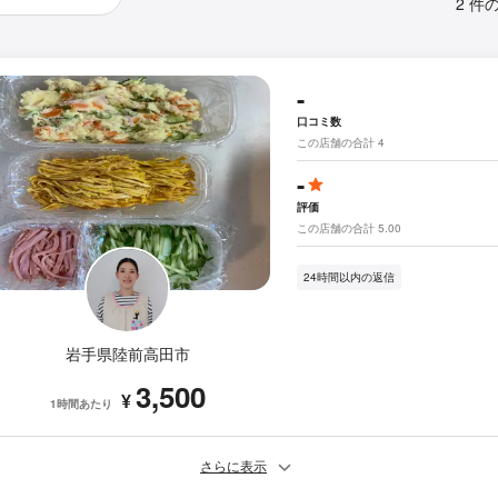
2 件
-
口コミ数
この店舗の合計 4
-
評価
この店舗の合計 5.00
24時間以内の返信
岩手県陸前高田市
3,500
¥
1時間あたり
さらに表示