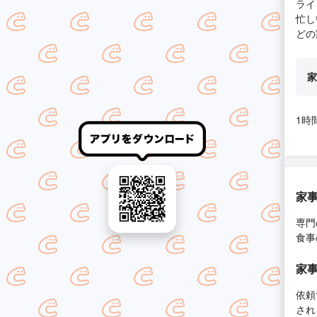
ライ
忙し
どの
家
1時
家
専門
食事
家
依頼
され