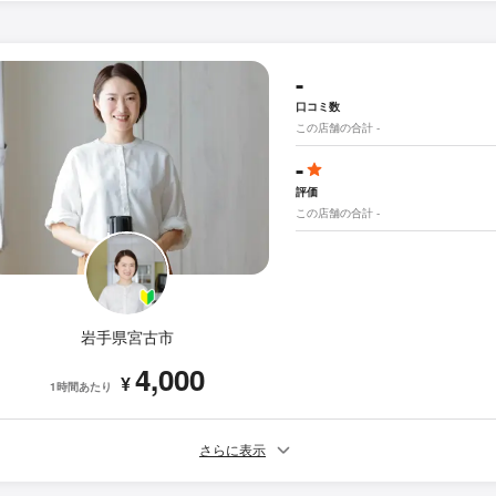
-
口コミ数
この店舗の合計 -
-
評価
この店舗の合計 -
岩手県宮古市
4,000
¥
1時間あたり
さらに表示