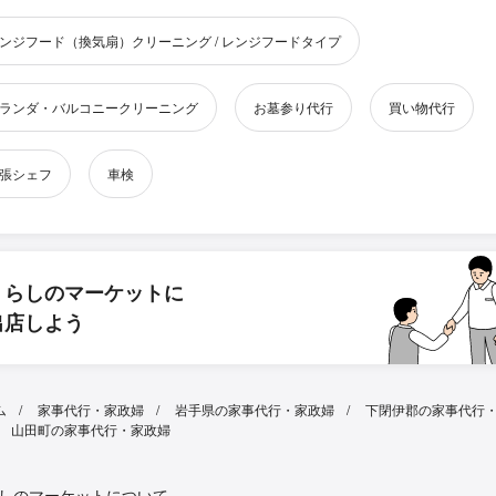
ンジフード（換気扇）クリーニング / レンジフードタイプ
ランダ・バルコニークリーニング
お墓参り代行
買い物代行
張シェフ
車検
くらしのマーケットに
出店しよう
ム
家事代行・家政婦
岩手県の家事代行・家政婦
下閉伊郡の家事代行
山田町の家事代行・家政婦
しのマーケットについて