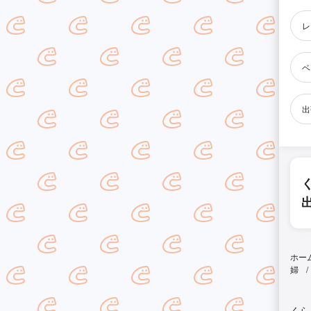
レ
ベ
出
ホー
婦
くら