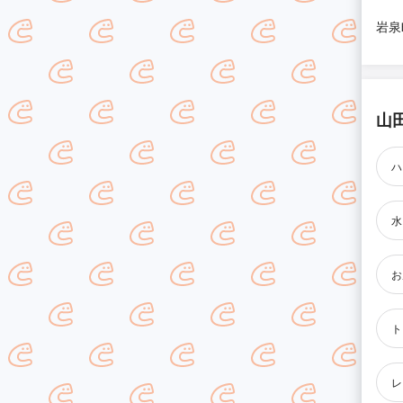
岩泉
山
ハ
水
お
ト
レ