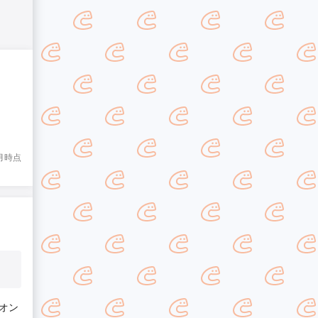
5月時点
オン