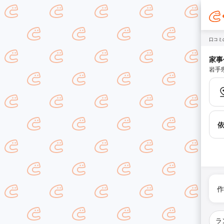
口コミ
家事
岩手
作