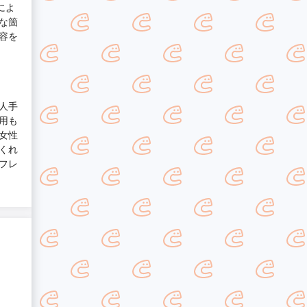
によ
な箇
容を
人手
用も
女性
くれ
フレ