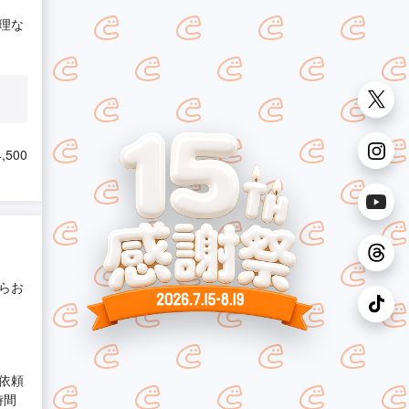
理な
,500
らお
依頼
時間