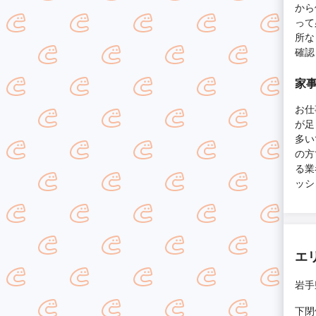
から
って
所な
確認
家
お仕
が足
多い
の方
る業
ッシ
エ
岩手
下閉