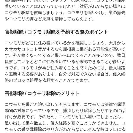
着いていることはわかっているけれど、対応がわからない場合は
コウモリ駆除を依頼しましょう。コウモリを追い出し、巣の撤去
やコウモリの糞など巣跡を清掃してもらえます。
害獣駆除 / コウモリ駆除を予約する際のポイント
コウモリがどこに住み着いているかを確認しましょう。天井から
カサカサコトコト音がするなら屋根裏に巣がある可能性が高いで
す。外が暗くなってくると巣から出てくることが多いので、数日
観察しているとどこに住み着いているか確認できることが多いよ
うです。コウモリが再び住み着くことを防ぐためには、侵入経路
を遮断する必要があります。自分で対応できない場合は、侵入経
路のブロック処理を依頼することができます。
害獣駆除 / コウモリ駆除のメリット
コウモリを巣ごと追い出してもらえます。コウモリは法律で保護
動物の対象になっているので、捕獲したり駆除したりするのには
許可が必要です。そのため、コウモリが住み着いてしまったら、
追い出して巣を撤去し、侵入経路を塞ぐことしかできません。コ
ウモリの巣や糞掃除のやり方がわからない…そんな時はプロに依