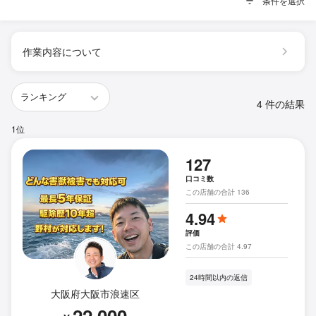
条件を選択
作業内容について
4 件の結果
1位
127
口コミ数
この店舗の合計 136
4.94
評価
この店舗の合計 4.97
24時間以内の返信
大阪府大阪市浪速区
22,000