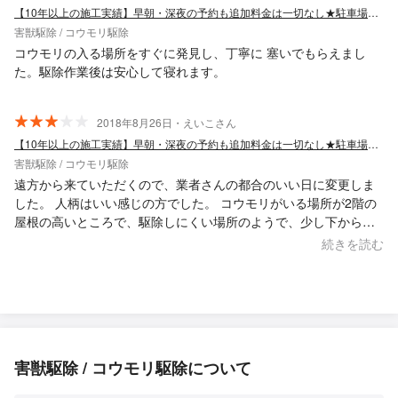
【10年以上の施工実績】早朝・深夜の予約も追加料金は一切なし★駐車場代は当店負担
害獣駆除 / コウモリ駆除
コウモリの入る場所をすぐに発見し、丁寧に 塞いでもらえまし
た。駆除作業後は安心して寝れます。
2018年8月26日・えいこさん
【10年以上の施工実績】早朝・深夜の予約も追加料金は一切なし★駐車場代は当店負担
害獣駆除 / コウモリ駆除
遠方から来ていただくので、業者さんの都合のいい日に変更しま
した。 人柄はいい感じの方でした。 コウモリがいる場所が2階の
屋根の高いところで、駆除しにくい場所のようで、少し下からス
プレーをしてもらう感じになりました。 1匹飛んでいきました
続きを読む
が、翌日また戻ってきたのか、残っていたコウモリなのか糞が落
ちていたんで、週末子供ともう一度スプレーしましました。近い
うちに出入り口をブロックしたいと思います。
害獣駆除 / コウモリ駆除について