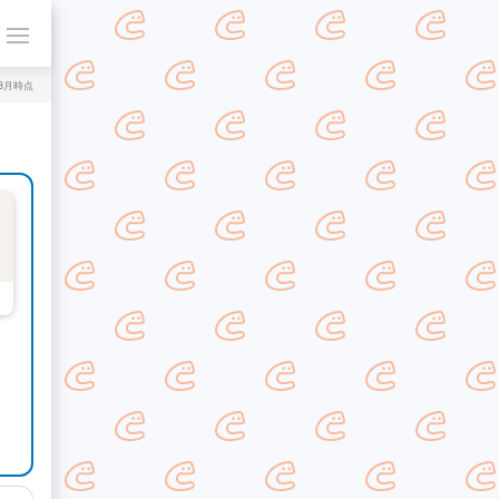
年8月時点