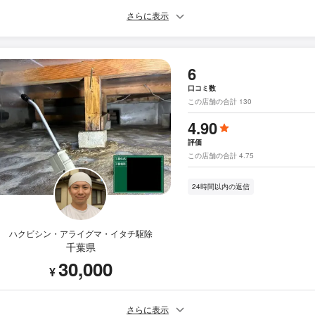
さらに表示
6
口コミ数
この店舗の合計 130
4.90
評価
この店舗の合計 4.75
24時間以内の返信
ハクビシン・アライグマ・イタチ駆除
千葉県
30,000
¥
さらに表示