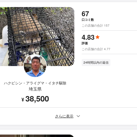
67
口コミ数
この店舗の合計 157
4.83
評価
この店舗の合計 4.77
24時間以内の返信
ハクビシン・アライグマ・イタチ駆除
埼玉県
38,500
¥
さらに表示