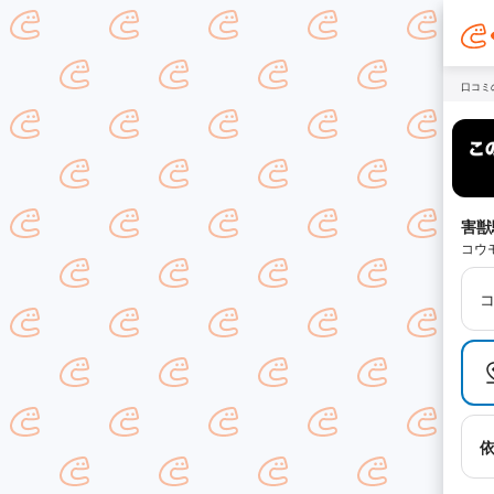
口コミ
害獣
コウ