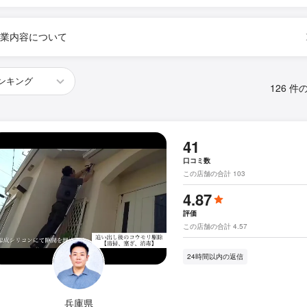
業内容について
126 件
41
口コミ数
この店舗の合計 103
4.87
評価
この店舗の合計 4.57
24時間以内の返信
兵庫県