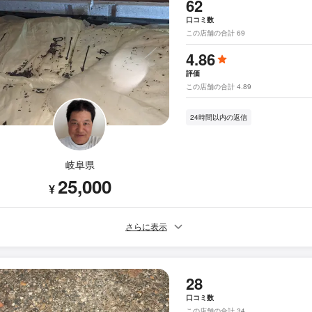
62
口コミ数
この店舗の合計 69
4.86
評価
この店舗の合計 4.89
24時間以内の返信
岐阜県
25,000
¥
さらに表示
28
口コミ数
この店舗の合計 34