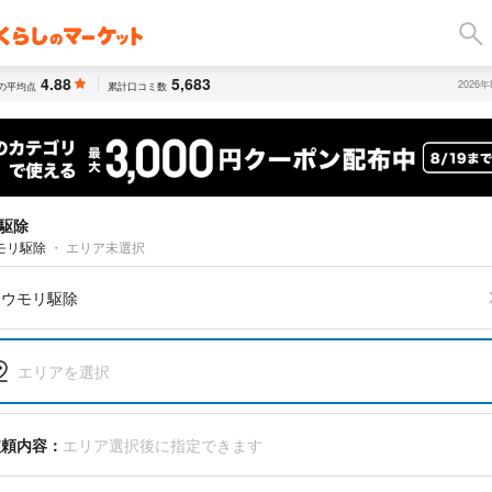
4.88
5,683
2026
の平均点
累計口コミ数
駆除
モリ駆除
・
エリア未選択
コウモリ駆除
エリアを選択
依頼内容：
エリア選択後に指定できます