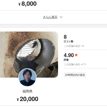
8,000
¥
さらに表示
8
口コミ数
この店舗の合計 14
4.90
評価
この店舗の合計 4.71
24時間以内の返信
福岡県
20,000
¥