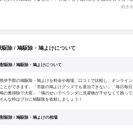
たので様子見ていきたいと思います。 最後は、飛んできたハトに対し
続き
てくださり本当に利用して良かったです！ありがとうございました！！
獣駆除 / 鳩駆除・鳩よけについて
獣駆除 / 鳩駆除・鳩よけについて
県伊予郡の鳩駆除・鳩よけを料金や相場、口コミで比較し、オンライン
ことができます。「市販の鳩よけグッズでも退治できない」「毎日毎日
鳩の糞掃除で大変」「鳩のせいでベランダに洗濯物が干せなくて困って
そんな時はプロに鳩駆除を依頼しましょう！
獣駆除 / 鳩駆除・鳩よけの相場