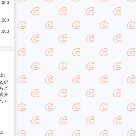
,000
,000
,000
出し
とが
らと
縄張
なく
ょ