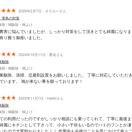
2026年2月7日・オスカーさん
、害鳥の対策
駆除 / 鳩駆除・鳩よけ
糞害に悩んでいましたが、しっかり対策をして頂きとても綺麗になりま
有り難う御座いました。
2024年10月11日・匿名さん
巣駆除
駆除 / 鳩駆除・鳩よけ
巣駆除、清掃、忌避剤設置をお願いしました。 丁寧に対応していただ
ています。 鳩が来ない事を願っております！
2022年11月1日・Hashiさん
巣駆除
駆除 / 鳩駆除・鳩よけ
ての利用だったのですがしっかり相談にも乗ってくれて、丁寧に最後ま
綺麗にキチンとして下さって、小さい子供もいるのでハトのフンとか凄
いたので大変助かりました️！！ 作業中も今後のことを気にかけて色々