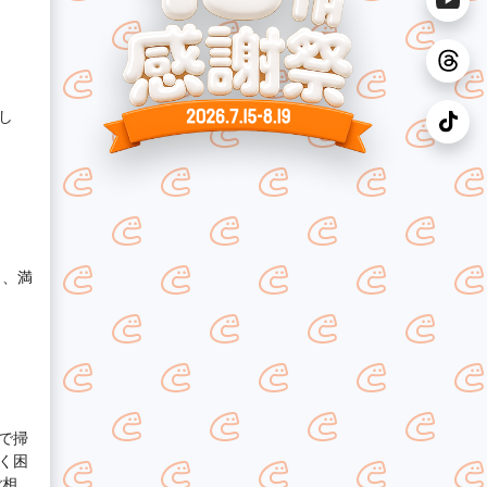
し
き、満
で掃
く困
ご相談