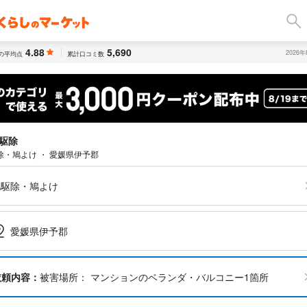
4.88
5,690
2026
の平均点
累計口コミ数
駆除
除・鳩よけ ・ 愛媛県伊予郡
鳩駆除・鳩よけ
愛媛県伊予郡
依頼内容：
被害場所： マンションのベランダ・バルコニー1箇所