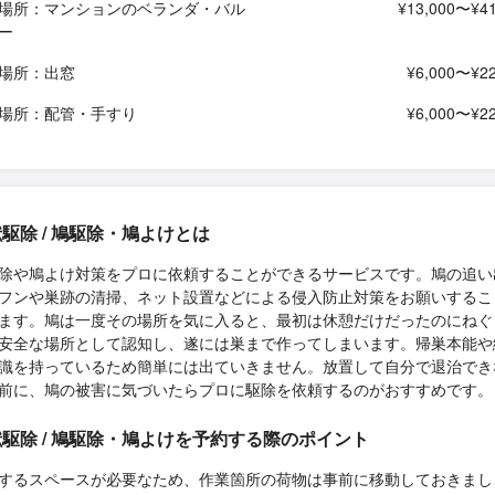
場所：マンションのベランダ・バル
¥13,000〜¥41
ー
場所：出窓
¥6,000〜¥22
場所：配管・手すり
¥6,000〜¥22
駆除 / 鳩駆除・鳩よけとは
除や鳩よけ対策をプロに依頼することができるサービスです。鳩の追い
フンや巣跡の清掃、ネット設置などによる侵入防止対策をお願いするこ
ます。鳩は一度その場所を気に入ると、最初は休憩だけだったのにねぐ
安全な場所として認知し、遂には巣まで作ってしまいます。帰巣本能や
識を持っているため簡単には出ていきません。放置して自分で退治でき
前に、鳩の被害に気づいたらプロに駆除を依頼するのがおすすめです。
駆除 / 鳩駆除・鳩よけを予約する際のポイント
するスペースが必要なため、作業箇所の荷物は事前に移動しておきまし