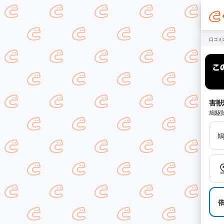
口コミ
害獣
鳩駆