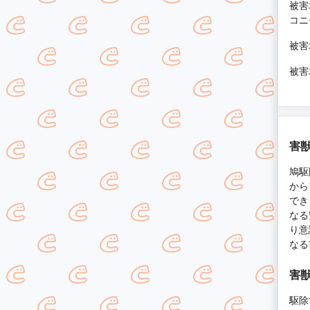
被害
コニ
被害
被害
害獣
鳩駆
から
でき
なる
り意
なる
害獣
駆除