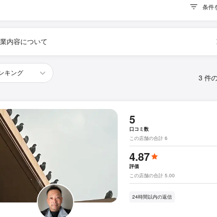
条件
業内容について
3 件
5
口コミ数
この店舗の合計 6
4.87
評価
この店舗の合計 5.00
24時間以内の返信