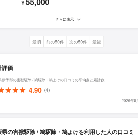
55,000
¥
さらに表示
最初
前の50件
次の50件
最後
計評価
県伊予郡の害獣駆除 / 鳩駆除・鳩よけの口コミの平均点と累計数
4.90
(4)
2026年
媛県の害獣駆除 / 鳩駆除・鳩よけを利用した人の口コミ