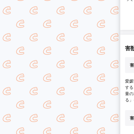
出来
処し
害
害
愛媛
する
量の
る」
害