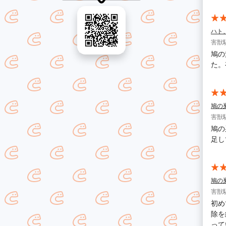
ハト
害獣
鳩の
た。
鳩の
害獣
鳩の
足し
鳩の
害獣
初め
除を
って