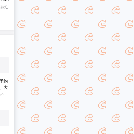
ても対
を読む
予約
、大
い