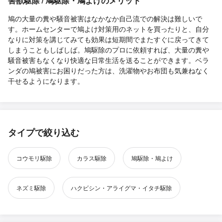
害獣駆除 / 鳩駆除・鳩よけのメリット
鳩の大量の糞や騒音被害はなかなか自己流での解決は難しいで
す。ホームセンターで鳩よけ対策用のネットを買ったりと、自分
なりに対策を講じてみても効果は短期間でまたすぐに戻ってきて
しまうこともしばしば。鳩駆除のプロに依頼すれば、大量の糞や
騒音被害もなくなり快適な日常生活を送ることができます。ベラ
ンダの鳩被害にお困りだった方は、洗濯物やお布団も気兼ねなく
干せるようになります。
タイプで絞り込む
コウモリ駆除
カラス駆除
鳩駆除・鳩よけ
ネズミ駆除
ハクビシン・アライグマ・イタチ駆除