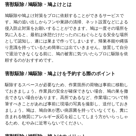
害獣駆除 / 鳩駆除・鳩よけとは
鳩駆除や鳩よけ対策をプロに依頼することができるサービスで
す。鳩の追い出しからフンや巣跡の清掃、ネット設置などによる
侵入防止対策をお願いすることができます。鳩は一度その場所を
気に入ると、最初は休憩だけだったのにねぐらとなる安全な場所
として認知し、遂には巣まで作ってしまいます。帰巣本能や縄張
り意識を持っているため簡単には出ていきません。放置して自分
で退治できなくなる前に、鳩の被害に気づいたらプロに駆除を依
頼するのがおすすめです。
害獣駆除 / 鳩駆除・鳩よけを予約する際のポイント
駆除するスペースが必要なため、作業箇所の荷物は事前に移動し
ておきましょう。作業員の安全が確保できない場合、鳩の巣を撤
去できない場合があります。高所であるなど、作業場について特
筆すべきことがあれば事前に現場の写真を撮影し、送付しておき
ましょう。鳩は、鳩自体が悪い病原菌を持っていなくても、糞に
含まれる物質にアレルギー反応を起こしてしまう方がいらっしゃ
るため、むやみに近寄らないでください。