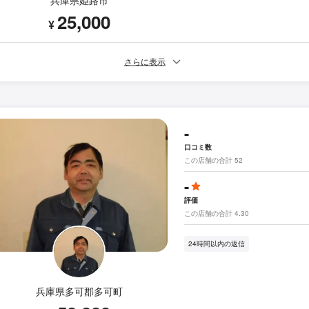
兵庫県姫路市
25,000
¥
さらに表示
-
口コミ数
この店舗の合計 52
-
評価
この店舗の合計 4.30
24時間以内の返信
兵庫県多可郡多可町