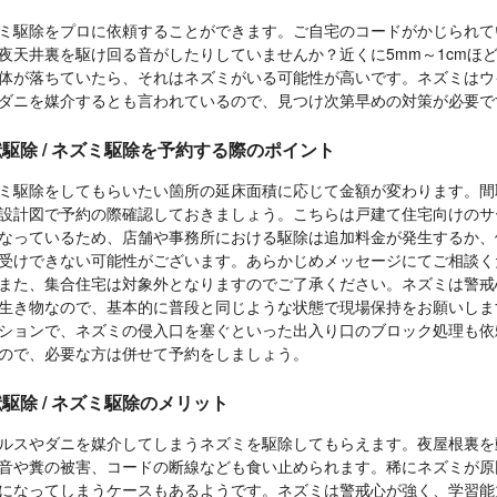
ミ駆除をプロに依頼することができます。ご自宅のコードがかじられて
夜天井裏を駆け回る音がしたりしていませんか？近くに5mm～1cmほ
体が落ちていたら、それはネズミがいる可能性が高いです。ネズミはウ
ダニを媒介するとも言われているので、見つけ次第早めの対策が必要で
駆除 / ネズミ駆除を予約する際のポイント
ミ駆除をしてもらいたい箇所の延床面積に応じて金額が変わります。間
設計図で予約の際確認しておきましょう。こちらは戸建て住宅向けのサ
なっているため、店舗や事務所における駆除は追加料金が発生するか、
受けできない可能性がございます。あらかじめメッセージにてご相談く
また、集合住宅は対象外となりますのでご了承ください。ネズミは警戒
生き物なので、基本的に普段と同じような状態で現場保持をお願いしま
ションで、ネズミの侵入口を塞ぐといった出入り口のブロック処理も依
ので、必要な方は併せて予約をしましょう。
駆除 / ネズミ駆除のメリット
ルスやダニを媒介してしまうネズミを駆除してもらえます。夜屋根裏を
音や糞の被害、コードの断線なども食い止められます。稀にネズミが原
になってしまうケースもあるようです。ネズミは警戒心が強く、学習能