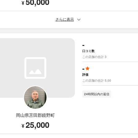
50,000
¥
さらに表示
-
口コミ数
この店舗の合計 3
-
評価
この店舗の合計 5.00
24時間以内の返信
岡山県苫田郡鏡野町
25,000
¥