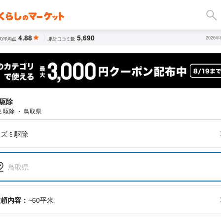
4.88
5,690
2026
の平均点
累計口コミ数
駆除
ミ駆除 ・ 鳥取県
ネズミ駆除
鳥取県
依頼内容：
~60平米