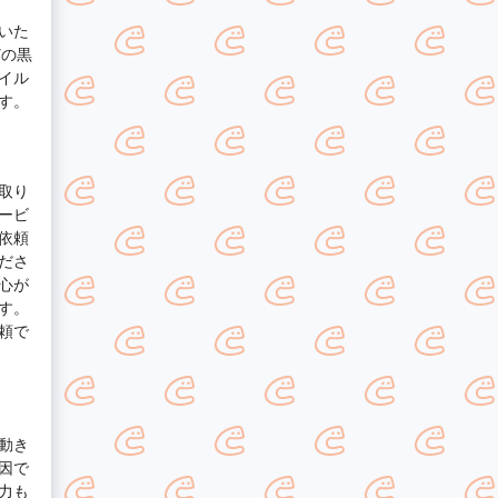
いた
どの黒
イル
す。
取り
ービ
依頼
ださ
心が
す。
頼で
動き
因で
力も