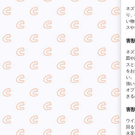
ネズ
り、
い物
スや
害獣
ネズ
図や
スと
をお
い。
強い
オプ
きる
害獣
ウイ
回る
火災