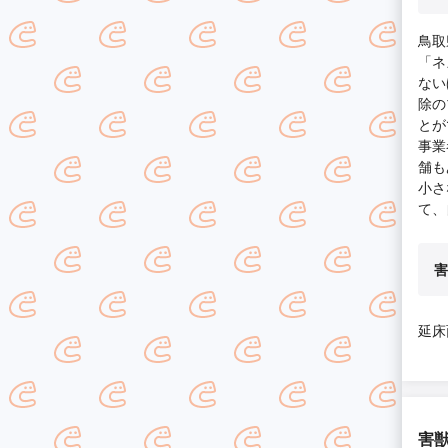
鳥取
「ネ
ない
除の
とが
事業
舗も
小さ
て、
害
延床
害獣