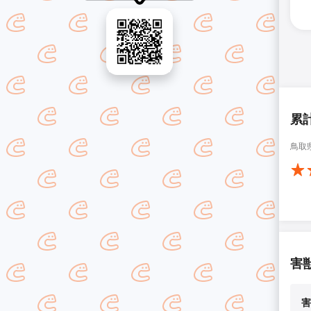
累
鳥取
害
害