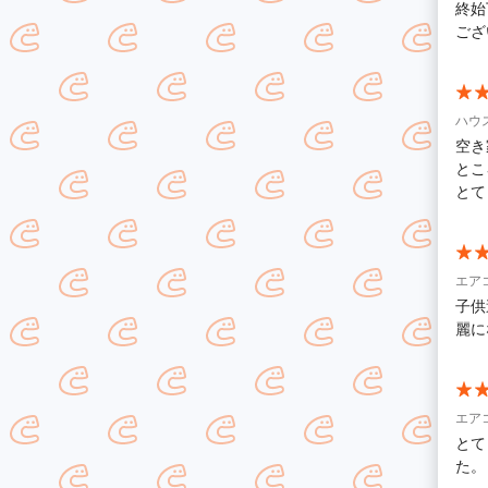
終始
ござ
ハウ
空き
とこ
とて
エア
子供
麗に
エア
とて
た。