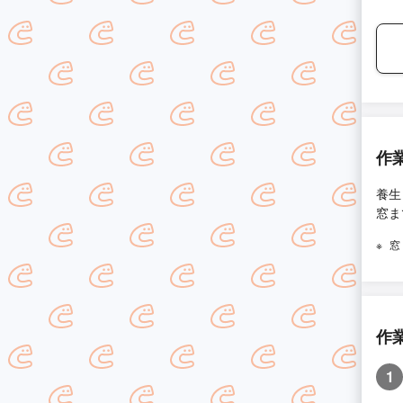
作
養生
窓ま
窓
作
1