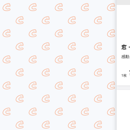
窓
感動
1枚