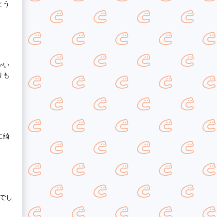
とう
かい
りも
に綺
でし