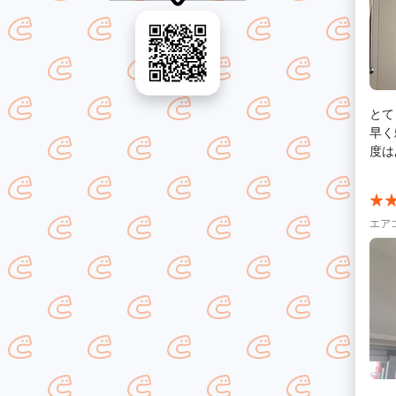
とて
早く
度は
エア