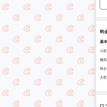
料
基
小窓
腰高
掃き
天窓
口