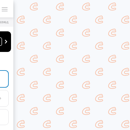
年8月時点