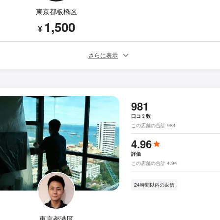
東京都板橋区
1,500
¥
さらに表示
981
口コミ数
この店舗の合計 984
4.96
評価
この店舗の合計 4.94
24時間以内の返信
東京都港区