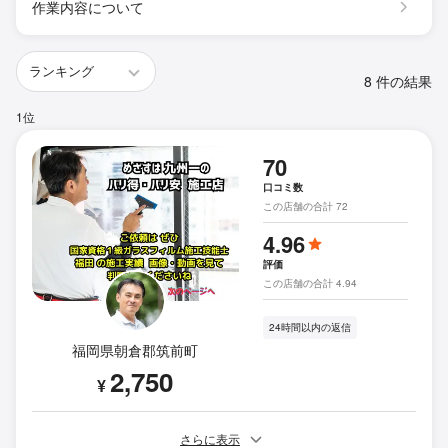
作業内容について
8 件の結果
1位
70
口コミ数
この店舗の合計 72
4.96
評価
この店舗の合計 4.94
24時間以内の返信
福岡県朝倉郡筑前町
2,750
¥
さらに表示