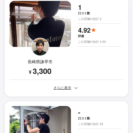
1
口コミ数
この店舗の合計 2
4.92
評価
この店舗の合計 4.50
長崎県諫早市
3,300
¥
さらに表示
-
口コミ数
この店舗の合計 22