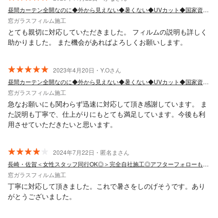
昼間カーテン全開なのに◆外から見えない◆暑くない◆UVカット◆国家資格1級技能士
窓ガラスフィルム施工
とても親切に対応していただきました。 フィルムの説明も詳しく
助かりました。 また機会があればよろしくお願いします。
2023年4月20日・Y.Oさん
昼間カーテン全開なのに◆外から見えない◆暑くない◆UVカット◆国家資格1級技能士
窓ガラスフィルム施工
急なお願いにも関わらず迅速に対応して頂き感謝しています。 ま
た説明も丁寧で、仕上がりにもとても満足しています。今後も利
用させていただきたいと思います。
2024年7月22日・匿名まさん
長崎・佐賀＜女性スタッフ同行OK◎＞完全自社施工◎アフターフォローも万全です！
窓ガラスフィルム施工
丁寧に対応して頂きました。これで暑さをしのげそうです。あり
がとうございました。