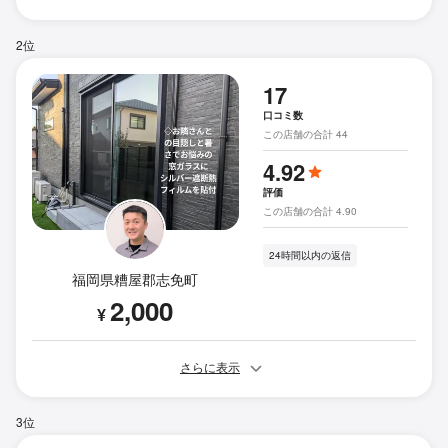
2位
17
口コミ数
この店舗の合計 44
4.92
評価
この店舗の合計 4.90
24時間以内の返信
福岡県糟屋郡志免町
2,000
¥
さらに表示
3位