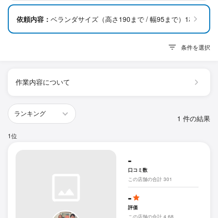
依頼内容：
ベランダサイズ（高さ190まで / 幅95まで）1枚
条件を選択
作業内容について
1 件の結果
1位
-
口コミ数
この店舗の合計 301
-
評価
この店舗の合計 4.68