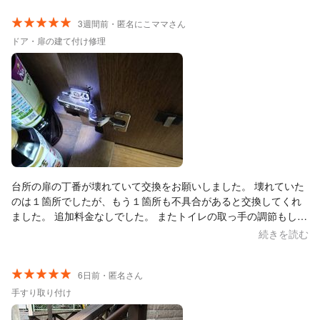
建築時にハウスメーカーに注文するより半分程度のコストに抑え
られました。 ありがとうございました。
3週間前・匿名にこママさん
ドア・扉の建て付け修理
台所の扉の丁番が壊れていて交換をお願いしました。 壊れていた
のは１箇所でしたが、もう１箇所も不具合があると交換してくれ
ました。 追加料金なしでした。 またトイレの取っ手の調節もして
頂きました。 お仕事も丁寧でした。 家も古くなりあちらこちらに
続きを読む
不具合が出てきたので何処に頼んだら良いか悩んでいましたが次
からもコチラにお願いしようと思います
6日前・匿名さん
手すり取り付け