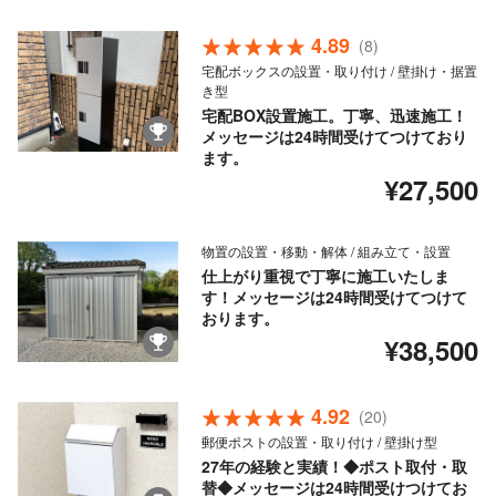
4.89
(8)
宅配ボックスの設置・取り付け / 壁掛け・据置
き型
宅配BOX設置施工。丁寧、迅速施工！
メッセージは24時間受けてつけており
ます。
¥27,500
物置の設置・移動・解体 / 組み立て・設置
仕上がり重視で丁寧に施工いたしま
す！メッセージは24時間受けてつけて
おります。
¥38,500
4.92
(20)
郵便ポストの設置・取り付け / 壁掛け型
27年の経験と実績！◆ポスト取付・取
替◆メッセージは24時間受けつけてお