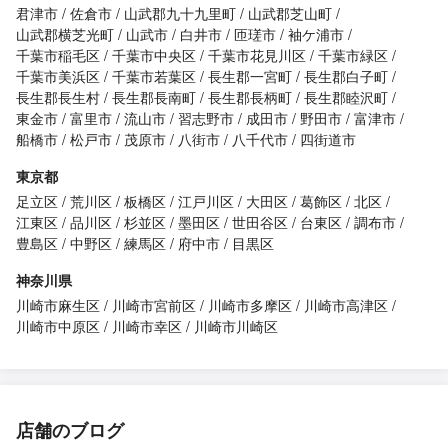
君津市
佐倉市
山武郡九十九里町
山武郡芝山町
山武郡横芝光町
山武市
白井市
匝瑳市
袖ケ浦市
千葉市稲毛区
千葉市中央区
千葉市花見川区
千葉市緑区
千葉市美浜区
千葉市若葉区
長生郡一宮町
長生郡白子町
長生郡長生村
長生郡長南町
長生郡長柄町
長生郡睦沢町
東金市
富里市
流山市
習志野市
成田市
野田市
富津市
船橋市
松戸市
茂原市
八街市
八千代市
四街道市
東京都
足立区
荒川区
板橋区
江戸川区
大田区
葛飾区
北区
江東区
品川区
杉並区
墨田区
世田谷区
台東区
調布市
豊島区
中野区
練馬区
府中市
目黒区
神奈川県
川崎市麻生区
川崎市宮前区
川崎市多摩区
川崎市高津区
川崎市中原区
川崎市幸区
川崎市川崎区
店舗のブログ