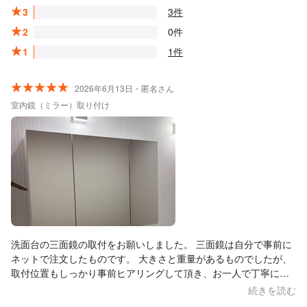
3
3件
2
0件
1
1件
2026年6月13日・匿名さん
室内鏡（ミラー）取り付け
洗面台の三面鏡の取付をお願いしました。 三面鏡は自分で事前に
ネットで注文したものです。 大きさと重量があるものでしたが、
取付位置もしっかり事前ヒアリングして頂き、お一人で丁寧に正
確に設置して頂きました。 壁への設置は何社か断られており困っ
続きを読む
ていたところ、今回お引き受け頂き本当に助かりました。 お陰で