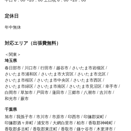
定休日
年中無休
対応エリア（出張費無料）
＜関東＞
埼玉県
春日部市
川口市
行田市
越谷市
さいたま市岩槻区
さいたま市浦和区
さいたま市大宮区
さいたま市北区
さいたま市桜区
さいたま市中央区
さいたま市西区
さいたま市緑区
さいたま市南区
さいたま市見沼区
幸手市
白岡市
草加市
戸田市
蓮田市
三郷市
八潮市
吉川市
和光市
蕨市
千葉県
旭市
我孫子市
市川市
市原市
印西市
印旛郡栄町
印旛郡酒々井町
浦安市
大網白里市
柏市
香取郡神崎町
香取郡多古町
香取郡東庄町
香取市
鎌ケ谷市
木更津市