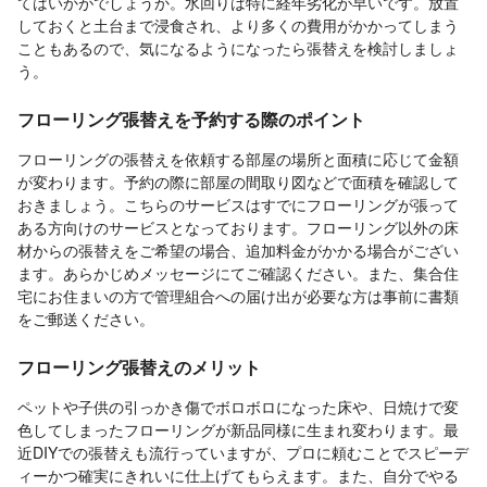
てはいかがでしょうか。水回りは特に経年劣化が早いです。放置
しておくと土台まで浸食され、より多くの費用がかかってしまう
こともあるので、気になるようになったら張替えを検討しましょ
う。
フローリング張替えを予約する際のポイント
フローリングの張替えを依頼する部屋の場所と面積に応じて金額
が変わります。予約の際に部屋の間取り図などで面積を確認して
おきましょう。こちらのサービスはすでにフローリングが張って
ある方向けのサービスとなっております。フローリング以外の床
材からの張替えをご希望の場合、追加料金がかかる場合がござい
ます。あらかじめメッセージにてご確認ください。また、集合住
宅にお住まいの方で管理組合への届け出が必要な方は事前に書類
をご郵送ください。
フローリング張替えのメリット
ペットや子供の引っかき傷でボロボロになった床や、日焼けで変
色してしまったフローリングが新品同様に生まれ変わります。最
近DIYでの張替えも流行っていますが、プロに頼むことでスピーデ
ィーかつ確実にきれいに仕上げてもらえます。また、自分でやる