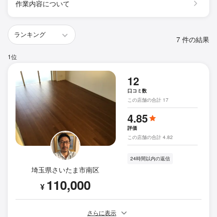
作業内容について
7 件の結果
1位
12
口コミ数
この店舗の合計 17
4.85
評価
この店舗の合計 4.82
24時間以内の返信
埼玉県さいたま市南区
110,000
¥
さらに表示