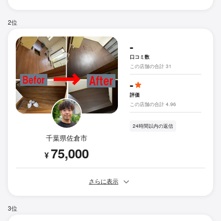
2位
-
口コミ数
この店舗の合計 31
-
評価
この店舗の合計 4.96
24時間以内の返信
千葉県佐倉市
75,000
¥
さらに表示
3位