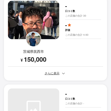
-
口コミ数
この店舗の合計 30
-
評価
この店舗の合計 4.93
茨城県筑西市
150,000
¥
さらに表示
-
口コミ数
この店舗の合計 -