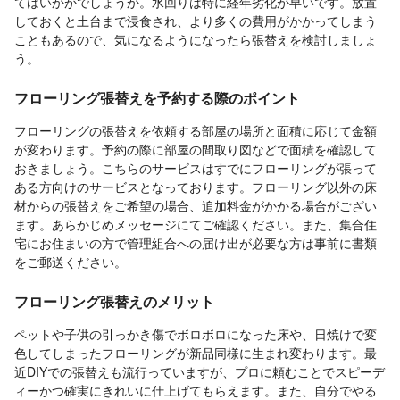
てはいかがでしょうか。水回りは特に経年劣化が早いです。放置
しておくと土台まで浸食され、より多くの費用がかかってしまう
こともあるので、気になるようになったら張替えを検討しましょ
う。
フローリング張替えを予約する際のポイント
フローリングの張替えを依頼する部屋の場所と面積に応じて金額
が変わります。予約の際に部屋の間取り図などで面積を確認して
おきましょう。こちらのサービスはすでにフローリングが張って
ある方向けのサービスとなっております。フローリング以外の床
材からの張替えをご希望の場合、追加料金がかかる場合がござい
ます。あらかじめメッセージにてご確認ください。また、集合住
宅にお住まいの方で管理組合への届け出が必要な方は事前に書類
をご郵送ください。
フローリング張替えのメリット
ペットや子供の引っかき傷でボロボロになった床や、日焼けで変
色してしまったフローリングが新品同様に生まれ変わります。最
近DIYでの張替えも流行っていますが、プロに頼むことでスピーデ
ィーかつ確実にきれいに仕上げてもらえます。また、自分でやる