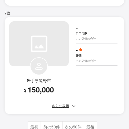
2位
-
口コミ数
この店舗の合計 -
-
評価
この店舗の合計 -
岩手県遠野市
150,000
¥
さらに表示
最初
前の50件
次の50件
最後