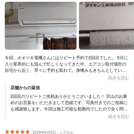
今回、オオツキ電機さんにはリピート予約で2回目でした。 5月に
入り業界的にも混んで忙しくなってきた中、エアコン取付場所の
自宅から近く、早々に予約も取れて、身嗜みもきちんとしている
まともな業者さんが私の地域ではオオツキさんしかいなかったの
続きを読む
でまたお願いしました。 団地の壁面取付けで室外機も同階ベラン
店舗からの返信
ダで簡単な工事ではありましたが、「エアコンの背面部分をナッ
ト一つ分浮かす」という注文にも丁寧に対応して頂きました。 鉄
2回目のリピートご依頼ありがとうございました！ 沢山のお褒
板下部分に発泡スチロールを噛ませることで、室内機も前倒しに
めのお言葉をいただきまして恐縮です。写真付きでのご投稿に
ならないし、2cmくらいの隙間が空いてるので黒カビ対策にもな
も感謝致します。今回は施工可能な範囲内でしたので全く問題
るような感じになったので満足です。 今まで壁面にピッタリくっ
ありませんでしたし、施工前にご要望をお伝えいただきました
続きを読む
つけていた時は、室内機と壁面の間に発生した結露や湿気で黒カ
ので、こちらも助かりました。またいつか機会がございました
ビで真っ黒になっていたので、今回はちょっと浮かすことで風通
ら宜しくお願い致します！ 重ねて過分な評価をいただきまして
2026年6月3日・シアさん
しになりカビ防止になると思います。 エアコン的には浮かしてい
ありがとうございました！