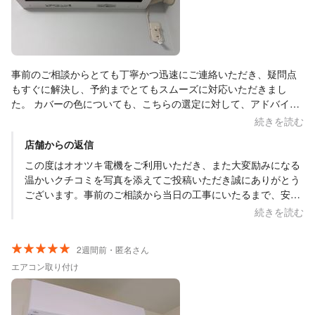
事前のご相談からとても丁寧かつ迅速にご連絡いただき、疑問点
もすぐに解決し、予約までとてもスムーズに対応いただきまし
た。 カバーの色についても、こちらの選定に対して、アドバイス
いただき、より壁に馴染む色を選択できました。 当日の工事につ
続きを読む
いても、とてもスムーズで、作業はもちろん、作業中の内容につ
店舗からの返信
いてとても丁寧にご説明いただきました。室外化粧カバーの取り
付け位置やとりまわし、本体の取り付け位置など、事前にご説明
この度はオオツキ電機をご利用いただき、また大変励みになる
いただき、安心して作業をお願いできました。 オオツキ電機さん
温かいクチコミを写真を添えてご投稿いただき誠にありがとう
のご対応は、一貫してこちらの目線で、なにが一番よいか、一緒
ございます。事前のご相談から当日の工事にいたるまで、安心
に考えていただいた点が、とても良かったです。 またリピートさ
してお任せいただけたとのこと、私としても大変嬉しく思って
続きを読む
せていただきます。ありがとうございました。
おります。化粧カバーの色選びはお部屋や外観の印象を左右す
る大切なポイントですので、アドバイスが少しでもお役に立
2週間前・匿名さん
ち、壁に馴染む仕上がりになって安心いたしました。当日の設
エアコン取り付け
置位置や配管のとりまわしにつきましても、お客様にご納得い
ただき、安心して作業を見守っていただけたことが何よりでご
ざいます。「こちらの目線で一緒に考えた」というお言葉は、
私が日頃から最も大切にしている姿勢ですので、そのようにお