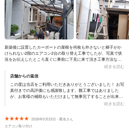
新築後に設置したカーポートの屋根を何枚も外さないと梯子がか
けられない2階のエアコン2台の取り替え工事でしたが、写真で状
況をお伝えしたところ直ぐに事前に下見に来て頂き工事方法など
をご相談ご説明頂き不安なく工事をお願いしました。 手間のかか
続きを読む
る難工事でしたが安全に丁寧に作業をしていただき、予定通りス
店舗からの返信
ムーズに工事を完了していただきました。エアコンの動作確認も
適切に行なって説明もいただきました。 オオツキさんにお世話に
この度は当店をご利用いただきありがとうございました！ お写
なって本当に良かったと思っています。 またの機会がありました
真付きでの高評価にも感謝致します。難工事ではありました
ら是非ともお願いしたいと思っています。 ありがとうございまし
が、お客様の補助もいただけまして無事完了することが出来て
た。
なによりでした。 またの機会も心待ちにしております！
続きを読む
2026年5月23日・匿名さん
エアコン取り付け