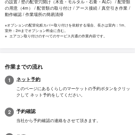
の設置 / 壁の配管穴開け（木造・モルタル・石膏・ALC） / 配管類
の用意（4m） / 配管類の取り付け / アース接続 / 真空引き作業 /
動作確認 / 作業場所の簡易清掃
※オプションの配管化粧カバー取り付けを依頼する場合、長さは室内：1m、
室外：2mまでオプション料金に含む。
エアコン取り付けのすべてのサービス共通の作業内容です。
作業までの流れ
ネット予約
1
このページにあるくらしのマーケットの予約ボタンをクリッ
クして ネット予約をしてください。
予約確認
2
当社から予約確認の連絡をさせて頂きます。