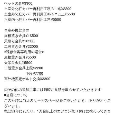
ヘッドのみ¥3300
△室外化粧カバー再利用工料３m迄¥2200
△室外化粧カバー再利用工料４m以上¥5500
△室内化粧カバー再利用工料¥5500
〓室外機架台〓
屋根置き金具¥16500
天吊り金具¥16500
二段置き金具¥22000
◉既存金具再利用の場合◉
屋根置き金具¥5500
天吊り金具¥5500
二段置き金具上段¥2200
下段¥7700
室外機固定ボルト交換¥3300
◎その他の追加工事には随時お見積を取らせていただきます
■当店について
このたびは当店のサービスページをご覧いただき、ありがとうご
ざいます。
私は21年にわたり、1万台以上のエアコン取り付けに携わってきま