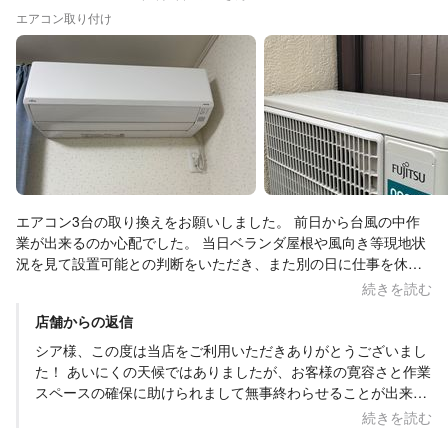
るのはいいのか邪道なのかは分かりませんがｗ、こういう注文に
エアコン取り付け
もどうすればいいいいのか提案して頂き、丁寧にやってくれたの
はオオツキさんならではかと思います。ありがとうございまし
た！マジ感謝！
エアコン3台の取り換えをお願いしました。 前日から台風の中作
業が出来るのか心配でした。 当日ベランダ屋根や風向き等現地状
況を見て設置可能との判断をいただき、また別の日に仕事を休ま
ずに済みました。 事前に相談していた既存カバーも利用可能との
続きを読む
こと。 また以前のエアコンの配管が長過ぎてぐるぐる巻きになっ
店舗からの返信
ていたのですが、今回で配管周りもスッキリ！ 台風の中、取り外
して濡れた室外機の移動で床を汚さないよう、雨で家具を濡らさ
シア様、この度は当店をご利用いただきありがとうございまし
ないよう普段より大変だったと思います。とてもとても丁寧に取
た！ あいにくの天候ではありましたが、お客様の寛容さと作業
り付けの作業をしていただきました。ありがとうございました。
スペースの確保に助けられまして無事終わらせることが出来ま
リビングのエアコン購入の際は、また是非オオツキ電機さんにお
した。 お写真付きでの高いクチコミ評価にも感謝致します。次
続きを読む
願いしたいです！
のリビングエアコンの工事も心待ちにしております。ありがと