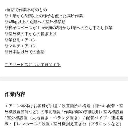
※当店で作業不可のもの
◎１階から3階以上の梯子を使った高所作業
◎45kg以上の別階への室外機移動
◎梯子スペースが１m未満の2階から1階への立ち下ろし作業
◎室外機の下からの担ぎ上げ
◎業務用エアコン
◎マルチエアコン
◎日本語以外での会話
このサービスについて質問する
作業内容
エアコン本体はお客様が用意 / 設置箇所の構造（隠ぺい配管・室
外機設置箇所など）の事前確認 / 作業内容の事前説明 / 室内機設置
/ 室外機設置（大地置き・ベランダ置き） / 配管パイプ・連絡電
線・ドレンホースの設置 / 室外機据え置き台（プラロックなど）