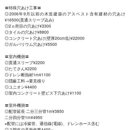
〓特殊穴あけ工事〓
◎2006年9月以前の木造建築のアスベスト含有建材の穴あけ
¥16500(貫通スリーブ込み)
◎2ヵ所目の穴あけ¥3300
◎タイルの穴あけ¥8800
◎コンクリート穴あけ(壁厚20cm迄)¥22000
◎ガルバリウム穴あけ¥5500
〓室内機側〓
◎貫通スリーブ¥2200
◎たてさん¥2200
◎ドレン断熱材1m¥1100
◎隠蔽工料→要見積り
◎ユニオン¥4400
◎室内コンクリート壁ビス下穴あけ¥1100
〓室外機側〓
◎配管延長 二分三分管1m¥3850
二分四分管1m¥4950
※配管には冷媒管、通信線(電線)、ドレンホース含む
◎２階迄の高所作業4400～