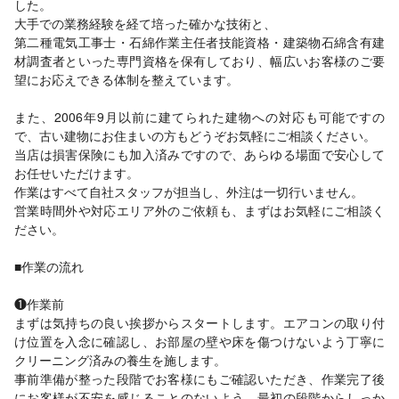
した。
大手での業務経験を経て培った確かな技術と、
第二種電気工事士・石綿作業主任者技能資格・建築物石綿含有建
材調査者といった専門資格を保有しており、幅広いお客様のご要
望にお応えできる体制を整えています。
また、2006年9月以前に建てられた建物への対応も可能ですの
で、古い建物にお住まいの方もどうぞお気軽にご相談ください。
当店は損害保険にも加入済みですので、あらゆる場面で安心して
お任せいただけます。
作業はすべて自社スタッフが担当し、外注は一切行いません。
営業時間外や対応エリア外のご依頼も、まずはお気軽にご相談く
ださい。
■作業の流れ
❶作業前
まずは気持ちの良い挨拶からスタートします。エアコンの取り付
け位置を入念に確認し、お部屋の壁や床を傷つけないよう丁寧に
クリーニング済みの養生を施します。
事前準備が整った段階でお客様にもご確認いただき、作業完了後
にお客様が不安を感じることのないよう、最初の段階からしっか