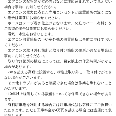
・エアコンの配管類が壁の内部などに埋め込まれていて見えない
場合は事前にお知らせください。
・エアコンの電力に応じた専用コンセントが設置箇所の近くにな
い場合は事前にお知らせください。
・ホースはテープ巻き仕上げとなります。化粧カバー（有料）を
ご希望の場合は事前にお知らせください。
・電気、水道をお借りします。
・エアコン設置箇所の下や室外機の設置箇所は事前に空けておい
てください。
・エアコンの取り外し箇所と取り付け箇所の住所が異なる場合は
事前にお知らせください。
・取り付け箇所の構造によっては、目安以上の作業時間がかかる
場合があります。
・7ｍを超える高所に設置する、構造上取り外し・取り付けができ
ない場合がございます。
・その他トラブルがあると確認できた場合は作業を承れないこと
がございます。
・10年以上経過している設備については保障できない場合があり
ます。
・有料駐車場を利用する場合には駐車場代はお客様にてご負担い
ただきます。ただし工事料金が4万円を越える場合には当店にて負
担致します。