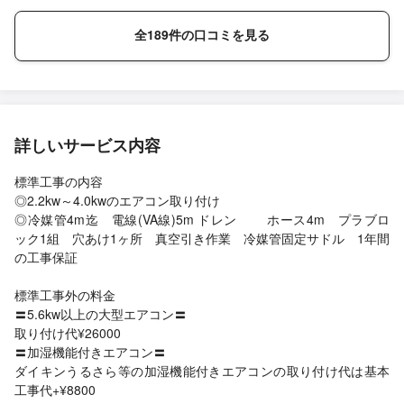
うございました！
全189件の口コミを見る
詳しいサービス内容
標準工事の内容
◎2.2kw～4.0kwのエアコン取り付け
◎冷媒管4m迄 電線(VA線)5m ドレン ホース4m プラブロ
ック1組 穴あけ1ヶ所 真空引き作業 冷媒管固定サドル 1年間
の工事保証
標準工事外の料金
〓5.6kw以上の大型エアコン〓
取り付け代¥26000
〓加湿機能付きエアコン〓
ダイキンうるさら等の加湿機能付きエアコンの取り付け代は基本
工事代+¥8800