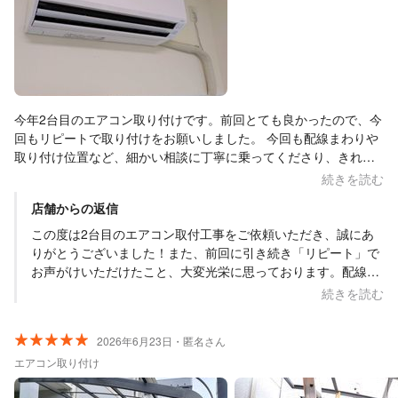
っしゃっていただけて大きな励みになります。また電気工事や
エアコンのことでお困りごとがございましたら、いつでもお気
軽にご相談ください。次の機会にも「また頼んで良かった」と
思っていただけるよう、より一層丁寧な対応を心掛けてまいり
ます。またのご利用を心よりお待ちしております。ありがとう
ございました。
今年2台目のエアコン取り付けです。前回とても良かったので、今
回もリピートで取り付けをお願いしました。 今回も配線まわりや
取り付け位置など、細かい相談に丁寧に乗ってくださり、きれい
に仕上げていただきました。 エアカットバルブの取り付けで、エ
続きを読む
アコン未使用時にも一日中鳴り続けいていたポコポコ音も解消さ
店舗からの返信
れました。 前回取り付けしていただいたエアコンとともに、問題
なく快適に使用できております。 料金も事前見積もりの通りで、
この度は2台目のエアコン取付工事をご依頼いただき、誠にあ
一切の不安なく任せられます。また機会があれば是非お願いした
りがとうございました！また、前回に引き続き「リピート」で
いです。 ありがとうございました。
お声がけいただけたこと、大変光栄に思っております。配線や
設置位置など、お客様が快適に長くお使いいただけるよう、細
続きを読む
部までこだわって施工させていただきました。「きれいに仕上
げていただいた」とのお言葉をいただき、とても励みになりま
2026年6月23日・匿名さん
す。今後もエアコンのことで何かお困りごとや、メンテナンス
エアコン取り付け
のご相談などがございましたら、いつでもお気軽にご連絡くだ
さい。またのご利用を心よりお待ちしております！