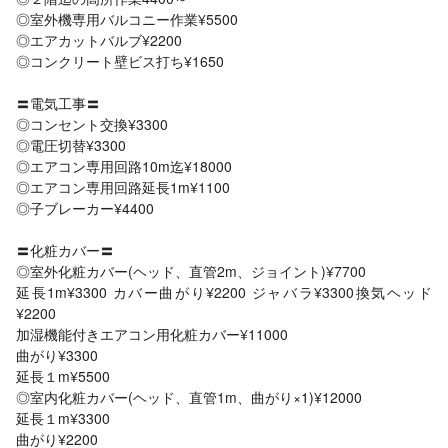
◎室外機専用バルコニー作業¥5500
◎エアカットバルブ¥2200
◎コンクリート壁ビス打ち¥1650
〓電気工事〓
◎コンセント交換¥3300
◎電圧切替¥3300
◎エアコン専用回路10m迄¥18000
◎エアコン専用回路延長1m¥1100
◎子ブレーカー¥4400
〓化粧カバー〓
◎室外化粧カバー(ヘッド、直管2m、ジョイント)¥7700
延長1m¥3300 カバー曲がり¥2200 ジャバラ¥3300換気ヘッド
¥2200
加湿機能付きエアコン用化粧カバー¥11000
曲がり¥3300
延長１m¥5500
◎室内化粧カバー(ヘッド、直管1m、曲がり×1)¥12000
延長１m¥3300
曲がり¥2200