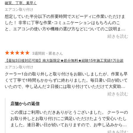
確実、丁寧、素早く
ましても温かいお言葉をいただき、心より感謝申し上げます。
エアコン取り付け
お客様からのお褒めの言葉は、私たちにとって何よりの励みで
す。 これからも技術力はもちろん、丁寧なご説明と安心してお
想定していた半分以下の所要時間でスピーディに作業いただけま
任せいただける対応を心がけてまいります。 またエアコンのこ
した！ 非常に丁寧な作業･コミュニケーションはもちろんのこ
とでお困りの際は、ぜひお気軽にご相談ください。 この度はご
と、エアコンの使い方や機種の選び方などについてのご説明まで
利用いただき、誠にありがとうございました。
くださり、大変助かりました。 次の取付工事の際にも是非お願い
続きを読む
したいと思います。
3週間前・匿名さん
【最短3日後対応可能】南大阪限定★処分無料★経験15年施工実績1万台超
エアコン取り付け
クーラー1台の取り外しと取り付けをお願いしましたが、作業も早
くて丁寧で1時間もかからずに終わりました。毎日暑い日が続いて
いたので、申し込んだ２日後には取り付けていただけて大変助か
りました。お値段もお安くとても良かったです。また次もぜひお
続きを読む
願いしたいと思います。
店舗からの返信
この度はご利用いただきありがとうございました。 クーラーの
お取り外しとお取り付けにご満足いただけたようで安心いたし
ました。連日暑い日が続いておりますので、お申し込みからす
ぐに対応でき、お役に立てて何よりでございます。大変嬉しい
続きを読む