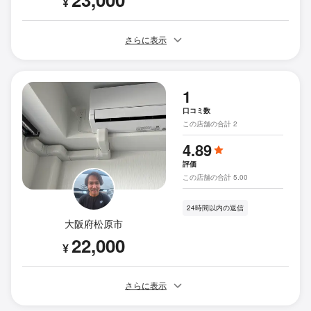
¥
さらに表示
1
口コミ数
この店舗の合計 2
4.89
評価
この店舗の合計 5.00
24時間以内の返信
大阪府松原市
22,000
¥
さらに表示