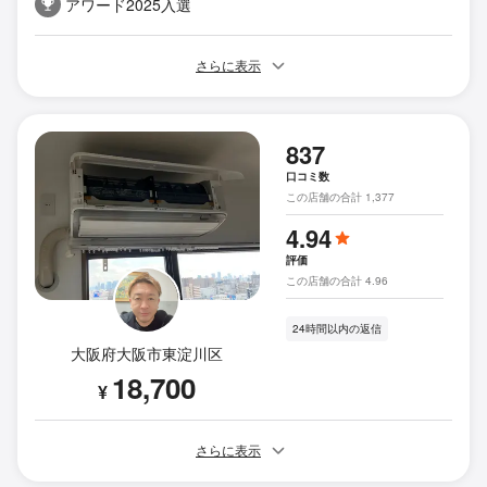
アワード2025入選
さらに表示
837
口コミ数
この店舗の合計 1,377
4.94
評価
この店舗の合計 4.96
24時間以内の返信
大阪府大阪市東淀川区
18,700
¥
さらに表示