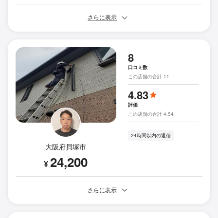
さらに表示
8
口コミ数
この店舗の合計 11
4.83
評価
この店舗の合計 4.54
24時間以内の返信
大阪府貝塚市
24,200
¥
さらに表示