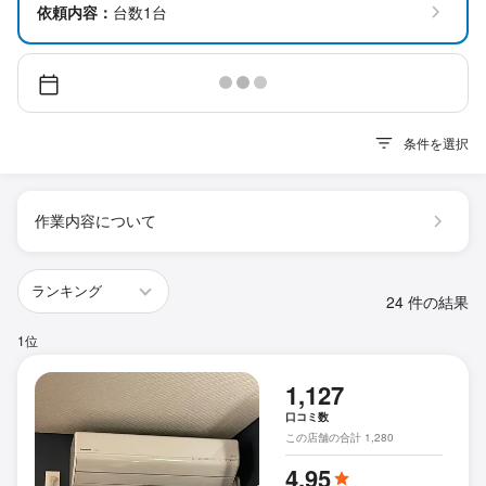
依頼内容：
台数1台
条件を選択
作業内容について
24 件の結果
1位
1,127
口コミ数
この店舗の合計 1,280
4.95