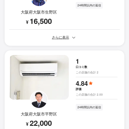
24時間以内の返信
大阪府大阪市生野区
16,500
¥
さらに表示
1
口コミ数
この店舗の合計 2
4.84
評価
この店舗の合計 2.00
24時間以内の返信
大阪府大阪市平野区
22,000
¥