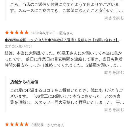
ころ、当店のご返信がお役に立てたようで何よりでございま
す。スムーズにご案内でき、ご希望に添えたこと安心いたしま
した。 またエアコンの設置、取外等のご依頼がありましたらお
続きを読む
気軽にご相談ください。
2026年6月28日・匿名さん
◆2025年全国トップ10入賞◆7年連続入選店！見積りは【お問い合わせ】から!!
エアコン取り付け
結論、本当に大満足でした。86電工さんにお願いして本当に良か
ったです。 前日に作業日の目安時間を連絡して頂き、当日も到着
時間の目安をしっかり連絡してくれました。 2部屋お願いしまし
たが、作業前に詳しくリスト等説明頂き安心出来ました。 1部屋
続きを読む
がかなりの難工事になりましたが、経験豊富な作業員の方が本当
店舗からの返信
に色々と方法を考えて頂いて何とか取り付けて頂くことが出来ま
した。 他社だと断られるか難工事の割増金額になる可能性があり
この度は心温まる口コミをご投稿いただき、誠にありがとうご
ましたが、基本料金のみで対応して頂き本当にありがたかったで
ざいます。 「86電工にお願いして本当に良かった」とのお言
す。 何と言っても作業員の方が話しやすく、本当に良い方でし
葉を頂戴し、スタッフ一同大変嬉しく拝見いたしました。 事前
た。色々質問しても笑顔で教えてくれたり、子供にも優しく接し
のご連絡や作業前のご説明により、安心してお任せいただけた
続きを読む
てくれました。 エアコン工事の業者さんは、たくさんありますが
とのこと、何よりでございます。 また、難しい施工ではござい
迷ってる方は是非86電工さんに頼んで見て下さい！！ 本日は本当
ましたが、無事に設置を完了し、ご満足いただけたことを大変
2週間前・かなわさん
にありがとうございました！！
嬉しく思います。 スタッフの対応や、お子様への接し方につき