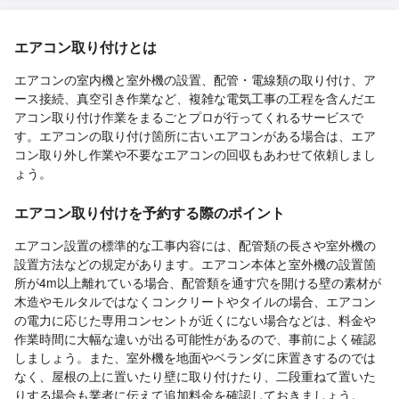
エアコン取り付けとは
エアコンの室内機と室外機の設置、配管・電線類の取り付け、ア
ース接続、真空引き作業など、複雑な電気工事の工程を含んだエ
アコン取り付け作業をまるごとプロが行ってくれるサービスで
す。エアコンの取り付け箇所に古いエアコンがある場合は、エア
コン取り外し作業や不要なエアコンの回収もあわせて依頼しまし
ょう。
エアコン取り付けを予約する際のポイント
エアコン設置の標準的な工事内容には、配管類の長さや室外機の
設置方法などの規定があります。エアコン本体と室外機の設置箇
所が4m以上離れている場合、配管類を通す穴を開ける壁の素材が
木造やモルタルではなくコンクリートやタイルの場合、エアコン
の電力に応じた専用コンセントが近くにない場合などは、料金や
作業時間に大幅な違いが出る可能性があるので、事前によく確認
しましょう。また、室外機を地面やベランダに床置きするのでは
なく、屋根の上に置いたり壁に取り付けたり、二段重ねて置いた
りする場合も業者に伝えて追加料金を確認しておきましょう。