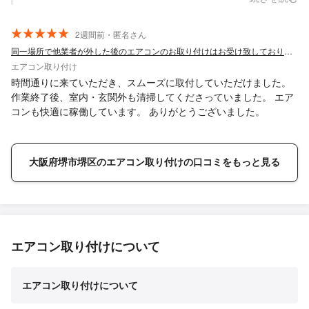
お言葉を励みに、今後も丁寧でスピーディーな作業を心がけて
まいります。 またエアコンの設置、取外等のご依頼がありまし
2週間前・匿名さん
たらお気軽にご相談ください。
同一場所で他業者が外した後のエアコンのお取り付けはお受け致しておりません
エアコン取り付け
時間通りに来ていただき、スムーズに取付していただけました。
作業終了後、室内・玄関外も清掃してくださっていました。 エア
コンも快適に稼働しています。 ありがとうございました。
大阪府堺市堺区のエアコン取り付けの口コミをもっと見る
エアコン取り付けについて
エアコン取り付けについて