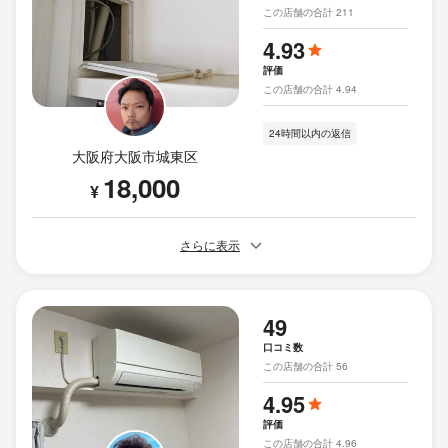
この店舗の合計 211
4.93
評価
この店舗の合計 4.94
24時間以内の返信
大阪府大阪市城東区
18,000
¥
さらに表示
49
口コミ数
この店舗の合計 56
4.95
評価
この店舗の合計 4.96