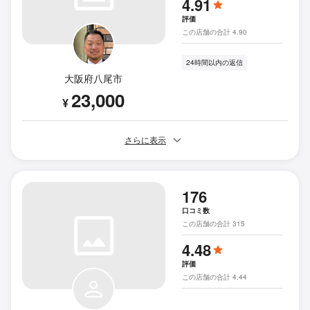
4.91
評価
この店舗の合計 4.90
24時間以内の返信
大阪府八尾市
23,000
¥
さらに表示
176
口コミ数
この店舗の合計 315
4.48
評価
この店舗の合計 4.44