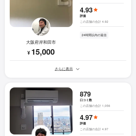
4.93
評価
この店舗の合計 4.92
24時間以内の返信
大阪府岸和田市
15,000
¥
さらに表示
879
口コミ数
この店舗の合計 1,056
4.97
評価
この店舗の合計 4.97