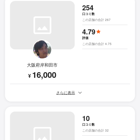
254
口コミ数
この店舗の合計 267
4.79
評価
この店舗の合計 4.75
大阪府岸和田市
16,000
¥
さらに表示
10
口コミ数
この店舗の合計 32