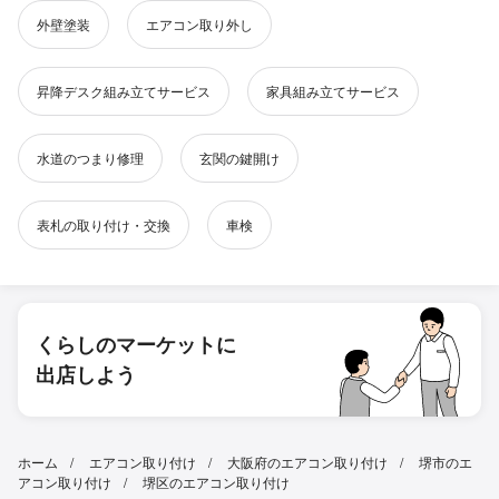
外壁塗装
エアコン取り外し
昇降デスク組み立てサービス
家具組み立てサービス
水道のつまり修理
玄関の鍵開け
表札の取り付け・交換
車検
くらしのマーケットに
出店しよう
ホーム
エアコン取り付け
大阪府のエアコン取り付け
堺市のエ
アコン取り付け
堺区のエアコン取り付け