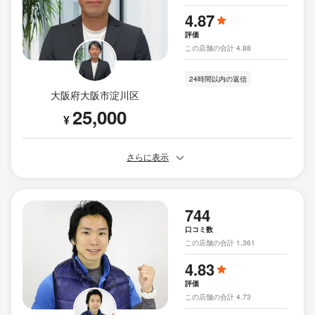
4.87
評価
この店舗の合計 4.88
24時間以内の返信
大阪府大阪市淀川区
25,000
¥
さらに表示
744
口コミ数
この店舗の合計 1,361
4.83
評価
この店舗の合計 4.73