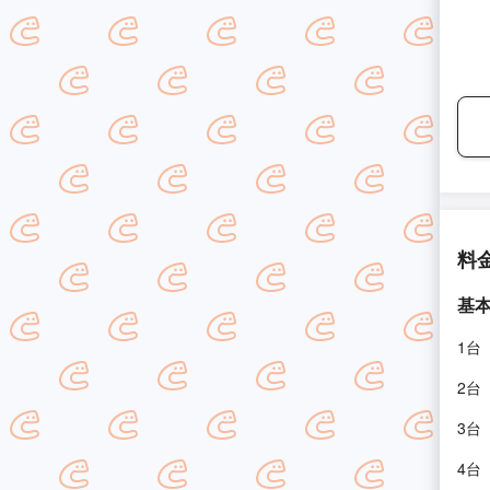
料
基
1台
2台
3台
4台