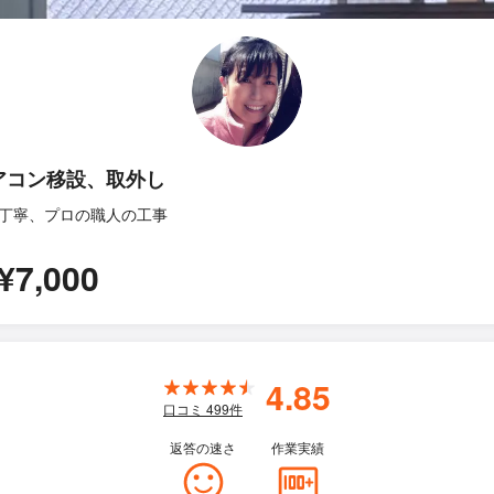
アコン移設、取外し
丁寧、プロの職人の工事
¥7,000
4.85
口コミ
499
件
返答の速さ
作業実績