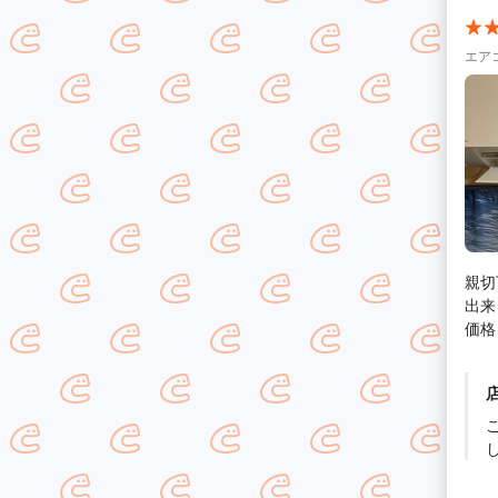
エア
親切
出来
価格
この