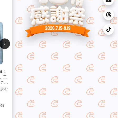
まし
、工
がと
を読む
い致