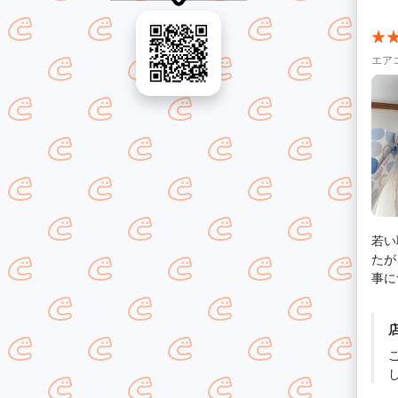
エア
若い
たが
事につ
は覚
うご