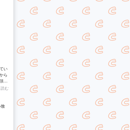
てい
から
頂い
を読む
い致