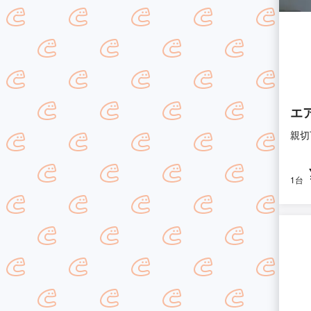
エ
親切
1台