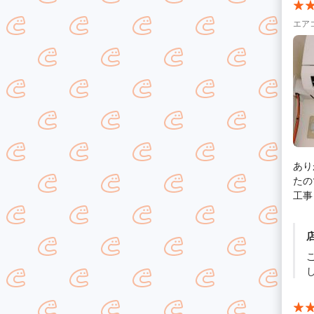
エア
あり
たの
工事
た方