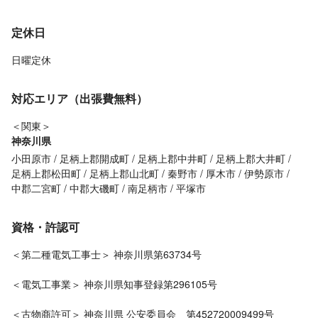
定休日
日曜定休
対応エリア（出張費無料）
＜関東＞
神奈川県
小田原市
足柄上郡開成町
足柄上郡中井町
足柄上郡大井町
足柄上郡松田町
足柄上郡山北町
秦野市
厚木市
伊勢原市
中郡二宮町
中郡大磯町
南足柄市
平塚市
資格・許認可
＜第二種電気工事士＞ 神奈川県第63734号
＜電気工事業＞ 神奈川県知事登録第296105号
＜古物商許可＞ 神奈川県 公安委員会 第452720009499号