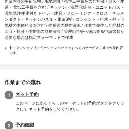
作業内容の事前説明 / 現地調査 / 標準工事費を含む料金 / ガス・水
道・電気工事費を含む / キッチン・洗面化粧台・ユニットバス・
温水洗浄便座付きトイレ・建具・フローリング・クロス・キッチ
ンダクト・キッチンパネル・電気SW・コンセント・巾木・框・下
地材の本体料金を含む / 作業後の動作確認 / 作業で発生した廃材の
回収・処分 / 作業後の簡易清掃 / 管理組合等へ提出する申請書類が
必要な場合は指定フォーマットで作成
中古マンションリノベーションパックのすべてのサービス共通の作業内容
です。
作業までの流れ
ネット予約
1
このページにあるくらしのマーケットの予約ボタンをクリッ
クして ネット予約をしてください。
予約確認
2