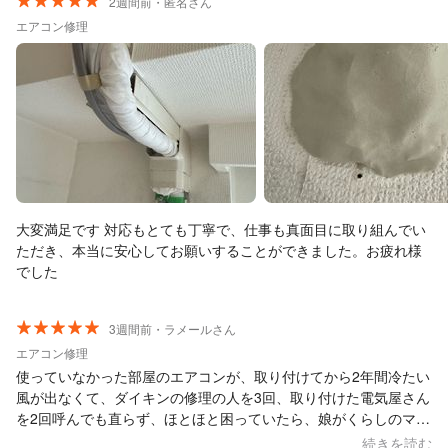
して頂きました。今回は、ガス補充だけにしましたが、快適に過
2週間前・匿名さん
ごしております。ありがとうございました。 SNSで、エアコン修
エアコン修理
理を検索しましたが、電話番号無登録、住所不明が多かったの
で、くらしのマーケットにしました。SNS上の激安価格！追加料
金なし！に惑わされない様に、くらしのマーケットの利用をお勧
め致します。
大変満足です 対応もとても丁寧で、仕事も真面目に取り組んでい
ただき、本当に安心してお願いすることができました。お疲れ様
でした
3週間前・ラメールさん
エアコン修理
使っていなかった部屋のエアコンが、取り付けてから2年間冷たい
風が出なくて、ダイキンの修理の人を3回、取り付けた電気屋さん
を2回呼んでも直らず、ほとほと困っていたら、娘がくらしのマー
ケットというところがあると教えてくれました。すぐに登録し
続きを読む