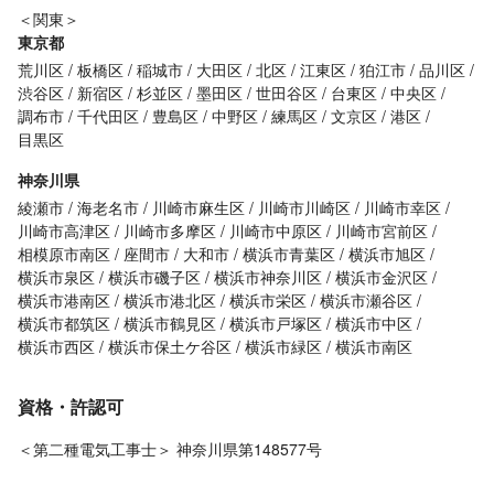
＜関東＞
東京都
荒川区
板橋区
稲城市
大田区
北区
江東区
狛江市
品川区
渋谷区
新宿区
杉並区
墨田区
世田谷区
台東区
中央区
調布市
千代田区
豊島区
中野区
練馬区
文京区
港区
目黒区
神奈川県
綾瀬市
海老名市
川崎市麻生区
川崎市川崎区
川崎市幸区
川崎市高津区
川崎市多摩区
川崎市中原区
川崎市宮前区
相模原市南区
座間市
大和市
横浜市青葉区
横浜市旭区
横浜市泉区
横浜市磯子区
横浜市神奈川区
横浜市金沢区
横浜市港南区
横浜市港北区
横浜市栄区
横浜市瀬谷区
横浜市都筑区
横浜市鶴見区
横浜市戸塚区
横浜市中区
横浜市西区
横浜市保土ケ谷区
横浜市緑区
横浜市南区
資格・許認可
＜第二種電気工事士＞ 神奈川県第148577号