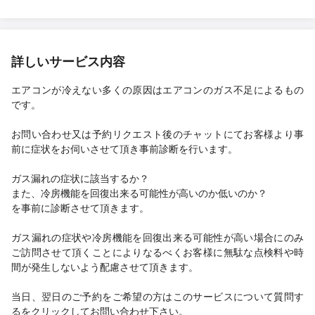
メーカーさんに相談した方がいい旨も教えて頂き、作業完了後も
メッセージで分かりやすくメーカーさんにどうお伝えすればいい
のか教えて頂き大変助かりました。 保証対象外ですと言っていた
メーカーさんも教えて下さった内容をお伝えしたところ保証対象
詳しいサービス内容
ですと意見を変えて対応してしてくれました。 きっとこちらに頼
んでいなかったらメーカーさんに言われるがまま高い修理費を払
エアコンが冷えない多くの原因はエアコンのガス不足によるもの
っていたと思います。 またエアコンのガス漏れ等のトラブルがあ
です。
った際はこちらにお願いしようと思います。 本日はありがとうご
ざいました。
お問い合わせ又は予約リクエスト後のチャットにてお客様より事
前に症状をお伺いさせて頂き事前診断を行います。
ガス漏れの症状に該当するか？
また、冷房機能を回復出来る可能性が高いのか低いのか？
を事前に診断させて頂きます。
ガス漏れの症状や冷房機能を回復出来る可能性が高い場合にのみ
ご訪問させて頂くことによりなるべくお客様に無駄な点検料や時
間が発生しないよう配慮させて頂きます。
当日、翌日のご予約をご希望の方はこのサービスについて質問す
るをクリックしてお問い合わせ下さい。