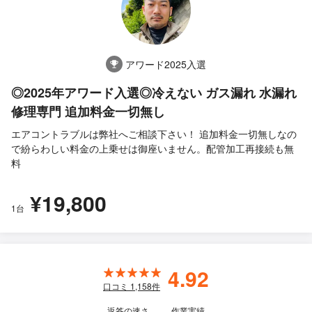
アワード2025入選
◎2025年アワード入選◎冷えない ガス漏れ 水漏れ
修理専門 追加料金一切無し
エアコントラブルは弊社へご相談下さい！ 追加料金一切無しなの
で紛らわしい料金の上乗せは御座いません。配管加工再接続も無
料
¥19,800
1台
4.92
口コミ
1,158
件
返答の速さ
作業実績