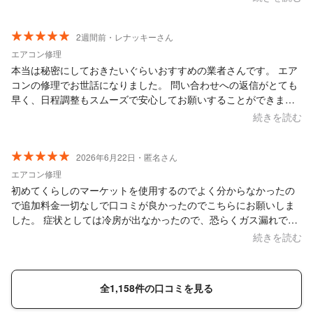
て、最初に出て来た、口コミがとても良い、東横ドライブの冨樫
様に予約を申し込みました。すぐにメッセージをいただいてエア
コンの症状を詳しく聞いていただき、点検に来ていただけること
2週間前・レナッキーさん
になりました。数日後に、ダイキンとは違い時間も予定より少し
エアコン修理
早く来てくださり、室外機、室内機、天井裏までじっくり診てく
本当は秘密にしておきたいぐらいおすすめの業者さんです。 エア
ださいました。やはりこのエアコンの状態はかなり普通ではない
コンの修理でお世話になりました。 問い合わせへの返信がとても
らしく、初期不良か隠蔽配管の漏れかのどちらかだということが
早く、日程調整もスムーズで安心してお願いすることができまし
わかりました。すぐには直せない状態だったので、取り敢えずガ
た。 当日は暑い中にもかかわらず、親切で丁寧に対応していただ
続きを読む
スを入れていただきました。じっくり診ていただき、いろいろな
き、作業内容についても分かりやすく説明してくださいました。
アドバイスもいただけたので、私は大満足で冨樫様には感謝しか
また、修理だけでなく、エアコンを長持ちさせるためのアドバイ
ありません。ありがとうございました！
スもいただき、とても参考になりました。 最初から最後まで気持
2026年6月22日・匿名さん
ちの良い対応で、安心してお任せできる業者さんです。本当は秘
エアコン修理
密にしたいですけど、エアコンで困っている方にぜひおすすめし
初めてくらしのマーケットを使用するのでよく分からなかったの
たいと思います。
で追加料金一切なしで口コミが良かったのでこちらにお願いしま
した。 症状としては冷房が出なかったので、恐らくガス漏れでは
ないかと思い予約を入れたところ事前に質問リストを頂き回答を
続きを読む
しました。 予約もこちらの都合が良い時間のご提案もして下さり
助かりました。 やはり、エアコンが使用出来なかった原因はガス
漏れだったらしくガスを補充して頂き使えるようになりました。
全1,158件の口コミを見る
作業も丁寧でスピーディーに解決して下さり冷房が使えるように
なったので大満足です。 また同じことが起こる可能性もあるので