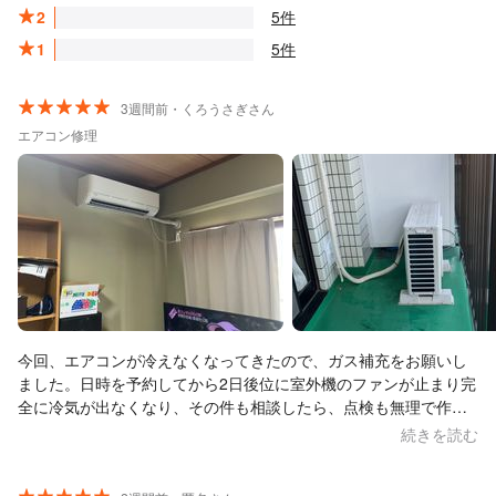
2
5件
1
5件
3週間前・くろうさぎさん
エアコン修理
今回、エアコンが冷えなくなってきたので、ガス補充をお願いし
ました。日時を予約してから2日後位に室外機のファンが止まり完
全に冷気が出なくなり、その件も相談したら、点検も無理で作業
して頂き、幸いにファンも作動しガス補充で購入時の状態まで冷
続きを読む
える様になりました。ガスの補充作業の前に、ガス漏れの原因は
部品の劣化で、完全に修理するには部品の交換が必要で金額も出