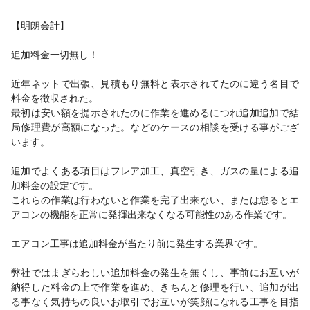
【明朗会計】
追加料金一切無し！
近年ネットで出張、見積もり無料と表示されてたのに違う名目で
料金を徴収された。
最初は安い額を提示されたのに作業を進めるにつれ追加追加で結
局修理費が高額になった。などのケースの相談を受ける事がござ
います。
追加でよくある項目はフレア加工、真空引き、ガスの量による追
加料金の設定です。
これらの作業は行わないと作業を完了出来ない、または怠るとエ
アコンの機能を正常に発揮出来なくなる可能性のある作業です。
エアコン工事は追加料金が当たり前に発生する業界です。
弊社ではまぎらわしい追加料金の発生を無くし、事前にお互いが
納得した料金の上で作業を進め、きちんと修理を行い、追加が出
る事なく気持ちの良いお取引でお互いが笑顔になれる工事を目指