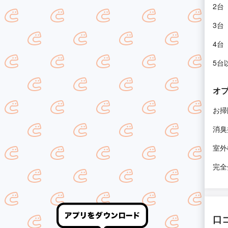
2台
3台
4台
5台
オ
お掃
消臭
室外
完全
口