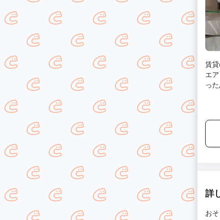
賃貸
エア
った
た。
けた
いの
全く
詳
おそ