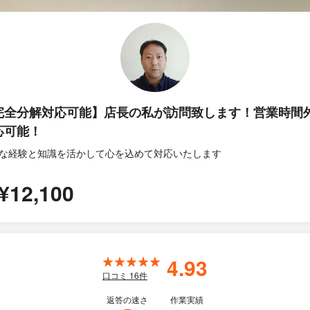
完全分解対応可能】店長の私が訪問致します！営業時間
応可能！
な経験と知識を活かして心を込めて対応いたします
¥12,100
4.93
口コミ
16
件
返答の速さ
作業実績