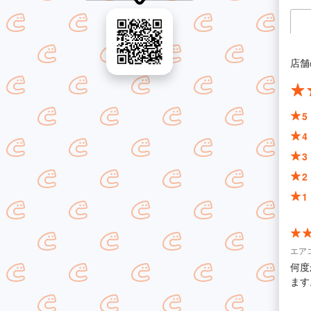
店舗
5
4
3
2
1
エア
何度
ます