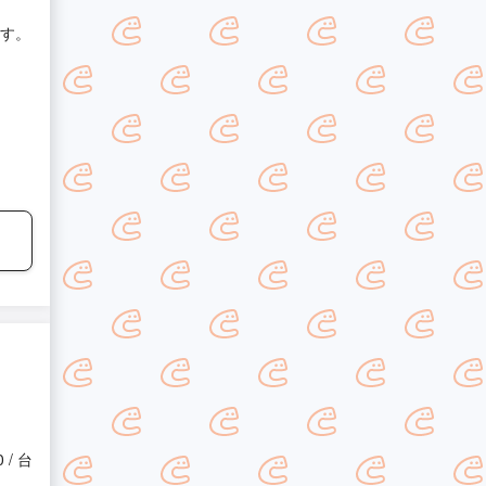
す。
0 / 台