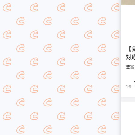
【
対
豊富
1台