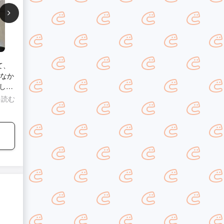
て、
てなか
し
り付
を読む
いな
が、