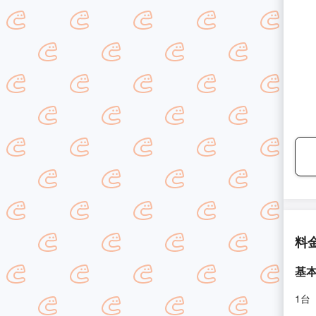
料
基
1台