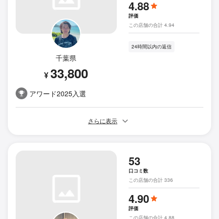
4.88
評価
この店舗の合計 4.94
24時間以内の返信
千葉県
33,800
¥
アワード2025入選
さらに表示
53
口コミ数
この店舗の合計 336
4.90
評価
この店舗の合計 4.88