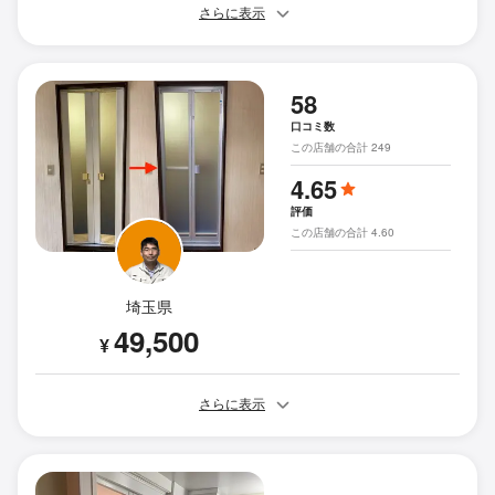
さらに表示
58
口コミ数
この店舗の合計 249
4.65
評価
この店舗の合計 4.60
埼玉県
49,500
¥
さらに表示
-