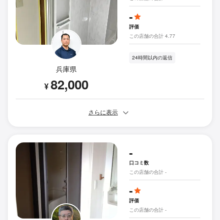
-
評価
この店舗の合計 4.77
24時間以内の返信
兵庫県
82,000
¥
さらに表示
-
口コミ数
この店舗の合計 -
-
評価
この店舗の合計 -