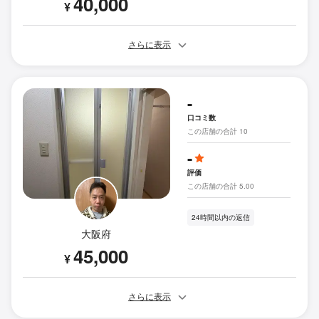
40,000
¥
さらに表示
-
口コミ数
この店舗の合計 10
-
評価
この店舗の合計 5.00
24時間以内の返信
大阪府
45,000
¥
さらに表示