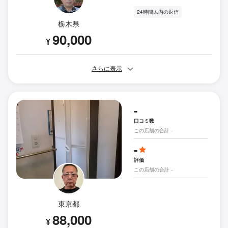
24時間以内の返信
栃木県
90,000
¥
さらに表示
-
口コミ数
この店舗の合計 -
-
評価
この店舗の合計 -
東京都
88,000
¥