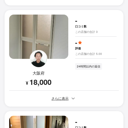
-
口コミ数
この店舗の合計 3
-
評価
この店舗の合計 5.00
24時間以内の返信
大阪府
18,000
¥
さらに表示
-
口コミ数