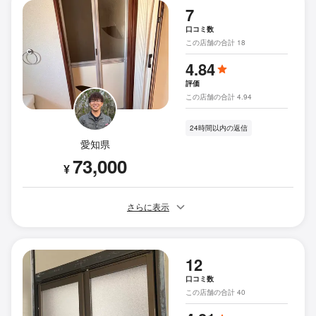
7
口コミ数
この店舗の合計 18
4.84
評価
この店舗の合計 4.94
24時間以内の返信
愛知県
73,000
¥
さらに表示
12
口コミ数
この店舗の合計 40