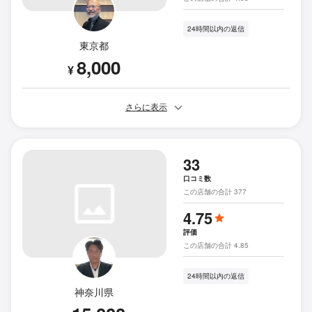
24時間以内の返信
東京都
8,000
¥
さらに表示
33
口コミ数
この店舗の合計 377
4.75
評価
この店舗の合計 4.85
24時間以内の返信
神奈川県