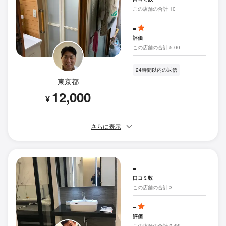
この店舗の合計 10
-
評価
この店舗の合計 5.00
24時間以内の返信
東京都
12,000
¥
さらに表示
-
口コミ数
この店舗の合計 3
-
評価