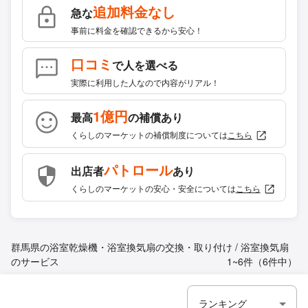
追加料金なし
急な
事前に料金を確認できるから安心！
口コミ
で人を選べる
実際に利用した人なので内容がリアル！
1億円
最高
の補償あり
くらしのマーケットの補償制度については
こちら
パトロール
出店者
あり
くらしのマーケットの安心・安全については
こちら
群馬県の浴室乾燥機・浴室換気扇の交換・取り付け / 浴室換気扇
のサービス
1~6件（6件中）