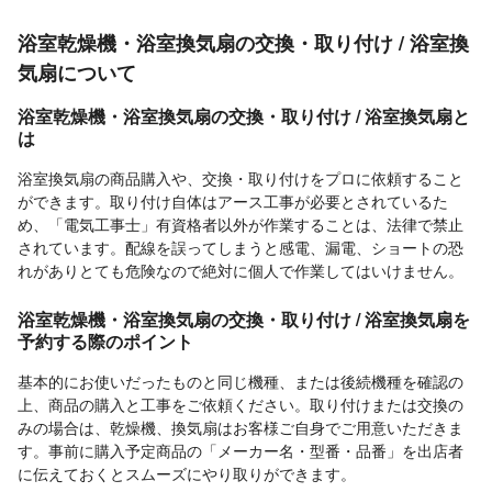
浴室乾燥機・浴室換気扇の交換・取り付け / 浴室換
気扇について
浴室乾燥機・浴室換気扇の交換・取り付け / 浴室換気扇と
は
浴室換気扇の商品購入や、交換・取り付けをプロに依頼すること
ができます。取り付け自体はアース工事が必要とされているた
め、「電気工事士」有資格者以外が作業することは、法律で禁止
されています。配線を誤ってしまうと感電、漏電、ショートの恐
れがありとても危険なので絶対に個人で作業してはいけません。
浴室乾燥機・浴室換気扇の交換・取り付け / 浴室換気扇を
予約する際のポイント
基本的にお使いだったものと同じ機種、または後続機種を確認の
上、商品の購入と工事をご依頼ください。取り付けまたは交換の
みの場合は、乾燥機、換気扇はお客様ご自身でご用意いただきま
す。事前に購入予定商品の「メーカー名・型番・品番」を出店者
に伝えておくとスムーズにやり取りができます。