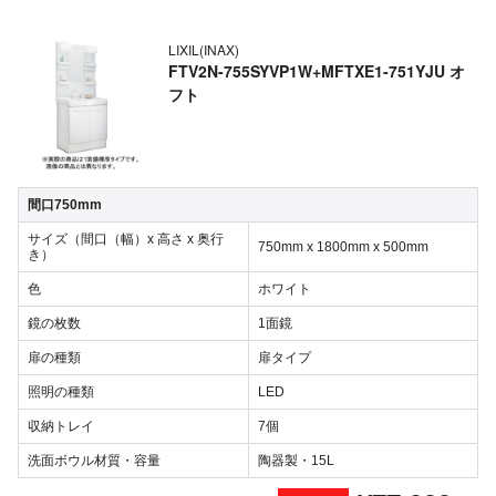
LIXIL(INAX)
FTV2N-755SYVP1W+MFTXE1-751YJU オ
フト
間口750mm
サイズ（間口（幅）x 高さ x 奥行
750mm x 1800mm x 500mm
き）
色
ホワイト
鏡の枚数
1面鏡
扉の種類
扉タイプ
照明の種類
LED
収納トレイ
7個
洗面ボウル材質・容量
陶器製・15L