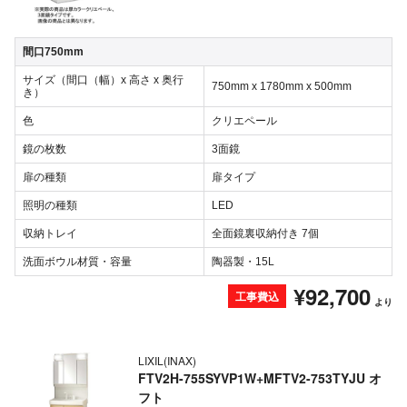
間口750mm
サイズ（間口（幅）x 高さ x 奥行
750mm x 1780mm x 500mm
き）
色
クリエペール
鏡の枚数
3面鏡
扉の種類
扉タイプ
照明の種類
LED
収納トレイ
全面鏡裏収納付き 7個
洗面ボウル材質・容量
陶器製・15L
¥92,700
工事費込
より
LIXIL(INAX)
FTV2H-755SYVP1W+MFTV2-753TYJU オ
フト