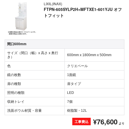
LIXIL(INAX)
FTPN-605SYLP2H+MFTXE1-601YJU オフ
トフィット
間口600mm
サイズ（間口（幅）x 高さ x 奥行
600mm x 1800mm x 500mm
き）
色
クリエペール
鏡の枚数
1面鏡
扉の種類
扉タイプ
照明の種類
LED
収納トレイ
7個
洗面ボウル材質・容量
樹脂製・12L
¥76,600
工事費込
より