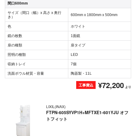
間口600mm
サイズ（間口（幅）x 高さ x 奥行
600mm x 1800mm x 500mm
き）
色
ホワイト
鏡の枚数
1面鏡
扉の種類
扉タイプ
照明の種類
LED
収納トレイ
7個
洗面ボウル材質・容量
陶器製・11L
¥72,200
工事費込
より
LIXIL(INAX)
FTPN-605SYVP1H+MFTXE1-601YJU オフ
トフィット