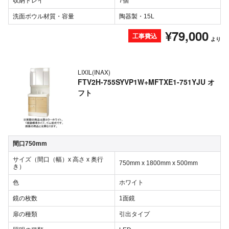
収納トレイ
7個
洗面ボウル材質・容量
陶器製・15L
¥79,000
工事費込
より
LIXIL(INAX)
FTV2H-755SYVP1W+MFTXE1-751YJU オ
フト
間口750mm
サイズ（間口（幅）x 高さ x 奥行
750mm x 1800mm x 500mm
き）
色
ホワイト
鏡の枚数
1面鏡
扉の種類
引出タイプ