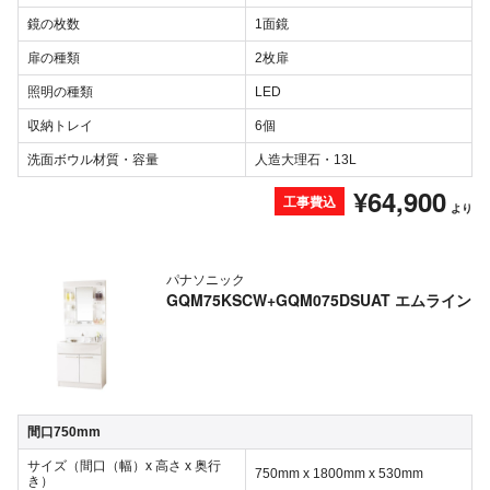
鏡の枚数
1面鏡
扉の種類
2枚扉
照明の種類
LED
収納トレイ
6個
洗面ボウル材質・容量
人造大理石・13L
¥64,900
工事費込
より
パナソニック
GQM75KSCW+GQM075DSUAT エムライン
間口750mm
サイズ（間口（幅）x 高さ x 奥行
750mm x 1800mm x 530mm
き）