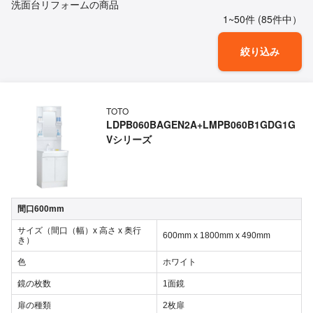
洗面台リフォームの商品
1~50件 (85件中）
絞り込み
TOTO
LDPB060BAGEN2A+LMPB060B1GDG1G
Vシリーズ
間口600mm
サイズ（間口（幅）x 高さ x 奥行
600mm x 1800mm x 490mm
き）
色
ホワイト
鏡の枚数
1面鏡
扉の種類
2枚扉