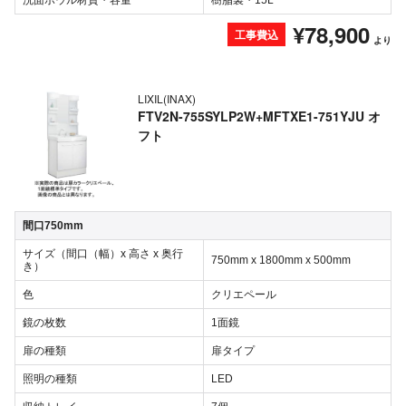
洗面ボウル材質・容量
樹脂製・15L
¥78,900
工事費込
より
LIXIL(INAX)
FTV2N-755SYLP2W+MFTXE1-751YJU オ
フト
間口750mm
サイズ（間口（幅）x 高さ x 奥行
750mm x 1800mm x 500mm
き）
色
クリエペール
鏡の枚数
1面鏡
扉の種類
扉タイプ
照明の種類
LED