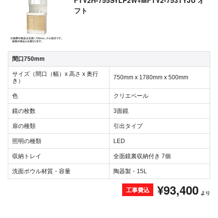
FTV2H-755SYLP2W+MFTV2-753TYJU オ
フト
間口750mm
サイズ（間口（幅）x 高さ x 奥行
750mm x 1780mm x 500mm
き）
色
クリエペール
鏡の枚数
3面鏡
扉の種類
引出タイプ
照明の種類
LED
収納トレイ
全面鏡裏収納付き 7個
洗面ボウル材質・容量
陶器製・15L
¥93,400
工事費込
より