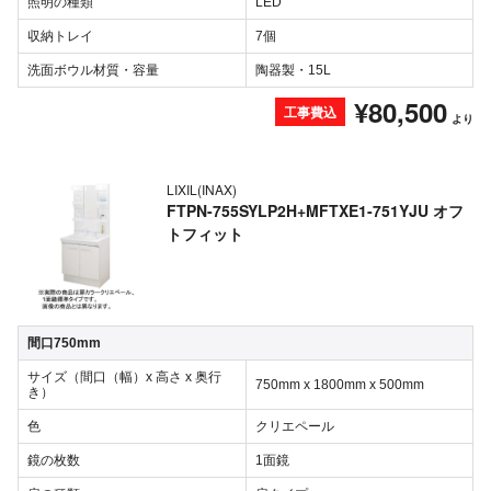
照明の種類
LED
収納トレイ
7個
洗面ボウル材質・容量
陶器製・15L
¥80,500
工事費込
より
LIXIL(INAX)
FTPN-755SYLP2H+MFTXE1-751YJU オフ
トフィット
間口750mm
サイズ（間口（幅）x 高さ x 奥行
750mm x 1800mm x 500mm
き）
色
クリエペール
鏡の枚数
1面鏡