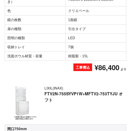
き）
色
クリエペール
鏡の枚数
1面鏡
扉の種類
引出タイプ
照明の種類
LED
収納トレイ
7個
洗面ボウル材質・容量
樹脂製・15L
¥86,400
工事費込
より
LIXIL(INAX)
FTV2N-755SYVP1W+MFTV2-753TYJU オ
フト
間口750mm