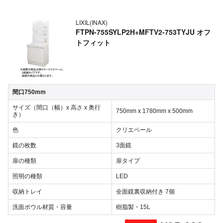
LIXIL(INAX)
FTPN-755SYLP2H+MFTV2-753TYJU オフ
トフィット
間口750mm
サイズ（間口（幅）x 高さ x 奥行
750mm x 1780mm x 500mm
き）
色
クリエペール
鏡の枚数
3面鏡
扉の種類
扉タイプ
照明の種類
LED
収納トレイ
全面鏡裏収納付き 7個
洗面ボウル材質・容量
樹脂製・15L