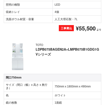
照明の種類
LED
収納トレイ
4個
洗面ボウル材質・容量
人工大理石製・7L
¥55,500
工事費込
より
TOTO
LDPB075BAGEN2A+LMPB075B1GDG1G
Vシリーズ
間口750mm
サイズ（間口（幅）x 高さ x 奥行
750mm x 1800mm x 490mm
き）
色
ホワイト
鏡の枚数
1面鏡