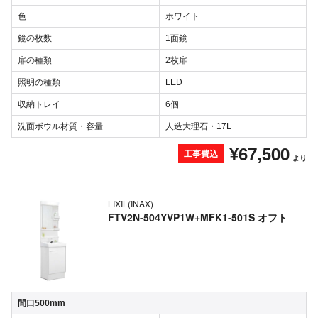
色
ホワイト
鏡の枚数
1面鏡
扉の種類
2枚扉
照明の種類
LED
収納トレイ
6個
洗面ボウル材質・容量
人造大理石・17L
¥67,500
工事費込
より
LIXIL(INAX)
FTV2N-504YVP1W+MFK1-501S オフト
間口500mm