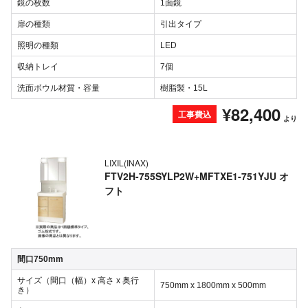
鏡の枚数
1面鏡
扉の種類
引出タイプ
照明の種類
LED
収納トレイ
7個
洗面ボウル材質・容量
樹脂製・15L
¥82,400
工事費込
より
LIXIL(INAX)
FTV2H-755SYLP2W+MFTXE1-751YJU オ
フト
間口750mm
サイズ（間口（幅）x 高さ x 奥行
750mm x 1800mm x 500mm
き）