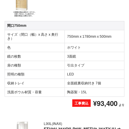
間口750mm
サイズ（間口（幅）x 高さ x 奥行
750mm x 1780mm x 500mm
き）
色
ホワイト
鏡の枚数
3面鏡
扉の種類
引出タイプ
照明の種類
LED
収納トレイ
全面鏡裏収納付き 7個
洗面ボウル材質・容量
陶器製・15L
¥93,400
工事費込
より
LIXIL(INAX)