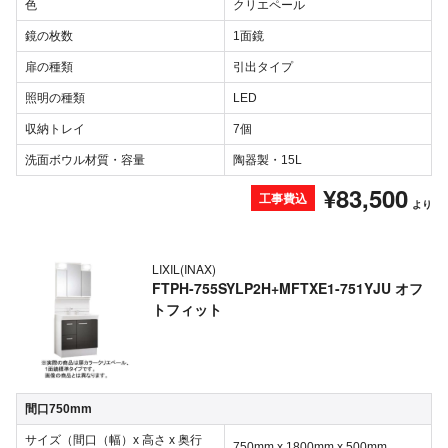
色
クリエペール
鏡の枚数
1面鏡
扉の種類
引出タイプ
照明の種類
LED
収納トレイ
7個
洗面ボウル材質・容量
陶器製・15L
¥83,500
工事費込
より
LIXIL(INAX)
FTPH-755SYLP2H+MFTXE1-751YJU オフ
トフィット
間口750mm
サイズ（間口（幅）x 高さ x 奥行
750mm x 1800mm x 500mm