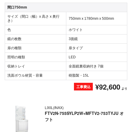
間口750mm
サイズ（間口（幅）x 高さ x 奥行
750mm x 1780mm x 500mm
き）
色
ホワイト
鏡の枚数
3面鏡
扉の種類
扉タイプ
照明の種類
LED
収納トレイ
全面鏡裏収納付き 7個
洗面ボウル材質・容量
樹脂製・15L
¥92,600
工事費込
より
LIXIL(INAX)
FTV2N-755SYLP2W+MFTV2-753TYJU オ
フト