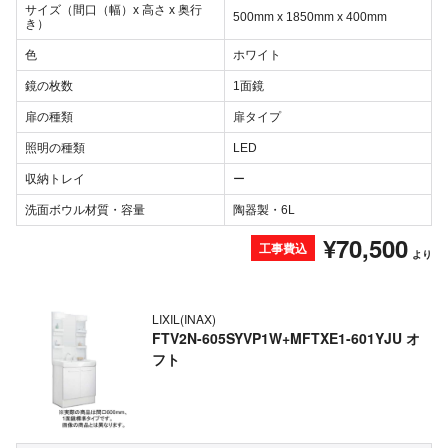
サイズ（間口（幅）x 高さ x 奥行
500mm x 1850mm x 400mm
き）
色
ホワイト
鏡の枚数
1面鏡
扉の種類
扉タイプ
照明の種類
LED
収納トレイ
ー
洗面ボウル材質・容量
陶器製・6L
¥70,500
工事費込
より
LIXIL(INAX)
FTV2N-605SYVP1W+MFTXE1-601YJU オ
フト