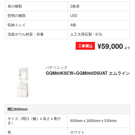
扉の種類
2枚扉
照明の種類
LED
収納トレイ
4個
洗面ボウル材質・容量
人工大理石製・8.5L
¥59,000
工事費込
より
パナソニック
GQM60KSCW+GQM060DSUAT エムライン
間口600mm
サイズ（間口（幅）x 高さ x 奥行
600mm x 1800mm x 530mm
き）
色
ホワイト