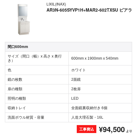
LIXIL(INAX)
AR3N-605SYVP1H+MAR2-602TXSU ピアラ
間口600mm
サイズ（間口（幅）x 高さ x 奥行
600mm x 1900mm x 540mm
き）
色
ホワイト
鏡の枚数
2面鏡
扉の種類
2枚扉
照明の種類
LED
収納トレイ
全面鏡裏収納付き 6個
洗面ボウル材質・容量
人造大理石製・16L
¥94,500
工事費込
より