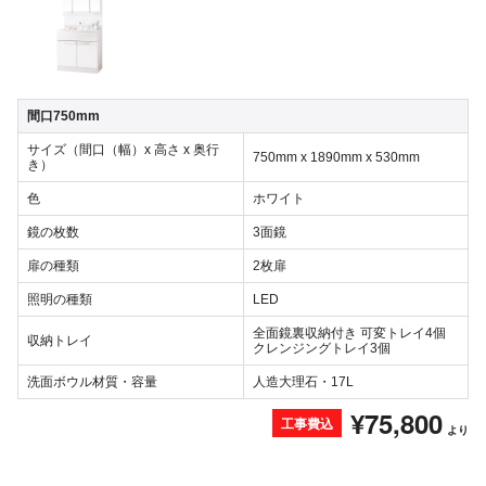
間口750mm
サイズ（間口（幅）x 高さ x 奥行
750mm x 1890mm x 530mm
き）
色
ホワイト
鏡の枚数
3面鏡
扉の種類
2枚扉
照明の種類
LED
全面鏡裏収納付き 可変トレイ4個
収納トレイ
クレンジングトレイ3個
洗面ボウル材質・容量
人造大理石・17L
¥75,800
工事費込
より