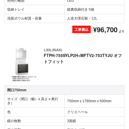
照明の種類
LED
収納トレイ
鏡裏収納付き 5個
洗面ボウル材質・容量
人造大理石製・12L
¥96,700
工事費込
より
LIXIL(INAX)
FTPH-755SYLP2H+MFTV2-753TYJU オフ
トフィット
間口750mm
サイズ（間口（幅）x 高さ x 奥行
750mm x 1780mm x 500mm
き）
色
クリエペール
鏡の枚数
3面鏡