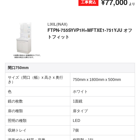
¥77,000
工事費込
より
LIXIL(INAX)
FTPN-755SYVP1H+MFTXE1-751YJU オフ
トフィット
間口750mm
サイズ（間口（幅）x 高さ x 奥行
750mm x 1800mm x 500mm
き）
色
ホワイト
鏡の枚数
1面鏡
扉の種類
扉タイプ
照明の種類
LED
収納トレイ
7個