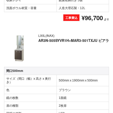
収納トレイ
鏡裏収納付き 5個
洗面ボウル材質・容量
人造大理石製・12L
¥96,700
工事費込
より
LIXIL(INAX)
AR3N-505SYVR1H+MAR3-501TXJU ピアラ
間口500mm
サイズ（間口（幅）x 高さ x 奥行
500mm x 1900mm x 500mm
き）
色
ブラウン
鏡の枚数
1面鏡
扉の種類
2枚扉