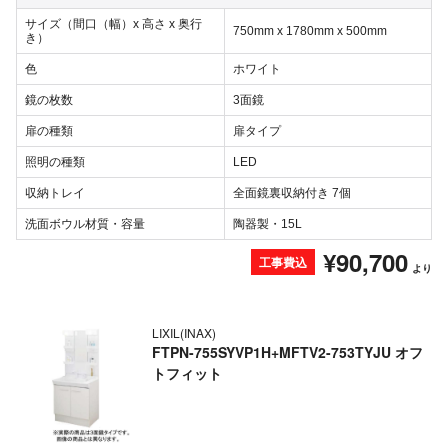
サイズ（間口（幅）x 高さ x 奥行
750mm x 1780mm x 500mm
き）
色
ホワイト
鏡の枚数
3面鏡
扉の種類
扉タイプ
照明の種類
LED
収納トレイ
全面鏡裏収納付き 7個
洗面ボウル材質・容量
陶器製・15L
¥90,700
工事費込
より
LIXIL(INAX)
FTPN-755SYVP1H+MFTV2-753TYJU オフ
トフィット