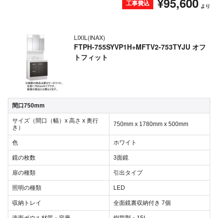
¥95,600
工事費込
より
LIXIL(INAX)
FTPH-755SYVP1H+MFTV2-753TYJU オフ
トフィット
間口750mm
サイズ（間口（幅）x 高さ x 奥行
750mm x 1780mm x 500mm
き）
色
ホワイト
鏡の枚数
3面鏡
扉の種類
引出タイプ
照明の種類
LED
収納トレイ
全面鏡裏収納付き 7個