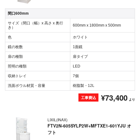
間口600mm
サイズ（間口（幅）x 高さ x 奥行
600mm x 1800mm x 500mm
き）
色
ホワイト
鏡の枚数
1面鏡
扉の種類
扉タイプ
照明の種類
LED
収納トレイ
7個
洗面ボウル材質・容量
樹脂製・12L
¥73,400
工事費込
より
LIXIL(INAX)
FTV2N-605SYLP2W+MFTXE1-601YJU オ
フト