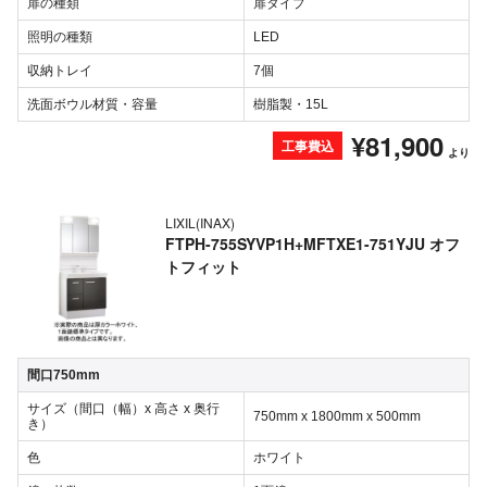
扉の種類
扉タイプ
照明の種類
LED
収納トレイ
7個
洗面ボウル材質・容量
樹脂製・15L
¥81,900
工事費込
より
LIXIL(INAX)
FTPH-755SYVP1H+MFTXE1-751YJU オフ
トフィット
間口750mm
サイズ（間口（幅）x 高さ x 奥行
750mm x 1800mm x 500mm
き）
色
ホワイト