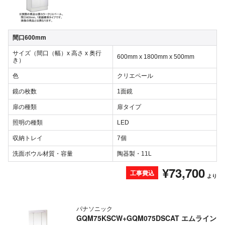
間口600mm
サイズ（間口（幅）x 高さ x 奥行
600mm x 1800mm x 500mm
き）
色
クリエペール
鏡の枚数
1面鏡
扉の種類
扉タイプ
照明の種類
LED
収納トレイ
7個
洗面ボウル材質・容量
陶器製・11L
¥73,700
工事費込
より
パナソニック
GQM75KSCW+GQM075DSCAT エムライン