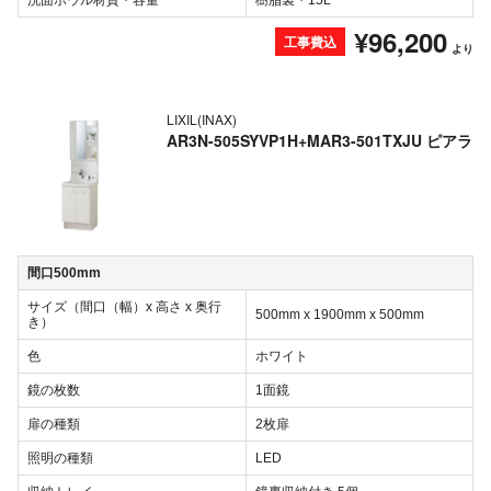
洗面ボウル材質・容量
樹脂製・15L
¥96,200
工事費込
より
LIXIL(INAX)
AR3N-505SYVP1H+MAR3-501TXJU ピアラ
間口500mm
サイズ（間口（幅）x 高さ x 奥行
500mm x 1900mm x 500mm
き）
色
ホワイト
鏡の枚数
1面鏡
扉の種類
2枚扉
照明の種類
LED