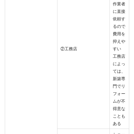
作業者
に直接
依頼す
るので
費用を
抑えや
②工務店
すい
工務店
によっ
ては、
新築専
門でリ
フォー
ムが不
得意な
ことも
ある
ショー