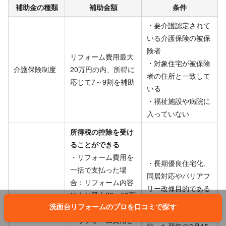
補助金の種類
補助金額
条件
・要介護認定されて
いる介護保険の被保
険者
リフォーム費用最大
・対象住宅が被保険
介護保険制度
20万円の内、所得に
者の住所と一致して
応じて7～9割を補助
いる
・福祉施設や病院に
入っていない
所得税の控除を受け
ることができる
・リフォーム費用を
・長期優良住宅化、
一括で支払った場
同居対応やバリアフ
合：リフォーム内容
リー改修目的である
により最大20〜50万
リフォーム減
こと
洗面台リフォームのプロを口コミで探す
円の所得税控除
税制度
・リフォーム工事を
・リフォーム費用と