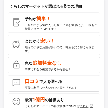
6
くらしのマーケットが
選ばれる
つの理由
簡単！
予約が
一覧の中から気に入ったサービスを選ぶだけ。日程もご
希望に合わせられます！
安い！
とにかく
地元の小さな店舗が多いので、料金も安く抑えられま
す。
追加料金なし
急な
事前に料金を確認できるから安心！
口コミ
で人を選べる
実際に利用した人なので内容がリアル！
1億円
最高
の補償あり
くらしのマーケットの補償制度については
こちら