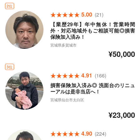
2位
5.00
(21)
【業歴29年】年中無休！営業時間
外・対応地域外もご相談可能◎損害
保険加入済み！
宮城県多賀城市
¥50,000
3位
4.91
(166)
損害保険加入済み◎ 洗面台のリニュ
ーアルは是非当店へ！
宮城県仙台市太白区
¥23,000
4.90
(224)