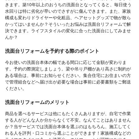
きます。築10年以上のおうちの洗面台となってくると、毎日使う
水回りは特に劣化が早いのでさすがに傷んできます。また、家族
構成も変わりドライヤーや化粧品、ヘアセットグッズで物が散ら
かってはいませんか？そういったお悩みは洗面台リフォームで解
決できます。ライフスタイルの変化に合った洗面台にしてみませ
んか？
洗面台リフォームを予約する際のポイント
今お使いの洗面台本体の幅である間口に応じて金額が変わりま
す。予約の際測定しましょう。梁や吊り戸棚があり高さに制約が
ある場合は、事前にお知らせください。集合住宅にお住まいの方
で管理組合などへ届け出が必要な場合は事前に必要書類をご郵送
ください。
洗面台リフォームのメリット
商品を選べるサービスは他にもたくさんありますが、自宅で作業
する人がどんな人か分からなくて不安。なんてことはありません
か？当サービスでは洗面台本体を選ぶのはもちろん、施工してく
れる人を評判・口コミから選ぶことができます！家族構成などの