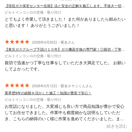
【現役ガス保安センター在籍】法と安全の正解を施工します。手抜き一切なし。
ビルトインコンロの交換・取り付け
とてもよく作業して頂きました！ また何かありましたら頼みたい
と思います！ ありがとうございました！
2026年4月30日・匿名さん
【東京ガスグループ下請け１０年】ガス機器交換の専門家！◎親切・丁寧・安心施行◎
ビルトインコンロの交換・取り付け
親切で迅速かつ丁寧な仕事をしていただき大満足でした。 お願い
してよかったです。
2026年3月12日・匿名オヤジくんさん
業界歴9年の経験を活かした施工！知識が豊富で安心！
ビルトインコンロの交換・取り付け
お世話になりました。大変感じも良い方で商品知識が豊かで安心
してお任せできました。作業中も都度細かな説明もしていただ
き、こちらの納得のいく様に作業を進めてくださいました。ま
た、何かありましたらお願いしたいと思っております。
続きを読む