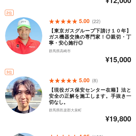
¥12,000
2位
5.00
(22)
【東京ガスグループ下請け１０年】
ガス機器交換の専門家！◎親切・丁
寧・安心施行◎
群馬県高崎市
¥15,000
3位
5.00
(8)
【現役ガス保安センター在籍】法と
安全の正解を施工します。手抜き一
切なし。
群馬県邑楽郡大泉町
¥19,800