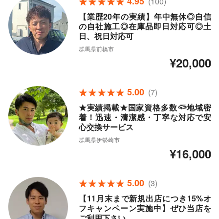
4.95
(100)
【業歴20年の実績】年中無休◎自信
の自社施工◎在庫品即日対応可◎土
日、祝日対応可
群馬県前橋市
¥20,000
5.00
(7)
★実績掲載★国家資格多数𓆛地域密
着！迅速・清潔感・丁寧な対応で安
心交換サービス
群馬県伊勢崎市
¥16,000
5.00
(3)
【11月末まで新規出店につき15%オ
フキャンペーン実施中】ぜひ当店を
ご利用下さい