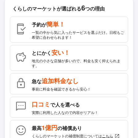
6
くらしのマーケットが
選ばれる
つの理由
簡単！
予約が
一覧の中から気に入ったサービスを選ぶだけ。日程もご
希望に合わせられます！
安い！
とにかく
地元の小さな店舗が多いので、料金も安く抑えられま
す。
追加料金なし
急な
事前に料金を確認できるから安心！
口コミ
で人を選べる
実際に利用した人なので内容がリアル！
1億円
最高
の補償あり
くらしのマーケットの補償制度については
こちら