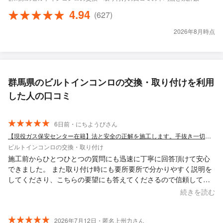
4.94
(627)
2026年8月時点
群馬県のビルトインコンロの交換・取り付けを利用
した人の口コミ
6日前・にちようびさん
【現役ガス保安センター在籍】法と安全の正解を施工します。手抜き一切なし。
ビルトインコンロの交換・取り付け
施工前からひとつひとつの質問にも迅速に丁寧に回答頂けて安心
できました。 また取り付け時にも要所要所で分かりやすく説明を
してくださり、こちらの要望にも答えてくださるので信頼してお
任せしました。 仕上げも綺麗で、また何かあれば、依頼してみた
続きを読む
いと 家族とも話しています。ありがとうございました。
2026年7月12日・匿名上州力さん