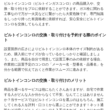
ビルトインコンロ（ビルトインガスコンロ）の商品購入や、交
換・取り付けをプロに依頼することができます。ガス栓に関わる
工事なので万が一火災などに繋がったら大変危険です。専門知識
をしっかり持った有資格者に依頼すれば、安心安全にビルトイン
コンロを交換してもらえます。
ビルトインコンロの交換・取り付けを予約する際のポイン
ト
設置箇所の広さによりビルトインコンロ本体のサイズ制約がある
ため、購入前にサイズが合っているかしっかりと確認しましょ
う。また、商品を自分で用意して設置工事のみの依頼する場合、
作業前に設置予定のコンロの「メーカー名・型番名・品番名」を
分かる範囲で伝えておくと作業がスムーズに進みます。
ビルトインコンロの交換・取り付けのメリット
商品を選べるサービスは他にもたくさんありますが、自宅で作業
する人がどんな人か分からなくて不安。なんてことはありません
か？当サービスではビルトインコンロを選ぶのはもちろん、施工
してくれる人を評判・口コミから選ぶことができます！ネット通
販などで安くビルトインコンロを入手できれば、おトクにかつ安