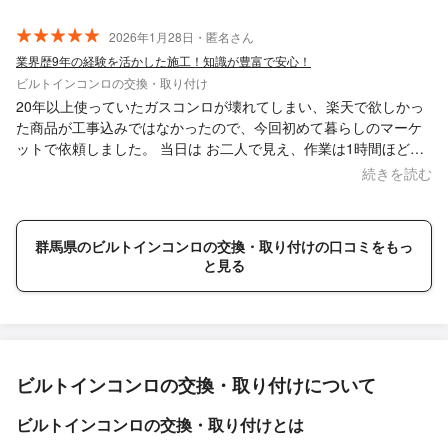
2026年1月28日・匿名さん
業界歴9年の経験を活かした施工！知識が豊富で安心！
ビルトインコンロの交換・取り付け
20年以上使っていたガスコンロが壊れてしまい、楽天で欲しかっ
た商品が工事込みではなかったので、今回初めて暮らしのマーケ
ットで依頼しました。 当日は お二人で見え、作業は1時間ほどで
済みました。事前に部品の確認や交換にかかる費用等を教えてい
続きを読む
ただいていたので、支払いもスムーズでした。また、ガスコンロ
の使用説明までしていただき、とてもわかりやすかったです。不
要になったコンロ、新品が入っていた梱包材もまとめて処分して
群馬県のビルトインコンロの交換・取り付けの口コミをもっ
いただき、大変助かりました。 友人が困っているようであれば、
と見る
お勧めします。 私自身もまた何かあれば、よろしくお願いしま
す。 ありがとうございました！
ビルトインコンロの交換・取り付けについて
ビルトインコンロの交換・取り付けとは