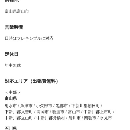
富山県富山市
営業時間
日時はフレキシブルに対応
定休日
年中無休
対応エリア（出張費無料）
＜中部＞
富山県
射水市
魚津市
小矢部市
黒部市
下新川郡朝日町
下新川郡入善町
高岡市
砺波市
富山市
中新川郡上市町
中新川郡立山町
中新川郡舟橋村
滑川市
南砺市
氷見市
石川県