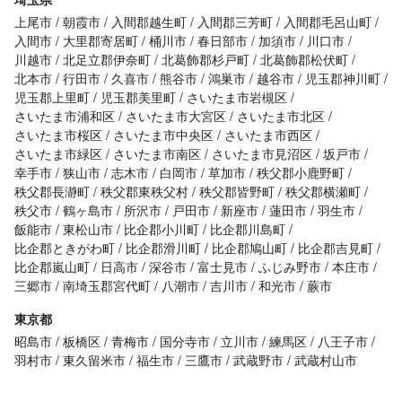
上尾市
朝霞市
入間郡越生町
入間郡三芳町
入間郡毛呂山町
入間市
大里郡寄居町
桶川市
春日部市
加須市
川口市
川越市
北足立郡伊奈町
北葛飾郡杉戸町
北葛飾郡松伏町
北本市
行田市
久喜市
熊谷市
鴻巣市
越谷市
児玉郡神川町
児玉郡上里町
児玉郡美里町
さいたま市岩槻区
さいたま市浦和区
さいたま市大宮区
さいたま市北区
さいたま市桜区
さいたま市中央区
さいたま市西区
さいたま市緑区
さいたま市南区
さいたま市見沼区
坂戸市
幸手市
狭山市
志木市
白岡市
草加市
秩父郡小鹿野町
秩父郡長瀞町
秩父郡東秩父村
秩父郡皆野町
秩父郡横瀬町
秩父市
鶴ヶ島市
所沢市
戸田市
新座市
蓮田市
羽生市
飯能市
東松山市
比企郡小川町
比企郡川島町
比企郡ときがわ町
比企郡滑川町
比企郡鳩山町
比企郡吉見町
比企郡嵐山町
日高市
深谷市
富士見市
ふじみ野市
本庄市
三郷市
南埼玉郡宮代町
八潮市
吉川市
和光市
蕨市
東京都
昭島市
板橋区
青梅市
国分寺市
立川市
練馬区
八王子市
羽村市
東久留米市
福生市
三鷹市
武蔵野市
武蔵村山市