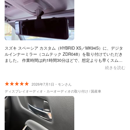
スズキ スペーシア カスタム（HYBRID XS／MK94S）に、デジタ
ルインナーミラー（コムテック ZDR048）を取り付けていただき
ました。 作業時間は約1時間30分ほどで、想定よりも早くスムー
ズに完了。仕上がりもとても綺麗で、全体的に高い技術力を感じ
続きを読む
ました。 事前に相談の機会をいただき、これまでの実績を踏まえ
たおすすめ製品を案内していただけたのも安心ポイントです。お
かげで、納得したうえで事前に機器を準備することができまし
2026年7月1日・モンさん
た。 また、作業後にはデジタルインナーミラーの使い方も丁寧に
ディスプレイオーディオ・カーオーディオの取り付け / 国産車
説明していただき、約100ページある説明書を細かく読まなくても
問題なく使いこなせそうです。 対応もとても親切で人柄が良く、
終始安心してお任せできました。 次回もぜひお願いしたいと思い
ます。