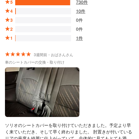
5
730件
4
10件
3
0件
2
0件
1
1件
3週間前・おばさんさん
車のシートカバーの交換・取り付け
ソリオのシートカバーを取り付けていただきました。予定より早
く来ていただき、そして早く終わりました。 肘置きが付いている
リアの座席も綺麗に仕上がっていて、全体的に見てもとても満足