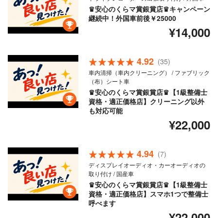
♛安心のくらマ賞銀賞店♛キャンペーン
継続中！外国車前後￥25000
¥14,000
4.92
(35)
車内清掃（車内クリーニング） / ファブリック
（布）シート車
♛安心のくらマ賞銀賞店♛【1級整備士
資格・適正価格店】クリーニング以外
も対応可能
¥22,000
4.94
(7)
ディスプレイオーディオ・カーオーディオの
取り付け / 国産車
♛安心のくらマ賞銀賞店♛【1級整備士
資格・適正価格店】スマホ1つで整備士
呼べます
¥22,000