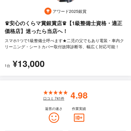
アワード2025銀賞
♛安心のくらマ賞銀賞店♛【1級整備士資格・適正
価格店】迷ったら当店へ！
スマホ1つで1級整備士呼べます★二児の父でもあり電装・車内ク
リーニング・シートカバー取付故障診断等、幅広く対応可能！
¥13,000
1台
4.98
口コミ
741
件
返答の速さ
作業実績