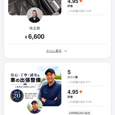
4.95
評価
この店舗の合計 4.87
埼玉県
6,600
¥
さらに表示
5
口コミ数
この店舗の合計 217
4.95
評価
この店舗の合計 5.00
24時間以内の返信