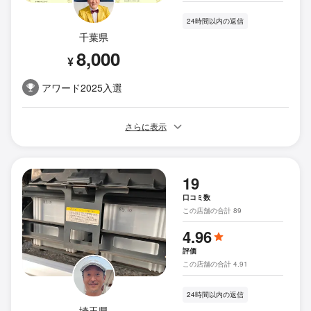
24時間以内の返信
千葉県
8,000
¥
アワード2025入選
さらに表示
19
口コミ数
この店舗の合計 89
4.96
評価
この店舗の合計 4.91
24時間以内の返信
埼玉県