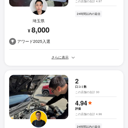
この店舗の合計 4.97
24時間以内の返信
埼玉県
8,000
¥
アワード2025入選
さらに表示
2
口コミ数
この店舗の合計 30
4.94
評価
この店舗の合計 4.96
24時間以内の返信