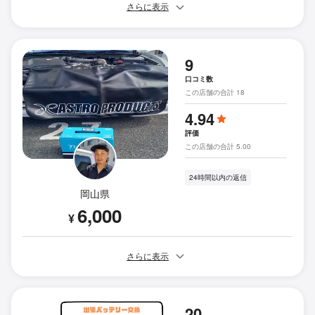
さらに表示
9
口コミ数
この店舗の合計 18
4.94
評価
この店舗の合計 5.00
24時間以内の返信
岡山県
6,000
¥
さらに表示
20