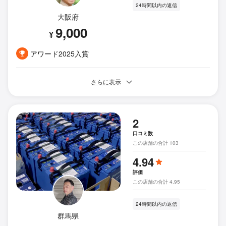
24時間以内の返信
大阪府
9,000
¥
アワード2025入賞
さらに表示
2
口コミ数
この店舗の合計 103
4.94
評価
この店舗の合計 4.95
24時間以内の返信
群馬県