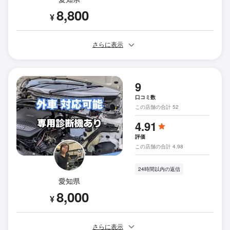
8,800
¥
さらに表示
9
口コミ数
この店舗の合計 52
4.91
評価
この店舗の合計 4.98
24時間以内の返信
愛知県
8,000
¥
さらに表示