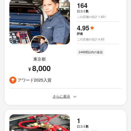
164
口コミ数
この店舗の合計 1,831
4.95
評価
この店舗の合計 4.93
24時間以内の返信
東京都
8,000
¥
アワード2025入賞
さらに表示
1
口コミ数