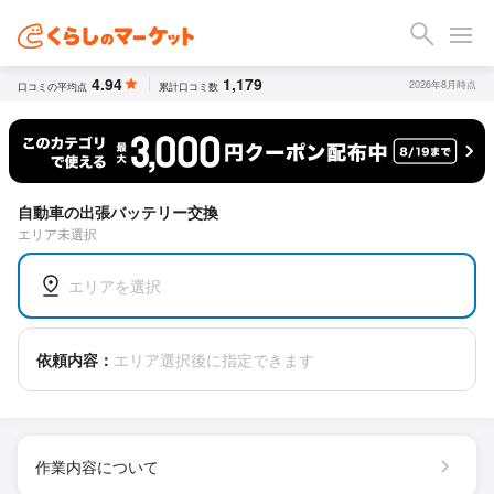
4.94
1,179
2026年8月時点
口コミの平均点
累計口コミ数
自動車の出張バッテリー交換
エリア未選択
エリアを選択
依頼内容：
エリア選択後に指定できます
作業内容について