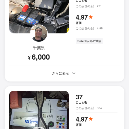
口コミ数
この店舗の合計 221
4.97
評価
この店舗の合計 4.98
24時間以内の返信
千葉県
6,000
¥
さらに表示
37
口コミ数
この店舗の合計 604
4.97
評価