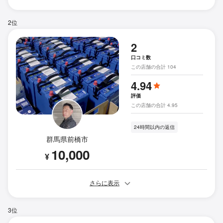
2位
2
口コミ数
この店舗の合計 104
4.94
評価
この店舗の合計 4.95
24時間以内の返信
群馬県前橋市
10,000
¥
さらに表示
3位