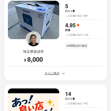
5
口コミ数
この店舗の合計 298
4.95
評価
この店舗の合計 4.92
24時間以内の返信
埼玉県加須市
8,000
¥
さらに表示
14
口コミ数
この店舗の合計 742