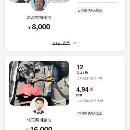
24時間以内の返信
群馬県前橋市
8,000
¥
さらに表示
12
口コミ数
この店舗の合計 682
4.94
評価
この店舗の合計 4.96
24時間以内の返信
埼玉県川越市
16,000