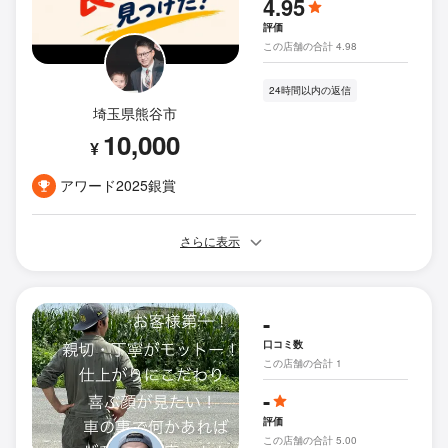
4.95
評価
この店舗の合計 4.98
24時間以内の返信
埼玉県熊谷市
10,000
¥
アワード2025銀賞
さらに表示
-
口コミ数
この店舗の合計 1
-
評価
この店舗の合計 5.00