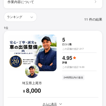
作業内容について
11 件の結果
1位
5
口コミ数
この店舗の合計 217
4.95
評価
この店舗の合計 5.00
24時間以内の返信
埼玉県上尾市
8,000
¥
さらに表示