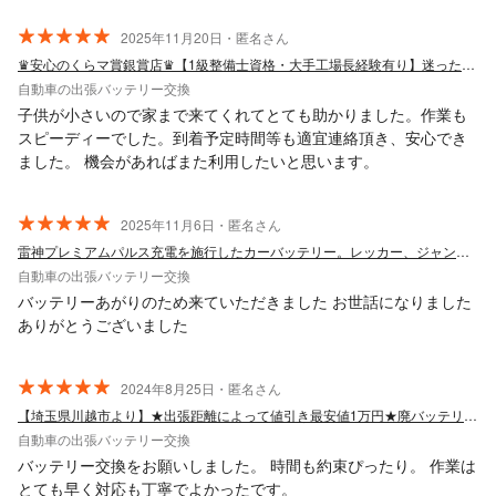
2025年11月20日・匿名さん
♛安心のくらマ賞銀賞店♛【1級整備士資格・大手工場長経験有り】迷ったら当店へ！
自動車の出張バッテリー交換
子供が小さいので家まで来てくれてとても助かりました。作業も
スピーディーでした。到着予定時間等も適宜連絡頂き、安心でき
ました。 機会があればまた利用したいと思います。
2025年11月6日・匿名さん
雷神プレミアムパルス充電を施行したカーバッテリー。レッカー、ジャンピング保険付き
自動車の出張バッテリー交換
バッテリーあがりのため来ていただきました お世話になりました
ありがとうございました
2024年8月25日・匿名さん
【埼玉県川越市より】★出張距離によって値引き最安値1万円★廃バッテリー無料回収
自動車の出張バッテリー交換
バッテリー交換をお願いしました。 時間も約束ぴったり。 作業は
とても早く対応も丁寧でよかったです。