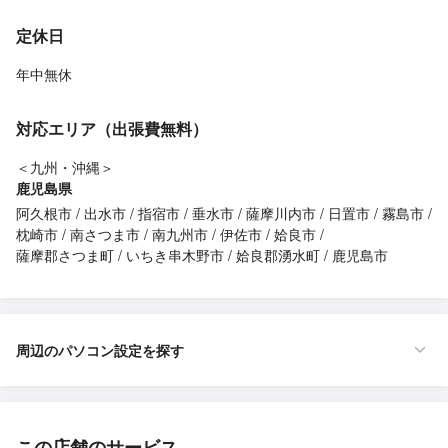
定休日
年中無休
対応エリア（出張費無料）
＜九州・沖縄＞
鹿児島県
阿久根市
出水市
指宿市
垂水市
薩摩川内市
日置市
霧島市
枕崎市
南さつま市
南九州市
伊佐市
姶良市
薩摩郡さつま町
いちき串木野市
姶良郡湧水町
鹿児島市
周辺のパソコン設定を探す
この店舗のサービス