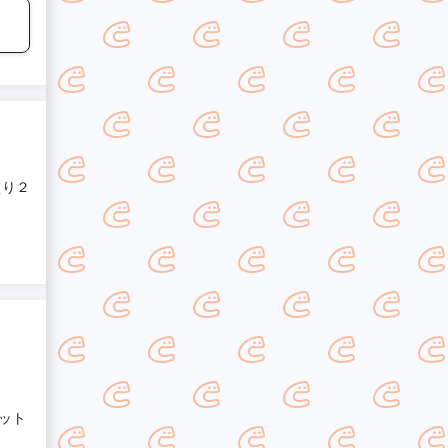
塗り２
ット