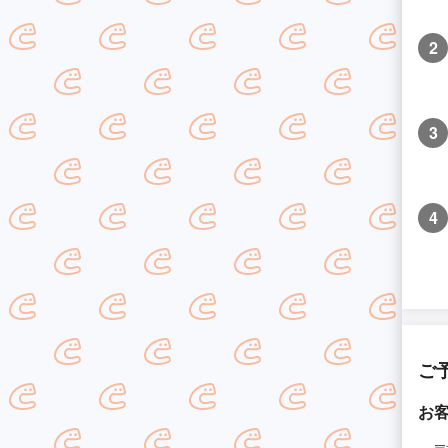
2
3
4
ご
お