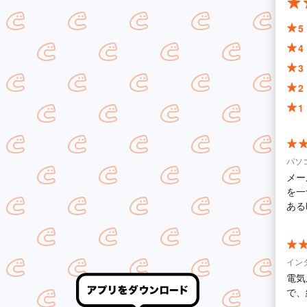
5
4
3
2
1
パソ
メー
を一
ある
イン
電気
で、