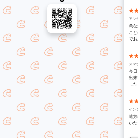
アン
急な
こと
でお
スマ
今日
出来
した
イン
遠方
いた