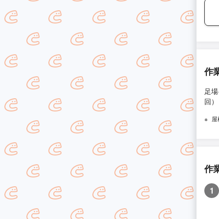
作
足場
回）
屋
作
1