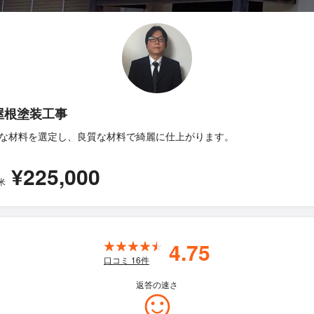
屋根塗装工事
な材料を選定し、良質な材料で綺麗に仕上がります。
¥225,000
米
4.75
口コミ
16
件
返答の速さ