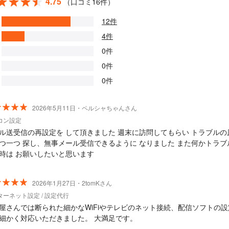
4.75
（口コミ16件）
12件
4件
0件
0件
0件
2026年5月11日・ペルシャちゃんさん
コン設定
ル送受信の再設定を して頂きました 週末に訪問してもらい トラブルの
つ一つ 探し、無事メール受信できるように なりました また何かトラブ
時は お願いしたいと思います
2026年1月27日・2tomKさん
ターネット設定 / 設定代行
屋さんでは断られた細かなWiFiやテレビのネット接続、配信ソフトの設
細かく対応いただきました。 大満足です。