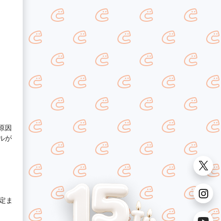
原因
ルが
定ま