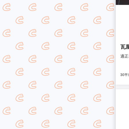
瓦
適正
30平