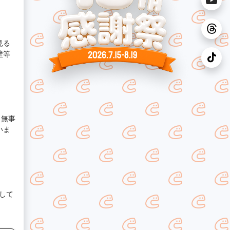
見る
壁等
り無事
いま
して