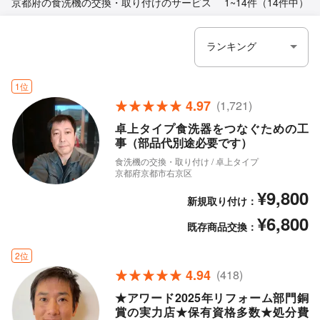
京都府の食洗機の交換・取り付けのサービス
1~14件（14件中）
1位
4.97
(1,721)
卓上タイプ食洗器をつなぐための工
事（部品代別途必要です）
食洗機の交換・取り付け / 卓上タイプ
京都府京都市右京区
¥9,800
新規取り付け：
¥6,800
既存商品交換：
2位
4.94
(418)
★アワード2025年リフォーム部門銅
賞の実力店★保有資格多数★処分費