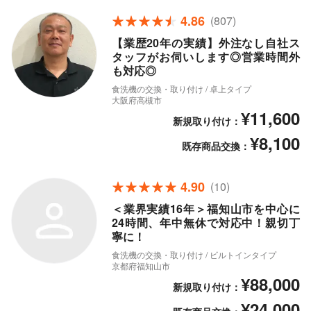
4.86
(807)
【業歴20年の実績】外注なし自社ス
タッフがお伺いします◎営業時間外
も対応◎
食洗機の交換・取り付け / 卓上タイプ
大阪府高槻市
¥11,600
新規取り付け：
¥8,100
既存商品交換：
4.90
(10)
＜業界実績16年＞福知山市を中心に
24時間、年中無休で対応中！親切丁
寧に！
食洗機の交換・取り付け / ビルトインタイプ
京都府福知山市
¥88,000
新規取り付け：
¥24,000