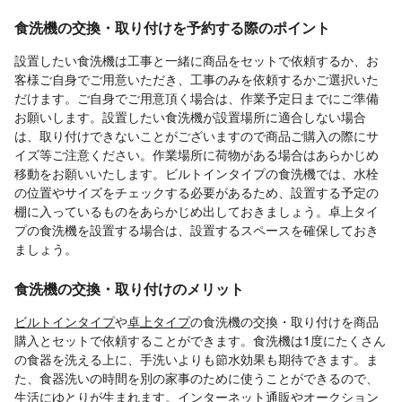
食洗機の交換・取り付けを予約する際のポイント
設置したい食洗機は工事と一緒に商品をセットで依頼するか、お
客様ご自身でご用意いただき、工事のみを依頼するかご選択いた
だけます。ご自身でご用意頂く場合は、作業予定日までにご準備
お願いします。設置したい食洗機が設置場所に適合しない場合
は、取り付けできないことがございますので商品ご購入の際にサ
イズ等ご注意ください。作業場所に荷物がある場合はあらかじめ
移動をお願いいたします。ビルトインタイプの食洗機では、水栓
の位置やサイズをチェックする必要があるため、設置する予定の
棚に入っているものをあらかじめ出しておきましょう。卓上タイ
プの食洗機を設置する場合は、設置するスペースを確保しておき
ましょう。
食洗機の交換・取り付けのメリット
ビルトインタイプ
や
卓上タイプ
の食洗機の交換・取り付けを商品
購入とセットで依頼することができます。食洗機は1度にたくさん
の食器を洗える上に、手洗いよりも節水効果も期待できます。ま
た、食器洗いの時間を別の家事のために使うことができるので、
生活にゆとりが生まれます。インターネット通販やオークション