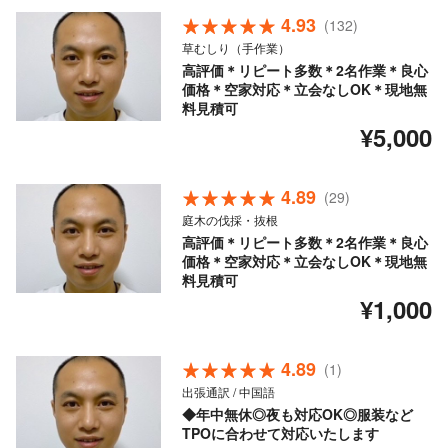
4.93
(132)
草むしり（手作業）
高評価＊リピート多数＊2名作業＊良心
価格＊空家対応＊立会なしOK＊現地無
料見積可
¥5,000
4.89
(29)
庭木の伐採・抜根
高評価＊リピート多数＊2名作業＊良心
価格＊空家対応＊立会なしOK＊現地無
料見積可
¥1,000
4.89
(1)
出張通訳 / 中国語
◆年中無休◎夜も対応OK◎服装など
TPOに合わせて対応いたします