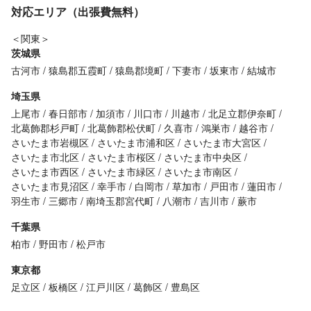
対応エリア（出張費無料）
＜関東＞
茨城県
古河市
猿島郡五霞町
猿島郡境町
下妻市
坂東市
結城市
埼玉県
上尾市
春日部市
加須市
川口市
川越市
北足立郡伊奈町
北葛飾郡杉戸町
北葛飾郡松伏町
久喜市
鴻巣市
越谷市
さいたま市岩槻区
さいたま市浦和区
さいたま市大宮区
さいたま市北区
さいたま市桜区
さいたま市中央区
さいたま市西区
さいたま市緑区
さいたま市南区
さいたま市見沼区
幸手市
白岡市
草加市
戸田市
蓮田市
羽生市
三郷市
南埼玉郡宮代町
八潮市
吉川市
蕨市
千葉県
柏市
野田市
松戸市
東京都
足立区
板橋区
江戸川区
葛飾区
豊島区