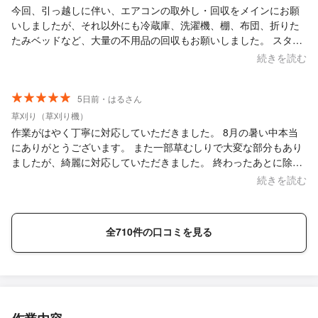
今回、引っ越しに伴い、エアコンの取外し・回収をメインにお願
いしましたが、それ以外にも冷蔵庫、洗濯機、棚、布団、折りた
たみベッドなど、大量の不用品の回収もお願いしました。 スタッ
フ2名で来てくださり、重い物も全て運び出してくれたので、自分
続きを読む
は一切手を出す必要がありませんでした。 他の業者さんでは1名
対応が多く、自分も手伝わなければならないことがほとんどです
が、MIRAIサービスさんは2名体制でテキパキと作業してくださ
5日前・はるさん
り、非常にスムーズでした。 さらに、当日急遽追加でお願いした
草刈り（草刈り機）
物も嫌な顔一つせず、快く全て引き受けてくださいました。この
作業がはやく丁寧に対応していただきました。 8月の暑い中本当
柔軟な対応力と、丁寧で気持ちの良いサービス態度には本当に感
にありがとうございます。 また一部草むしりで大変な部分もあり
動しました。 これだけの量をこの料金で対応していただけるの
ましたが、綺麗に対応していただきました。 終わったあとに除草
は、コスパ的にも大満足です。不用品の処分や家電の回収で困っ
剤を撒いといた方がいいなどのアドバイスもしていただきとても
続きを読む
ている方には、心からおすすめできる業者さんです。本当にあり
親切でした。
がとうございました！
全710件の口コミを見る