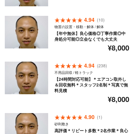
4.94
(10)
物置の設置・移動・解体 / 解体
【年中無休】良心価格◎丁寧作業◎中
身処分可能◎立会なくでも大丈夫
¥8,000
4.94
(238)
不用品回収 / 軽トラック
【24時間対応可能】＊エアコン取外し
＆回収無料＊スタッフ2名制＊写真で無
料見積
¥8,000
4.90
(1)
砂利敷き
高評価＊リピート多数＊2名作業＊良心