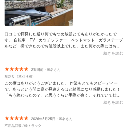
口コミで拝見した通り何でもつめ放題とてもありがたかったで
す。 自転車 TV カウチソファー ベットマット ガラステーブ
ルなど一掃できたのでお値段以上でした。また何かの際にはお願
いします。
続きを読む
2週間前・匿名さん
草刈り（草刈り機）
この度はありがとうございました。 作業もとてもスピーディー
で、あっという間に庭が見違えるほど綺麗になり感動しました！
「もう終わったの？」と思うくらい手際が良く、それでいて仕上
がりも大満足です。 お人柄も気さくで、安心してお任せすること
続きを読む
ができました。 また庭が伸び放題になる前に（笑）ぜひお願いし
たいと思います。
2026年5月25日・匿名さん
不用品回収 / 軽トラック