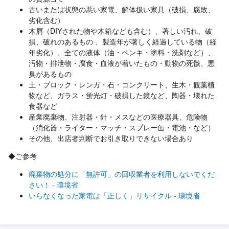
古いまたは状態の悪い家電、解体扱い家具（破損、腐敗、
劣化含む）
木屑（DIYされた物や木箱なども含む）、著しい汚れ、破
損、破れのあるもの 、製造年が著しく経過している物（経
年劣化）、全ての液体（油・ペンキ・塗料・洗剤など）、
汚物・排泄物・腐食・血液が着いたもの・動物の死骸、悪
臭があるもの
土・ブロック・レンガ・石・コンクリート、生木・観葉植
物など、ガラス・蛍光灯・破損した鏡など、陶器・壊れた
食器など
産業廃棄物、注射器・針・メスなどの医療器具、危険物
（消化器・ライター・マッチ・スプレー缶・電池・など）
その他、出店者判断でお引き取りできない場合あり
◆ご参考
廃棄物の処分に「無許可」の回収業者を利用しないでくだ
さい！ - 環境省
いらなくなった家電は「正しく」リサイクル - 環境省