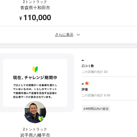
2トントラック
青森県十和田市
110,000
¥
さらに表示
-
口コミ数
この店舗の合計 22
-
評価
この店舗の合計 5.00
24時間以内の返信
2トントラック
岩手県八幡平市