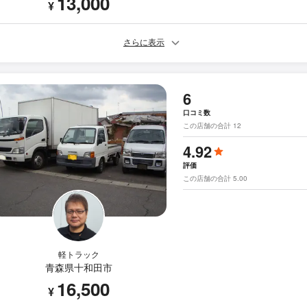
13,000
¥
さらに表示
6
口コミ数
この店舗の合計 12
4.92
評価
この店舗の合計 5.00
軽トラック
青森県十和田市
16,500
¥