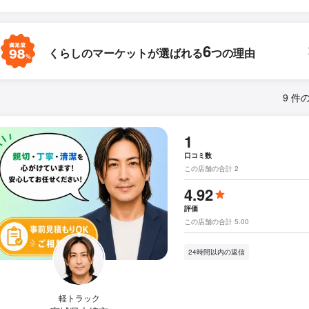
6
くらしのマーケットが
選ばれる
つの理由
9 件
1
口コミ数
この店舗の合計 2
4.92
評価
この店舗の合計 5.00
24時間以内の返信
軽トラック