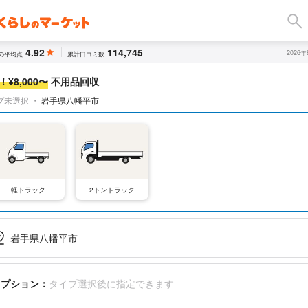
4.92
114,745
2026
の平均点
累計口コミ数
¥8,000〜
不用品回収
プ未選択
・
岩手県八幡平市
軽トラック
2トントラック
岩手県八幡平市
オプション：
タイプ選択後に指定できます