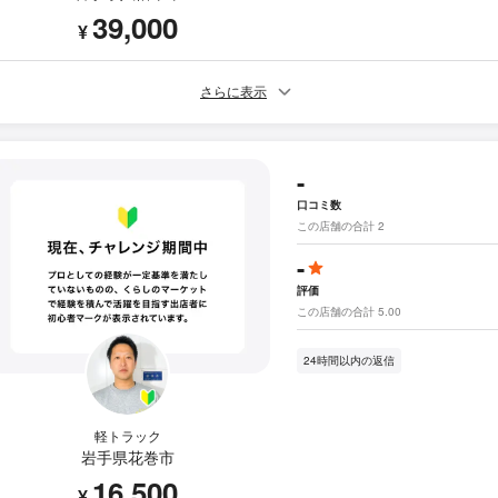
39,000
¥
さらに表示
-
口コミ数
この店舗の合計 2
-
評価
この店舗の合計 5.00
24時間以内の返信
軽トラック
岩手県花巻市
16,500
¥