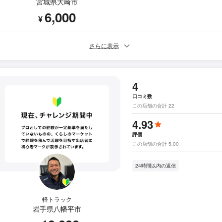
宮城県大崎市
6,000
¥
さらに表示
4
口コミ数
この店舗の合計 22
4.93
評価
この店舗の合計 5.00
24時間以内の返信
軽トラック
岩手県八幡平市