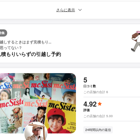
さらに表示
特集
越しするときはまず見積もり...
思ってない？
見積もりいらずの引越し予約
5
口コミ数
この店舗の合計 6
4.92
評価
この店舗の合計 5.00
24時間以内の返信