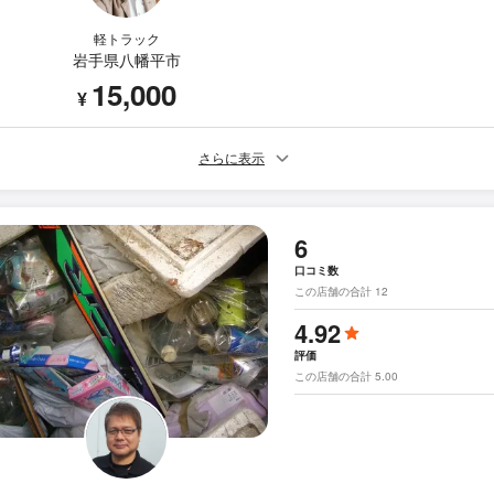
軽トラック
岩手県八幡平市
15,000
¥
さらに表示
6
口コミ数
この店舗の合計 12
4.92
評価
この店舗の合計 5.00