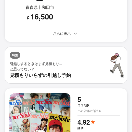
青森県十和田市
16,500
¥
さらに表示
特集
引越しするときはまず見積もり...
と思ってない？
見積もりいらずの引越し予約
5
口コミ数
この店舗の合計 6
4.92
評価