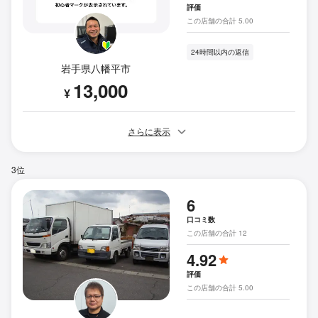
評価
この店舗の合計 5.00
24時間以内の返信
岩手県八幡平市
13,000
¥
さらに表示
3位
6
口コミ数
この店舗の合計 12
4.92
評価
この店舗の合計 5.00