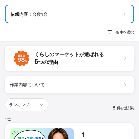
依頼内容：
台数1台
条件を選択
くらしのマーケットが
選ばれる
6
つの理由
作業内容について
5 件の結果
1位
1