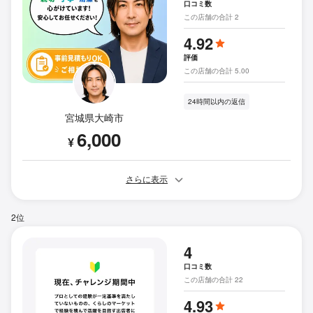
口コミ数
この店舗の合計 2
4.92
評価
この店舗の合計 5.00
24時間以内の返信
宮城県大崎市
6,000
¥
さらに表示
2位
4
口コミ数
この店舗の合計 22
4.93