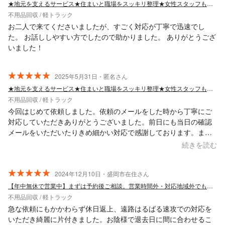
★地元を支えるサービス★住まいと職場をスッキリ整理★女性スタッフも一緒に伺います
不用品回収 / 軽トラック
お二人で来てくださいましたが、すごく対応が丁寧で迅速でし
た。 お話ししやすい方でしたので助かりました。 ありがとうござ
いました！
2025年5月31日・匿名さん
★地元を支えるサービス★住まいと職場をスッキリ整理★女性スタッフも一緒に伺います
不用品回収 / 軽トラック
今回はじめて依頼しました。依頼のメールをした時から丁寧にご
対応していただきありがとうございました。前日にも当日の確認
メールをいただいたりきめ細かい対応で感謝しております。また
引っ越しする際はお願いしようと思います。安心して利用でき助
続きを読む
かりました。
2024年12月10日・盛岡市在住さん
【年中無休で営業中】まずは予約後ご相談。営業時間外・対応地域外でも対応可能です！
不用品回収 / 軽トラック
急な依頼にもかかわらず休日返上、遠路はるばる速攻での対応を
いただき綺麗に片付きました。お陰様で退去日に間に合わせるこ