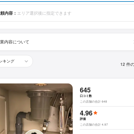
依頼内容：
エリア選択後に指定できます
業内容について
12 件
645
口コミ数
この店舗の合計 648
4.96
評価
この店舗の合計 4.97