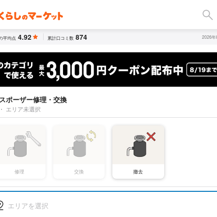
4.92
874
2026
の平均点
累計口コミ数
スポーザー修理・交換
・
エリア未選択
修理
交換
撤去
エリアを選択