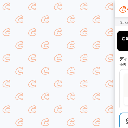
口コミ
ディ
撤去