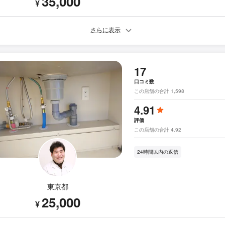
35,000
¥
さらに表示
17
口コミ数
この店舗の合計 1,598
4.91
評価
この店舗の合計 4.92
24時間以内の返信
東京都
25,000
¥