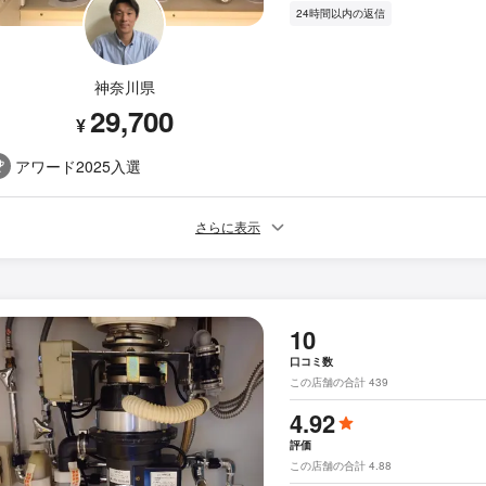
24時間以内の返信
神奈川県
29,700
¥
アワード2025入選
さらに表示
10
口コミ数
この店舗の合計 439
4.92
評価
この店舗の合計 4.88