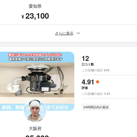
愛知県
23,100
¥
さらに表示
12
口コミ数
この店舗の合計 628
4.91
評価
この店舗の合計 4.83
24時間以内の返信
大阪府