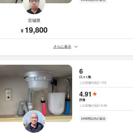
宮城県
19,800
¥
さらに表示
6
口コミ数
この店舗の合計 170
4.91
評価
この店舗の合計 5.00
24時間以内の返信