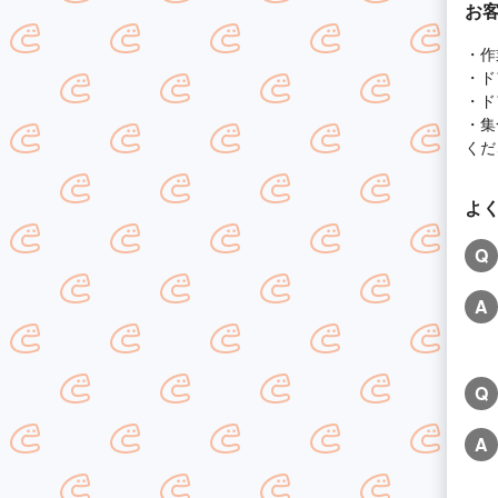
お
・作
・ド
・ド
・集
くだ
よ
Q
A
Q
A