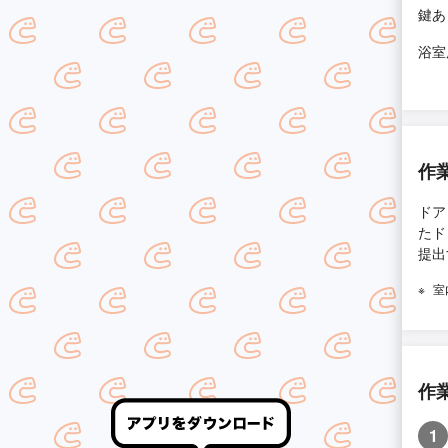
鍵あ
浴室
作
ドア
たド
提出
室
作
1