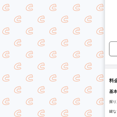
料
基
握り
鍵な