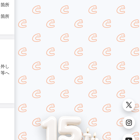
/ 箇所
/ 箇所
り外し
合等へ