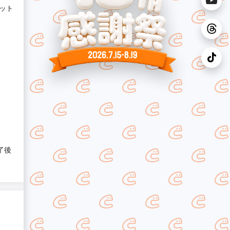
ット
了後