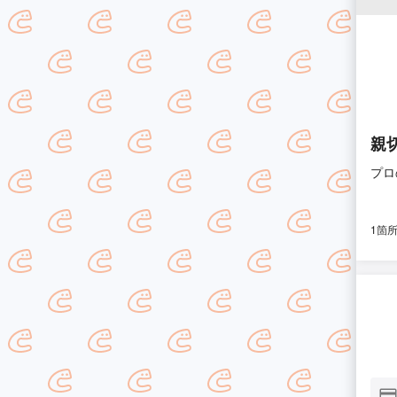
親
プロ
1箇