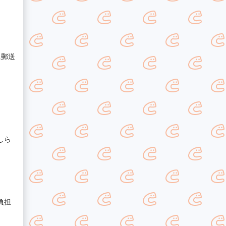
に郵送
しら
負担