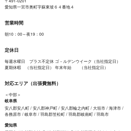
〒491-0201
愛知県一宮市奥町字蘇東坡６４番地４
営業時間
朝10：00～夜19：00
定休日
毎週水曜日 プラス不定休 ゴ－ルデンウイーク（当社指定日）
夏期休暇 （当社指定日） 年末年始 （当社指定日）
対応エリア（出張費無料）
＜中部＞
岐阜県
安八郡安八町
安八郡神戸町
安八郡輪之内町
大垣市
海津市
各務原市
岐阜市
羽島郡笠松町
羽島郡岐南町
羽島市
愛知県