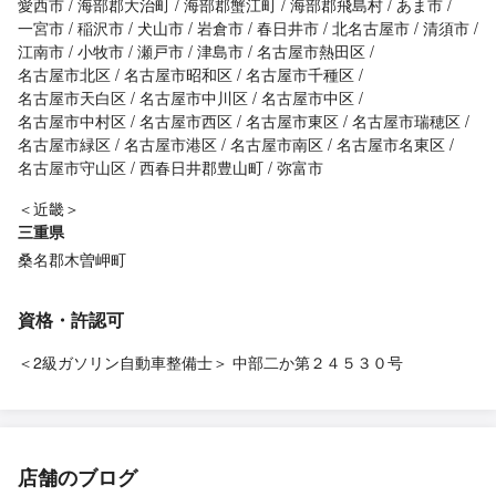
愛西市
海部郡大治町
海部郡蟹江町
海部郡飛島村
あま市
一宮市
稲沢市
犬山市
岩倉市
春日井市
北名古屋市
清須市
江南市
小牧市
瀬戸市
津島市
名古屋市熱田区
名古屋市北区
名古屋市昭和区
名古屋市千種区
名古屋市天白区
名古屋市中川区
名古屋市中区
名古屋市中村区
名古屋市西区
名古屋市東区
名古屋市瑞穂区
名古屋市緑区
名古屋市港区
名古屋市南区
名古屋市名東区
名古屋市守山区
西春日井郡豊山町
弥富市
＜近畿＞
三重県
桑名郡木曽岬町
資格・許認可
＜2級ガソリン自動車整備士＞ 中部二か第２４５３０号
店舗のブログ