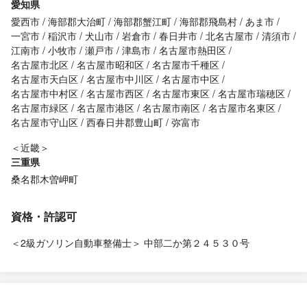
愛知県
愛西市
海部郡大治町
海部郡蟹江町
海部郡飛島村
あま市
一宮市
稲沢市
犬山市
岩倉市
春日井市
北名古屋市
清須市
江南市
小牧市
瀬戸市
津島市
名古屋市熱田区
名古屋市北区
名古屋市昭和区
名古屋市千種区
名古屋市天白区
名古屋市中川区
名古屋市中区
名古屋市中村区
名古屋市西区
名古屋市東区
名古屋市瑞穂区
名古屋市緑区
名古屋市港区
名古屋市南区
名古屋市名東区
名古屋市守山区
西春日井郡豊山町
弥富市
＜近畿＞
三重県
桑名郡木曽岬町
資格・許認可
＜2級ガソリン自動車整備士＞ 中部二か第２４５３０号