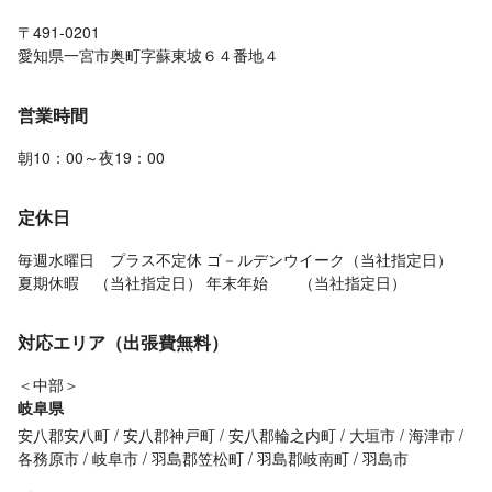
〒491-0201
愛知県一宮市奥町字蘇東坡６４番地４
営業時間
朝10：00～夜19：00
定休日
毎週水曜日 プラス不定休 ゴ－ルデンウイーク（当社指定日）
夏期休暇 （当社指定日） 年末年始 （当社指定日）
対応エリア（出張費無料）
＜中部＞
岐阜県
安八郡安八町
安八郡神戸町
安八郡輪之内町
大垣市
海津市
各務原市
岐阜市
羽島郡笠松町
羽島郡岐南町
羽島市