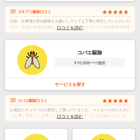
ゴキブリ駆除口コミ
以前、仕事場の害虫駆除をお願いしてとても丁寧に対応していただいた
ので、今回は自宅もお願いしました！ 今回はゴキブリの外部侵入対策
を中心に見ていただいたのですが、ただ薬を撒くだけではなく、 「ど
こから侵入している可能性があるのか」「今後どう予防していけばいい
のか」を細かく説明しながら、一つ一つ対策してくださいました。 自
分では気づかないような隙間や侵入経路までしっかり確認してくださ
コバエ駆除
り、普段の生活で気をつけた方がいいことや、今後の予防方法までかな
¥10,000〜
り丁寧に教えていただけて、本当に安心感がありました。 害虫駆除っ
/1箇所
て“その場しのぎ”のイメージがあったのですが、ここまで原因や予防ま
で親身に寄り添ってくださる業者さんは初めてで、お願いして本当によ
かったです。 小さい子供もいるので毎年夏前は不安だったのですが、
サービスを探す
今年は安心して過ごせそうです。 対応もすごく丁寧で話しやすく、不
安なことも全部相談できました！本当にありがとうございました！
コバエ駆除口コミ
利用時期：2026年5月
出典：
口コミ｜くらしのマーケット
お風呂にチョウバエが発生して困っていました。メッセージのレスポン
スも早く予定よりも早くにご対応いただけて、とても助かりました。
作業終了後は施工内容を写真で説明してもらえました。とても感じの良
い方でテキパキと作業されていました。 そして料金もお財布に優しい
のが嬉しいです。利用してから3日経ちますが、あれからチョウバエを
見かけないので気持ち良くお風呂に入れてます。 ありがとうございま