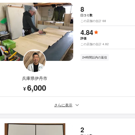
8
口コミ数
この店舗の合計 68
4.84
評価
この店舗の合計 4.82
24時間以内の返信
兵庫県伊丹市
6,000
¥
さらに表示
2