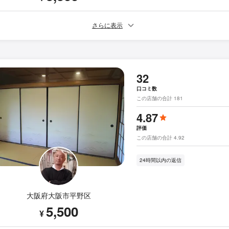
さらに表示
32
口コミ数
この店舗の合計 181
4.87
評価
この店舗の合計 4.92
24時間以内の返信
大阪府大阪市平野区
5,500
¥