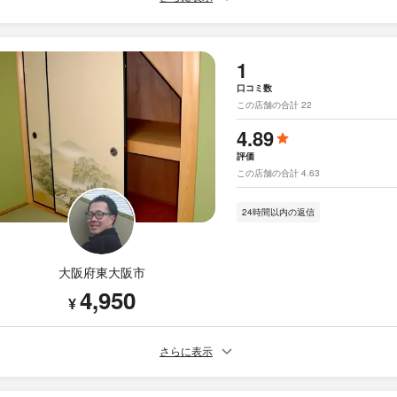
1
口コミ数
この店舗の合計 22
4.89
評価
この店舗の合計 4.63
24時間以内の返信
大阪府東大阪市
4,950
¥
さらに表示