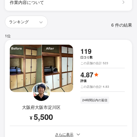
作業内容について
6 件の結果
1位
119
口コミ数
この店舗の合計 523
4.87
評価
この店舗の合計 4.83
24時間以内の返信
大阪府大阪市淀川区
5,500
¥
さらに表示