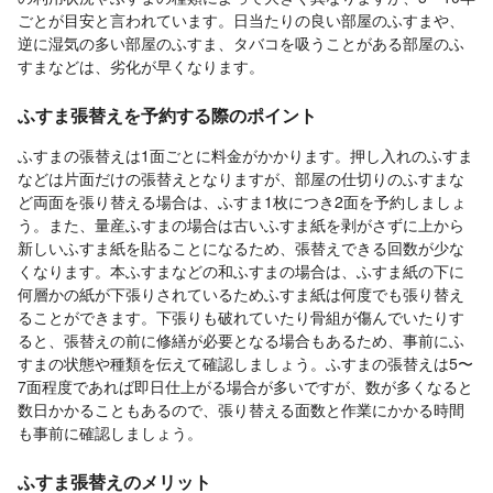
ごとが目安と言われています。日当たりの良い部屋のふすまや、
逆に湿気の多い部屋のふすま、タバコを吸うことがある部屋のふ
すまなどは、劣化が早くなります。
ふすま張替えを予約する際のポイント
ふすまの張替えは1面ごとに料金がかかります。押し入れのふすま
などは片面だけの張替えとなりますが、部屋の仕切りのふすまな
ど両面を張り替える場合は、ふすま1枚につき2面を予約しましょ
う。また、量産ふすまの場合は古いふすま紙を剥がさずに上から
新しいふすま紙を貼ることになるため、張替えできる回数が少な
くなります。本ふすまなどの和ふすまの場合は、ふすま紙の下に
何層かの紙が下張りされているためふすま紙は何度でも張り替え
ることができます。下張りも破れていたり骨組が傷んでいたりす
ると、張替えの前に修繕が必要となる場合もあるため、事前にふ
すまの状態や種類を伝えて確認しましょう。ふすまの張替えは5〜
7面程度であれば即日仕上がる場合が多いですが、数が多くなると
数日かかることもあるので、張り替える面数と作業にかかる時間
も事前に確認しましょう。
ふすま張替えのメリット