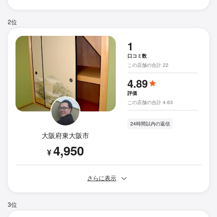
2位
1
口コミ数
この店舗の合計 22
4.89
評価
この店舗の合計 4.63
24時間以内の返信
大阪府東大阪市
4,950
¥
さらに表示
3位