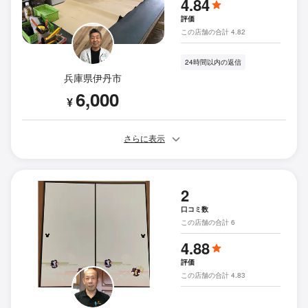
4.84
評価
この店舗の合計 4.82
24時間以内の返信
兵庫県伊丹市
6,000
¥
さらに表示
2
口コミ数
この店舗の合計 6
4.88
評価
この店舗の合計 4.83