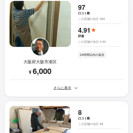
97
口コミ数
この店舗の合計 485
4.91
評価
この店舗の合計 4.90
24時間以内の返信
大阪府大阪市港区
6,000
¥
さらに表示
8
口コミ数
この店舗の合計 68