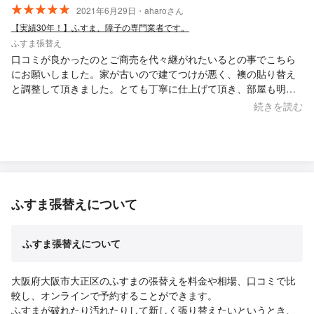
2021年6月29日・aharoさん
【実績30年！】ふすま、障子の専門業者です。
ふすま張替え
口コミが良かったのとご商売を代々継がれたいるとの事でこちら
にお願いしました。家が古いので建てつけが悪く、襖の貼り替え
と調整して頂きました。とても丁寧に仕上げて頂き、部屋も明る
くなり、大満足です! またこちらでお願いしたいと思います！ 有
続きを読む
難うございました。
ふすま張替えについて
ふすま張替えについて
大阪府大阪市大正区のふすまの張替えを料金や相場、口コミで比
較し、オンラインで予約することができます。
ふすまが破れたり汚れたりして新しく張り替えたいというとき、