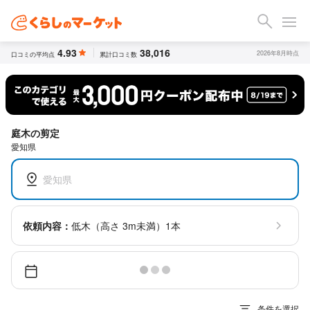
4.93
38,016
2026年8月時点
口コミの平均点
累計口コミ数
庭木の剪定
愛知県
愛知県
依頼内容：
低木（高さ 3m未満）1本
条件を選択