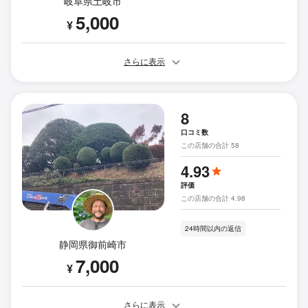
岐阜県土岐市
5,000
¥
さらに表示
8
口コミ数
この店舗の合計 58
4.93
評価
この店舗の合計 4.98
24時間以内の返信
静岡県御前崎市
7,000
¥
さらに表示