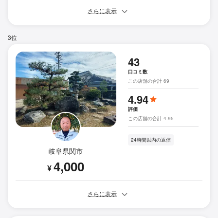
さらに表示
3位
43
口コミ数
この店舗の合計 69
4.94
評価
この店舗の合計 4.95
24時間以内の返信
岐阜県関市
4,000
¥
さらに表示