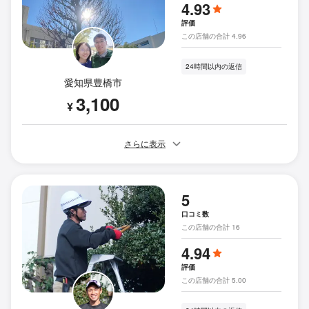
4.93
評価
この店舗の合計 4.96
24時間以内の返信
愛知県豊橋市
3,100
¥
さらに表示
5
口コミ数
この店舗の合計 16
4.94
評価
この店舗の合計 5.00