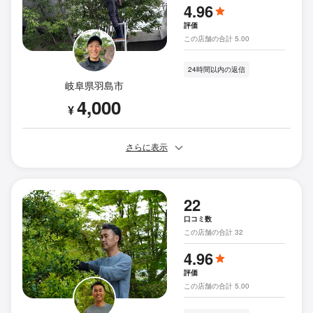
4.96
評価
この店舗の合計 5.00
24時間以内の返信
岐阜県羽島市
4,000
¥
さらに表示
22
口コミ数
この店舗の合計 32
4.96
評価
この店舗の合計 5.00