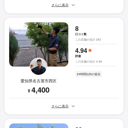
さらに表示
8
口コミ数
この店舗の合計 283
4.94
評価
この店舗の合計 4.98
24時間以内の返信
愛知県名古屋市西区
4,400
¥
さらに表示