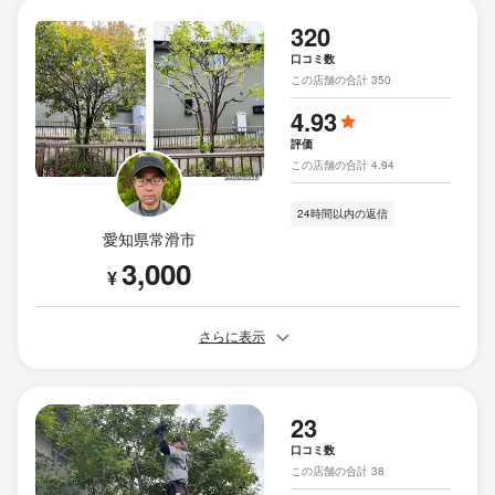
320
口コミ数
この店舗の合計 350
4.93
評価
この店舗の合計 4.94
24時間以内の返信
愛知県常滑市
3,000
¥
さらに表示
23
口コミ数
この店舗の合計 38