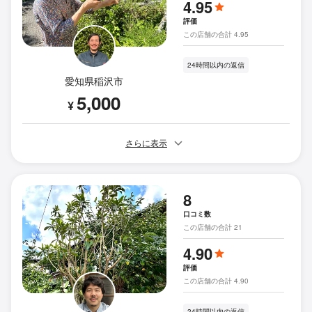
4.95
評価
この店舗の合計 4.95
24時間以内の返信
愛知県稲沢市
5,000
¥
さらに表示
8
口コミ数
この店舗の合計 21
4.90
評価
この店舗の合計 4.90
24時間以内の返信