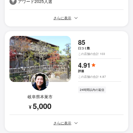
アワード2025入選
さらに表示
85
口コミ数
この店舗の合計 103
4.91
評価
この店舗の合計 4.87
24時間以内の返信
岐阜県本巣市
5,000
¥
さらに表示