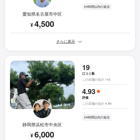
24時間以内の返信
愛知県名古屋市中区
4,500
¥
さらに表示
19
口コミ数
この店舗の合計 143
4.93
評価
この店舗の合計 4.89
24時間以内の返信
静岡県浜松市中央区
6,000
¥