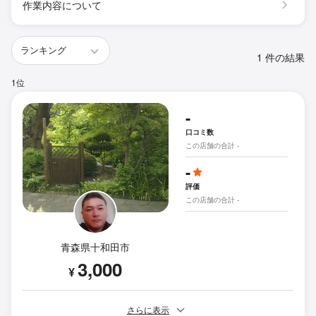
作業内容について
1 件の結果
1位
-
口コミ数
この店舗の合計 -
-
評価
この店舗の合計 -
青森県十和田市
3,000
¥
さらに表示