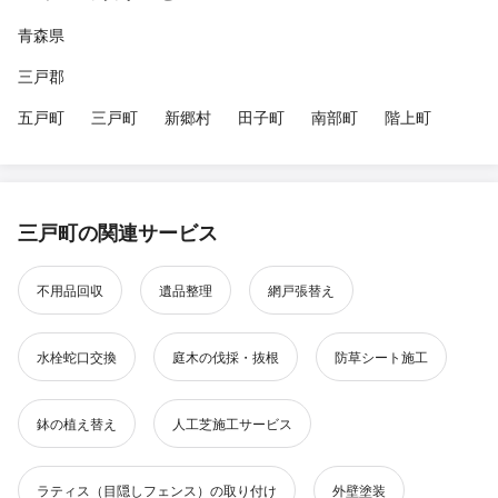
青森県
三戸郡
五戸町
三戸町
新郷村
田子町
南部町
階上町
三戸町の関連サービス
不用品回収
遺品整理
網戸張替え
水栓蛇口交換
庭木の伐採・抜根
防草シート施工
鉢の植え替え
人工芝施工サービス
ラティス（目隠しフェンス）の取り付け
外壁塗装