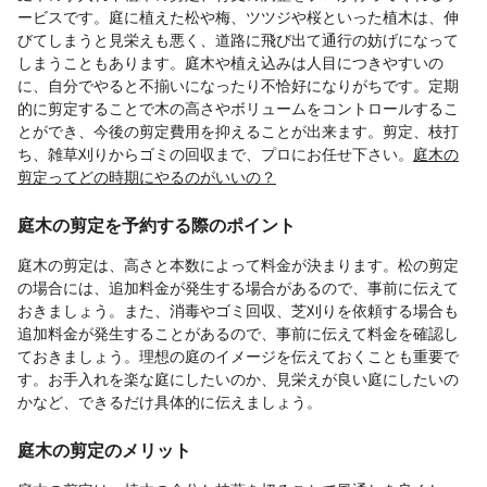
ービスです。庭に植えた松や梅、ツツジや桜といった植木は、伸
びてしまうと見栄えも悪く、道路に飛び出て通行の妨げになって
しまうこともあります。庭木や植え込みは人目につきやすいの
に、自分でやると不揃いになったり不恰好になりがちです。定期
的に剪定することで木の高さやボリュームをコントロールするこ
とができ、今後の剪定費用を抑えることが出来ます。剪定、枝打
ち、雑草刈りからゴミの回収まで、プロにお任せ下さい。
庭木の
剪定ってどの時期にやるのがいいの？
庭木の剪定を予約する際のポイント
庭木の剪定は、高さと本数によって料金が決まります。松の剪定
の場合には、追加料金が発生する場合があるので、事前に伝えて
おきましょう。また、消毒やゴミ回収、芝刈りを依頼する場合も
追加料金が発生することがあるので、事前に伝えて料金を確認し
ておきましょう。理想の庭のイメージを伝えておくことも重要で
す。お手入れを楽な庭にしたいのか、見栄えが良い庭にしたいの
かなど、できるだけ具体的に伝えましょう。
庭木の剪定のメリット