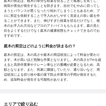
庭木の剪定は、植木の余分な枝葉を切ることで風通しを良くし、
病気や害虫が発生することを防ぎます。自分でむやみに切ってし
まうとバランスが悪くなったり枯れてしまうこともあるため、プ
ロに剪定を依頼することで手入れがしやすく見栄えの良い庭を作
ることができます。また、伸びすぎた枝葉を切るだけでなく、植
木のお手入れ方法などプロのアドバイスももらえます。庭の見た
目をよくするだけでなく庭木の健康状態もチェックできるのでお
すすめです。
庭木の剪定はどのように料金が決まるの？
庭木の剪定は、木の高さや庭木の周辺状況によって料金が変わり
ます。木が高いほど危険な作業となりますし、木の高さが7mを超
えると高所作業車やクレーン車などの重機が必要となるため、高
額となります。また、民家に隣接していたり、通り沿いなど、周
辺状況による切り枝や葉の落下防止作業等の手間が発生するた
め、追加料金が発生する可能性があります。
エリアで絞り込む