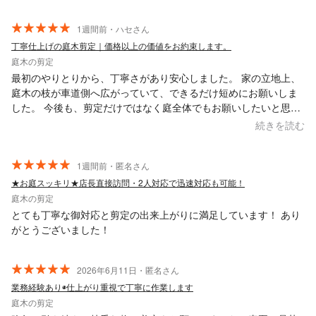
と実際に差があったのですが、その点もきちんと説明してくださ
ったうえで当初の範囲内の金額で対応していただきありがたかっ
1週間前・ハセさん
たです。 こちらの「ここを重点的に整えてほしい」という希望を
丁寧仕上げの庭木剪定｜価格以上の価値をお約束します。
しっかり聞いてくださりつつ、木の状態を見ながら「今後の管理
庭木の剪定
を考えるとこうした方が良い」と、切る前に都度提案してくださ
最初のやりとりから、丁寧さがあり安心しました。 家の立地上、
ったのもとても信頼できました。 また、来年以降のメンテナンス
庭木の枝が車道側へ広がっていて、できるだけ短めにお願いしま
費用も抑えやすいように剪定してくださるなど、先を見据えて作
した。 今後も、剪定だけではなく庭全体でもお願いしたいと思い
業していただけたのも嬉しかったです。 作業後の片付けも本当に
ます。
続きを読む
完璧で、枝葉だけでなく草や落ち葉まできれいになっていて驚き
ました。 お人柄も穏やかで話しやすく、安心感のある方でした。
今後もぜひ長くお願いしたいと思っています。
1週間前・匿名さん
★お庭スッキリ★店長直接訪問・2人対応で迅速対応も可能！
庭木の剪定
とても丁寧な御対応と剪定の出来上がりに満足しています！ あり
がとうございました！
2026年6月11日・匿名さん
業務経験あり◉仕上がり重視で丁寧に作業します
庭木の剪定