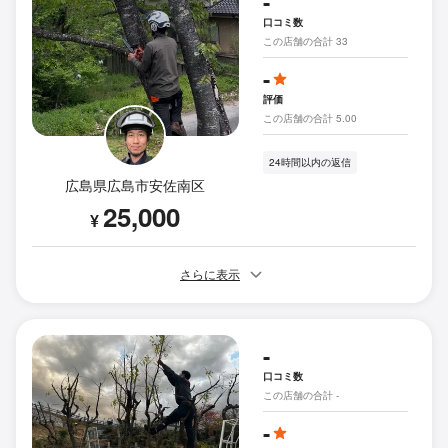
-
口コミ数
この店舗の合計 33
-
評価
この店舗の合計 5.00
24時間以内の返信
広島県広島市安佐南区
25,000
¥
さらに表示
-
口コミ数
この店舗の合計 -
-