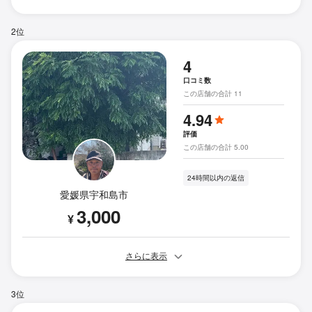
2位
4
口コミ数
この店舗の合計 11
4.94
評価
この店舗の合計 5.00
24時間以内の返信
愛媛県宇和島市
3,000
¥
さらに表示
3位