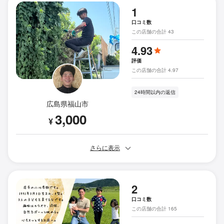
1
口コミ数
この店舗の合計 43
4.93
評価
この店舗の合計 4.97
24時間以内の返信
広島県福山市
3,000
¥
さらに表示
2
口コミ数
この店舗の合計 165