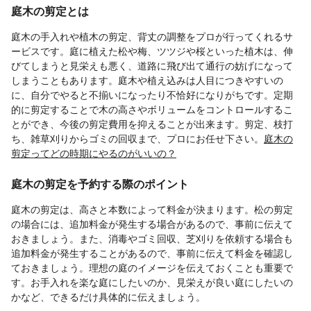
庭木の剪定とは
庭木の手入れや植木の剪定、背丈の調整をプロが行ってくれるサ
ービスです。庭に植えた松や梅、ツツジや桜といった植木は、伸
びてしまうと見栄えも悪く、道路に飛び出て通行の妨げになって
しまうこともあります。庭木や植え込みは人目につきやすいの
に、自分でやると不揃いになったり不恰好になりがちです。定期
的に剪定することで木の高さやボリュームをコントロールするこ
とができ、今後の剪定費用を抑えることが出来ます。剪定、枝打
ち、雑草刈りからゴミの回収まで、プロにお任せ下さい。
庭木の
剪定ってどの時期にやるのがいいの？
庭木の剪定を予約する際のポイント
庭木の剪定は、高さと本数によって料金が決まります。松の剪定
の場合には、追加料金が発生する場合があるので、事前に伝えて
おきましょう。また、消毒やゴミ回収、芝刈りを依頼する場合も
追加料金が発生することがあるので、事前に伝えて料金を確認し
ておきましょう。理想の庭のイメージを伝えておくことも重要で
す。お手入れを楽な庭にしたいのか、見栄えが良い庭にしたいの
かなど、できるだけ具体的に伝えましょう。