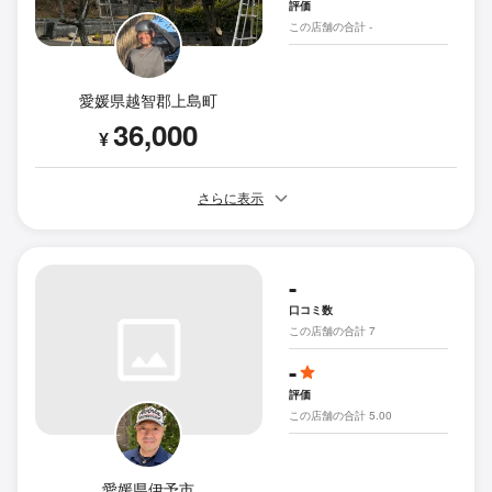
評価
この店舗の合計 -
愛媛県越智郡上島町
36,000
¥
さらに表示
-
口コミ数
この店舗の合計 7
-
評価
この店舗の合計 5.00
愛媛県伊予市