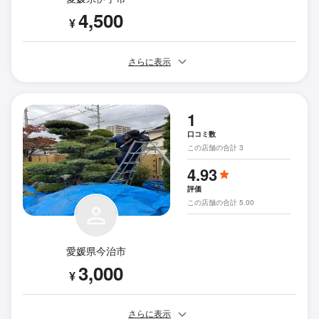
4,500
¥
さらに表示
1
口コミ数
この店舗の合計 3
4.93
評価
この店舗の合計 5.00
愛媛県今治市
3,000
¥
さらに表示