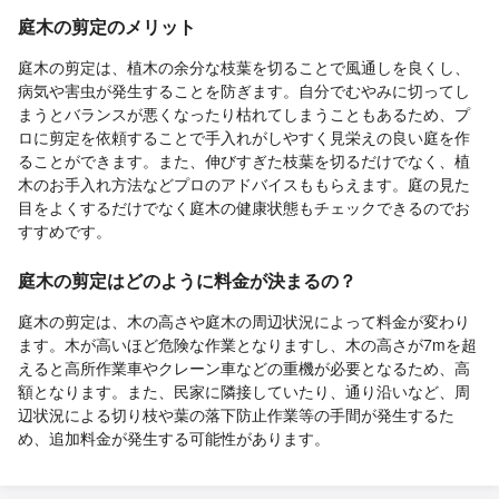
庭木の剪定のメリット
庭木の剪定は、植木の余分な枝葉を切ることで風通しを良くし、
病気や害虫が発生することを防ぎます。自分でむやみに切ってし
まうとバランスが悪くなったり枯れてしまうこともあるため、プ
ロに剪定を依頼することで手入れがしやすく見栄えの良い庭を作
ることができます。また、伸びすぎた枝葉を切るだけでなく、植
木のお手入れ方法などプロのアドバイスももらえます。庭の見た
目をよくするだけでなく庭木の健康状態もチェックできるのでお
すすめです。
庭木の剪定はどのように料金が決まるの？
庭木の剪定は、木の高さや庭木の周辺状況によって料金が変わり
ます。木が高いほど危険な作業となりますし、木の高さが7mを超
えると高所作業車やクレーン車などの重機が必要となるため、高
額となります。また、民家に隣接していたり、通り沿いなど、周
辺状況による切り枝や葉の落下防止作業等の手間が発生するた
め、追加料金が発生する可能性があります。