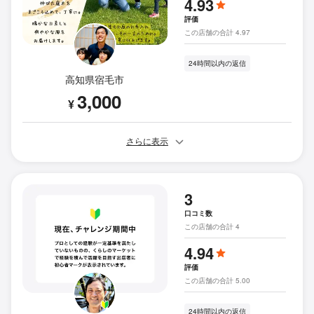
4.93
評価
この店舗の合計 4.97
24時間以内の返信
高知県宿毛市
3,000
¥
さらに表示
3
口コミ数
この店舗の合計 4
4.94
評価
この店舗の合計 5.00
24時間以内の返信