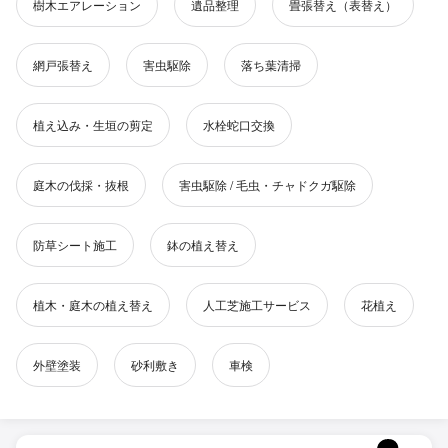
樹木エアレーション
遺品整理
畳張替え（表替え）
網戸張替え
害虫駆除
落ち葉清掃
植え込み・生垣の剪定
水栓蛇口交換
庭木の伐採・抜根
害虫駆除 / 毛虫・チャドクガ駆除
防草シート施工
鉢の植え替え
植木・庭木の植え替え
人工芝施工サービス
花植え
外壁塗装
砂利敷き
車検