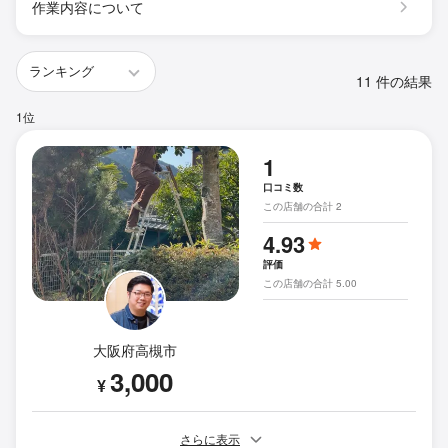
作業内容について
11 件の結果
1位
1
口コミ数
この店舗の合計 2
4.93
評価
この店舗の合計 5.00
大阪府高槻市
3,000
¥
さらに表示