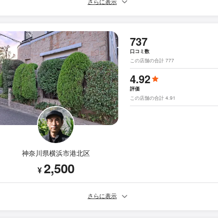
さらに表示
737
口コミ数
この店舗の合計 777
4.92
評価
この店舗の合計 4.91
神奈川県横浜市港北区
2,500
¥
さらに表示