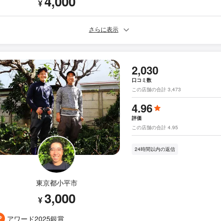
4,000
¥
さらに表示
2,030
口コミ数
この店舗の合計 3,473
4.96
評価
この店舗の合計 4.95
24時間以内の返信
東京都小平市
3,000
¥
アワード2025銀賞