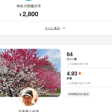
神奈川県藤沢市
2,800
¥
さらに表示
64
口コミ数
この店舗の合計 89
4.93
評価
この店舗の合計 4.93
24時間以内の返信
千葉県八街市