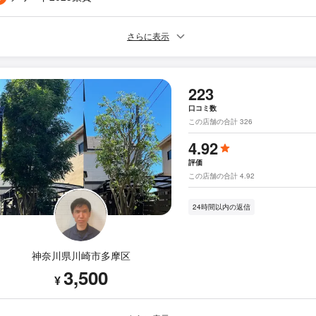
さらに表示
223
口コミ数
この店舗の合計 326
4.92
評価
この店舗の合計 4.92
24時間以内の返信
神奈川県川崎市多摩区
3,500
¥