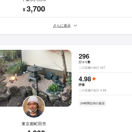
3,700
¥
さらに表示
296
口コミ数
この店舗の合計 427
4.98
評価
この店舗の合計 4.99
24時間以内の返信
東京都町田市