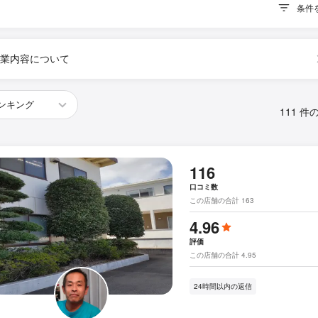
条件
業内容について
111 件
116
口コミ数
この店舗の合計 163
4.96
評価
この店舗の合計 4.95
24時間以内の返信