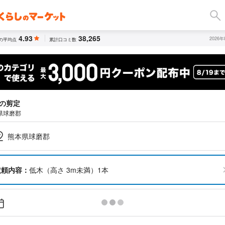
4.93
38,265
2026
の平均点
累計口コミ数
の剪定
県球磨郡
熊本県球磨郡
依頼内容：
低木（高さ 3m未満）1本