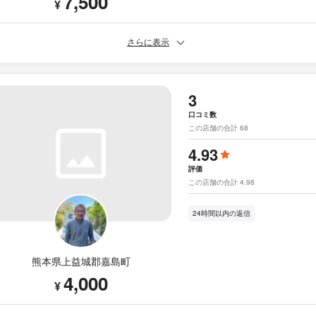
7,500
¥
さらに表示
3
口コミ数
この店舗の合計 68
4.93
評価
この店舗の合計 4.98
24時間以内の返信
熊本県上益城郡嘉島町
4,000
¥