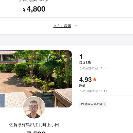
4,800
¥
さらに表示
1
口コミ数
この店舗の合計 167
4.93
評価
この店舗の合計 4.41
24時間以内の返信
佐賀県杵島郡江北町上小田