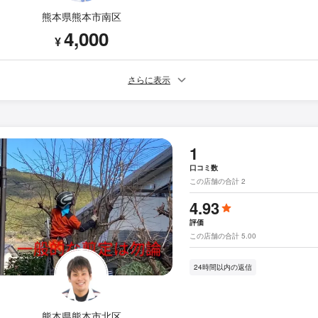
熊本県熊本市南区
4,000
¥
さらに表示
1
口コミ数
この店舗の合計 2
4.93
評価
この店舗の合計 5.00
24時間以内の返信
熊本県熊本市北区