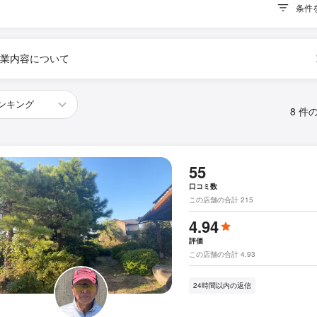
条件
業内容について
8 件
55
口コミ数
この店舗の合計 215
4.94
評価
この店舗の合計 4.93
24時間以内の返信