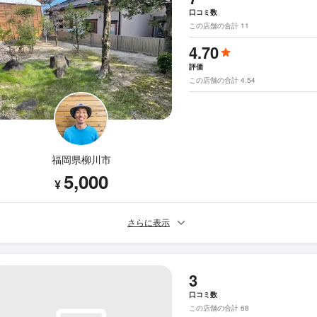
口コミ数
この店舗の合計 11
4.70
評価
この店舗の合計 4.54
福岡県柳川市
5,000
¥
さらに表示
3
口コミ数
この店舗の合計 68