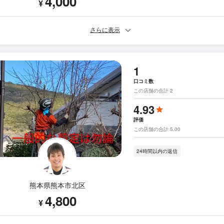
4,000
¥
さらに表示
1
口コミ数
この店舗の合計 2
4.93
評価
この店舗の合計 5.00
24時間以内の返信
熊本県熊本市北区
4,800
¥