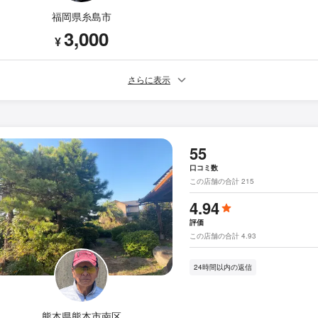
福岡県糸島市
3,000
¥
さらに表示
55
口コミ数
この店舗の合計 215
4.94
評価
この店舗の合計 4.93
24時間以内の返信
熊本県熊本市南区