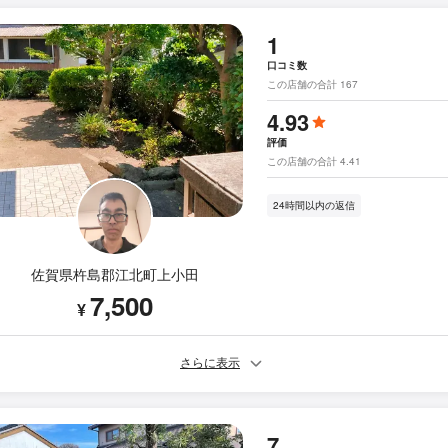
1
口コミ数
この店舗の合計 167
4.93
評価
この店舗の合計 4.41
24時間以内の返信
佐賀県杵島郡江北町上小田
7,500
¥
さらに表示
7