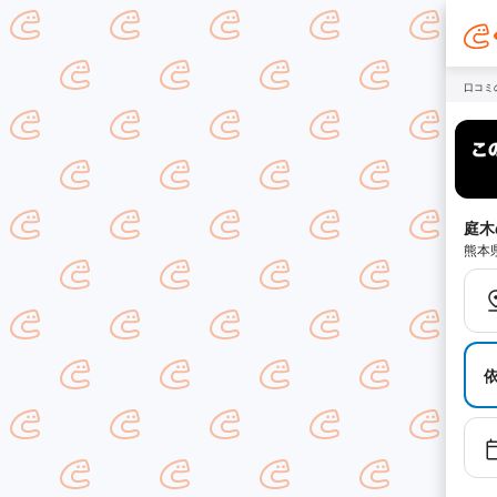
口コミ
庭木
熊本