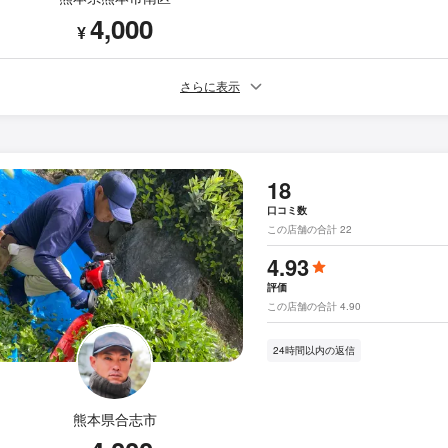
4,000
¥
さらに表示
18
口コミ数
この店舗の合計 22
4.93
評価
この店舗の合計 4.90
24時間以内の返信
熊本県合志市