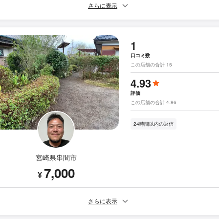
さらに表示
1
口コミ数
この店舗の合計 15
4.93
評価
この店舗の合計 4.86
24時間以内の返信
宮崎県串間市
7,000
¥
さらに表示