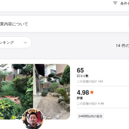
条件
業内容について
14 件
65
口コミ数
この店舗の合計 163
4.98
評価
この店舗の合計 4.98
24時間以内の返信