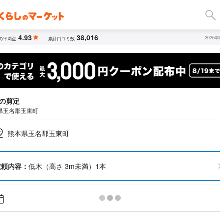
4.93
38,016
2026
の平均点
累計口コミ数
の剪定
県玉名郡玉東町
熊本県玉名郡玉東町
依頼内容：
低木（高さ 3m未満）1本