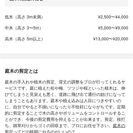
低木（高さ 3m未満）
¥2,500〜¥4,000
中木（高さ 3〜5m）
¥5,000〜¥9,000
高木（高さ 5m以上）
¥13,000〜¥20,000
庭木の剪定とは
庭木の手入れや植木の剪定、背丈の調整をプロが行ってくれるサ
ービスです。庭に植えた松や梅、ツツジや桜といった植木は、伸
びてしまうと見栄えも悪く、道路に飛び出て通行の妨げになって
しまうこともあります。庭木や植え込みは人目につきやすいの
に、自分でやると不揃いになったり不恰好になりがちです。定期
的に剪定することで木の高さやボリュームをコントロールするこ
とができ、今後の剪定費用を抑えることが出来ます。剪定、枝打
ち、雑草刈りからゴミの回収まで、プロにお任せ下さい。
庭木の
剪定ってどの時期にやるのがいいの？