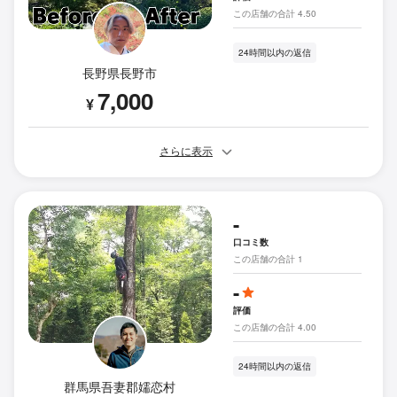
この店舗の合計 4.50
24時間以内の返信
長野県長野市
7,000
¥
さらに表示
-
口コミ数
この店舗の合計 1
-
評価
この店舗の合計 4.00
24時間以内の返信
群馬県吾妻郡嬬恋村