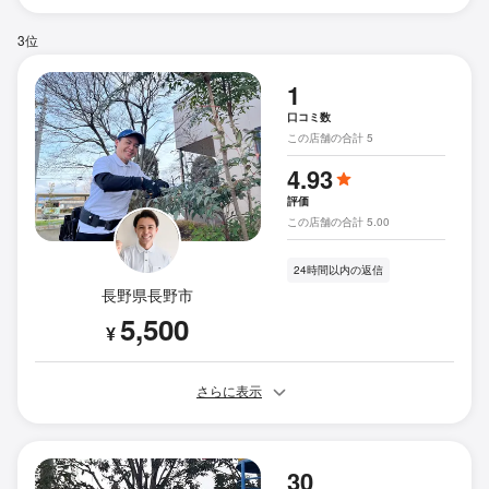
3位
1
口コミ数
この店舗の合計 5
4.93
評価
この店舗の合計 5.00
24時間以内の返信
長野県長野市
5,500
¥
さらに表示
30