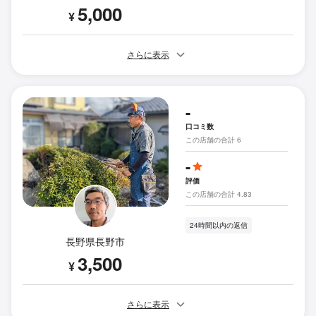
5,000
¥
さらに表示
-
口コミ数
この店舗の合計 6
-
評価
この店舗の合計 4.83
24時間以内の返信
長野県長野市
3,500
¥
さらに表示