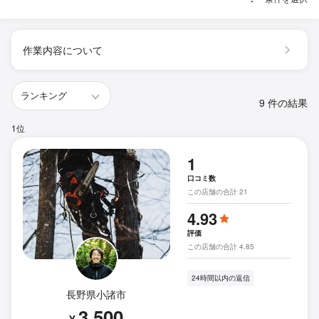
作業内容について
9 件の結果
1位
1
口コミ数
この店舗の合計 21
4.93
評価
この店舗の合計 4.85
24時間以内の返信
長野県小諸市
3,500