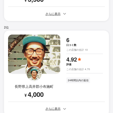
¥
さらに表示
2位
6
口コミ数
この店舗の合計 10
4.92
評価
この店舗の合計 4.70
24時間以内の返信
長野県上高井郡小布施町
4,000
¥
さらに表示