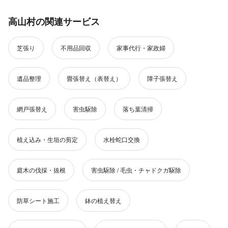
高山村の関連サービス
芝張り
不用品回収
家事代行・家政婦
遺品整理
畳張替え（表替え）
障子張替え
網戸張替え
害虫駆除
落ち葉清掃
植え込み・生垣の剪定
水栓蛇口交換
庭木の伐採・抜根
害虫駆除 / 毛虫・チャドクガ駆除
防草シート施工
鉢の植え替え