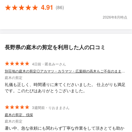
4.91
(86)
2026年8月時点
長野県の庭木の剪定を利用した人の口コミ
4日前・匿名みーさん
別荘地の庭木の剪定◎アカマツ・カラマツ・広葉樹の高木もご不在のまま対応
庭木の剪定
礼儀も正しく、時間通りに来てくださいました。 仕上がりも満足
です。このたびはありがとうございました。
3週間前・りおままさん
庭木の剪定、伐採
庭木の剪定
暑い中、急な依頼にも関わらず丁寧な作業をして頂きとても助か