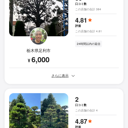
口コミ数
この店舗の合計 384
4.81
評価
この店舗の合計 4.81
24時間以内の返信
栃木県足利市
6,000
¥
さらに表示
2
口コミ数
この店舗の合計 4
4.87
評価